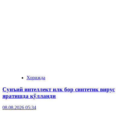
Хорижда
Сунъий интеллект илк бор синтетик вирус
яратишда қўлланди
08.08.2026 05:34