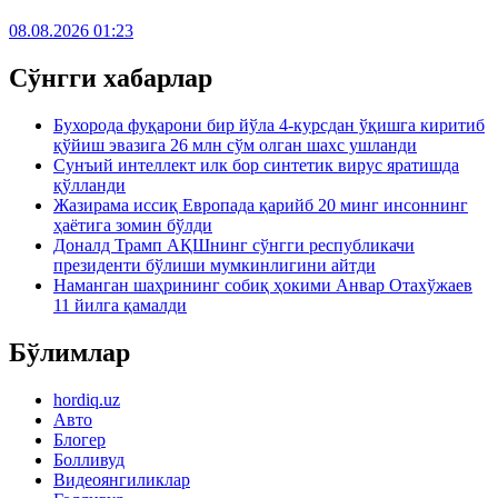
08.08.2026 01:23
Сўнгги хабарлар
Бухорода фуқарони бир йўла 4-курсдан ўқишга киритиб
қўйиш эвазига 26 млн сўм олган шахс ушланди
Сунъий интеллект илк бор синтетик вирус яратишда
қўлланди
Жазирама иссиқ Европада қарийб 20 минг инсоннинг
ҳаётига зомин бўлди
Доналд Трамп АҚШнинг сўнгги республикачи
президенти бўлиши мумкинлигини айтди
Наманган шаҳрининг собиқ ҳокими Анвар Отахўжаев
11 йилга қамалди
Бўлимлар
hordiq.uz
Авто
Блогер
Болливуд
Видеоянгиликлар