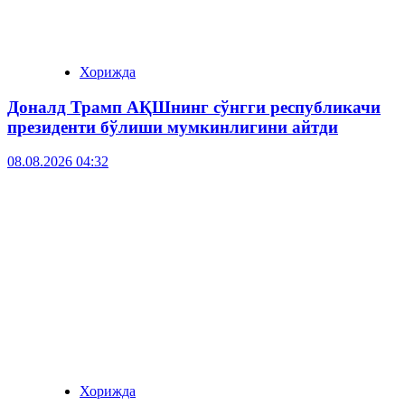
Хорижда
Доналд Трамп АҚШнинг сўнгги республикачи
президенти бўлиши мумкинлигини айтди
08.08.2026 04:32
Хорижда