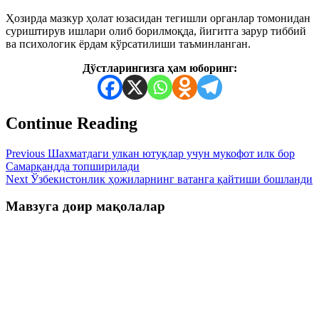
Ҳозирда мазкур ҳолат юзасидан тегишли органлар томонидан
суриштирув ишлари олиб борилмоқда, йигитга зарур тиббий
ва психологик ёрдам кўрсатилиши таъминланган.
Дўстларингизга ҳам юборинг:
Continue Reading
Previous
Шахматдаги улкан ютуқлар учун мукофот илк бор
Самарқандда топширилади
Next
Ўзбекистонлик ҳожиларнинг ватанга қайтиши бошланди
Мавзуга доир мақолалар