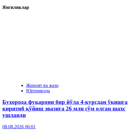
Янгиликлар
Жиноят ва жазо
Юртимизда
Бухорода фуқарони бир йўла 4-курсдан ўқишга
киритиб қўйиш эвазига 26 млн сўм олган шахс
ушланди
08.08.2026 06:01