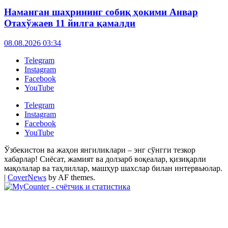
Наманган шаҳрининг собиқ ҳокими Анвар
Отахўжаев 11 йилга қамалди
08.08.2026 03:34
Telegram
Instagram
Facebook
YouTube
Telegram
Instagram
Facebook
YouTube
Ўзбекистон ва жаҳон янгиликлари – энг сўнгги тезкор
хабарлар! Сиёсат, жамият ва долзарб воқеалар, қизиқарли
мақолалар ва таҳлиллар, машҳур шахслар билан интервьюлар.
|
CoverNews
by AF themes.