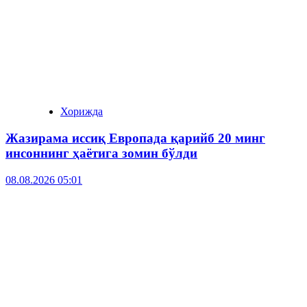
Хорижда
Жазирама иссиқ Европада қарийб 20 минг
инсоннинг ҳаётига зомин бўлди
08.08.2026 05:01