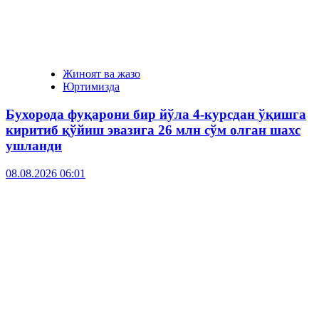
Жиноят ва жазо
Юртимизда
Бухорода фуқарони бир йўла 4-курсдан ўқишга
киритиб қўйиш эвазига 26 млн сўм олган шахс
ушланди
08.08.2026 06:01