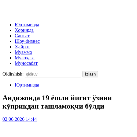
Юртимизда
Хорижда
Санъат
Шоу-бизнес
Ҳайрат
Муаммо
Мулоҳаза
Муносабат
Qidirshish:
Юртимизда
Андижонда 19 ёшли йигит ўзини
кўприкдан ташламоқчи бўлди
02.06.2026 14:44