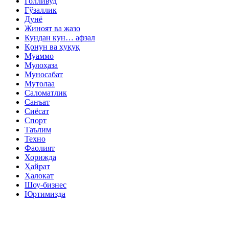
Голливуд
Гўзаллик
Дунё
Жиноят ва жазо
Кундан кун… афзал
Қонун ва ҳуқуқ
Муаммо
Мулоҳаза
Муносабат
Мутолаа
Саломатлик
Санъат
Сиёсат
Спорт
Таълим
Техно
Фаолият
Хорижда
Ҳайрат
Ҳалокат
Шоу-бизнес
Юртимизда