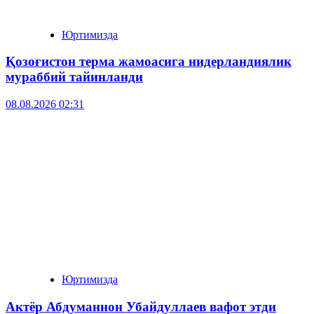
Юртимизда
Қозоғистон терма жамоасига нидерландиялик
мураббий тайинланди
08.08.2026 02:31
Юртимизда
Актёр Абду­маннон Убайдуллаев вафот этди