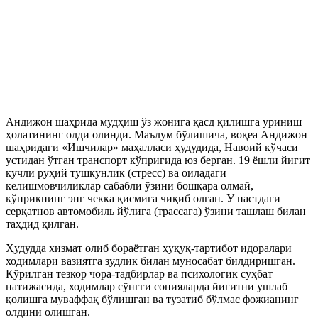
Андижон шаҳрида мудҳиш ўз жонига қасд қилишга уриниш
ҳолатининг олди олинди. Маълум бўлишича, воқеа Андижон
шаҳридаги «Ишчилар» маҳалласи ҳудудида, Навоий кўчаси
устидан ўтган транспорт кўпригида юз берган. 19 ёшли йигит
кучли руҳий тушкунлик (стресс) ва оиладаги
келишмовчиликлар сабабли ўзини бошқара олмай,
кўприкнинг энг чекка қисмига чиқиб олган. У пастдаги
серқатнов автомобиль йўлига (трассага) ўзини ташлаш билан
таҳдид қилган.
Ҳудудда хизмат олиб бораётган ҳуқуқ-тартибот идоралари
ходимлари вазиятга зудлик билан муносабат билдиришган.
Кўрилган тезкор чора-тадбирлар ва психологик суҳбат
натижасида, ходимлар сўнгги сонияларда йигитни ушлаб
қолишга муваффақ бўлишган ва тузатиб бўлмас фожианинг
олдини олишган.