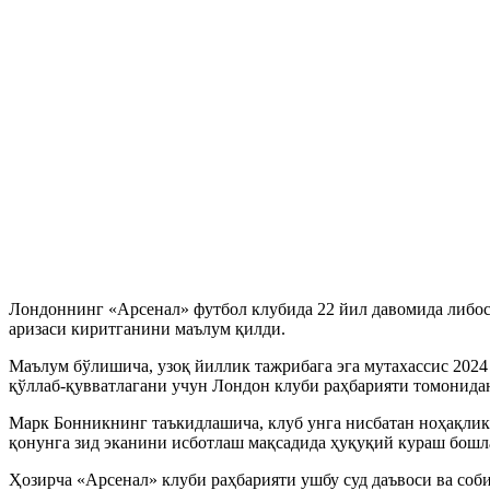
Лондоннинг «Арсенал» футбол клубида 22 йил давомида либос
аризаси киритганини маълум қилди.
Маълум бўлишича, узоқ йиллик тажрибага эга мутахассис 202
қўллаб-қувватлагани учун Лондон клуби раҳбарияти томонидан
Марк Бонникнинг таъкидлашича, клуб унга нисбатан ноҳақлик
қонунга зид эканини исботлаш мақсадида ҳуқуқий кураш бошл
Ҳозирча «Арсенал» клуби раҳбарияти ушбу суд даъвоси ва соб