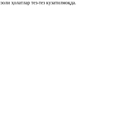
оли ҳолатлар тез-тез кузатилмоқда.