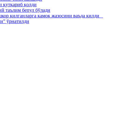
и қутқариб қолди
ий таълим бепул бўлади
ошкор қилганларга қамоқ жазосини ваъда қилди
си” ўрнатилди