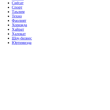
Сиёсат
Спорт
Таълим
Техно
Фаолият
Хорижда
Ҳайрат
Ҳалокат
Шоу-бизнес
Юртимизда