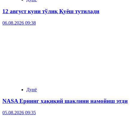
12 август куни тўлиқ Қуёш тутилади
06.08.2026 09:38
Дунё
NASA Ернинг ҳақиқий шаклини намойиш этди
05.08.2026 09:35