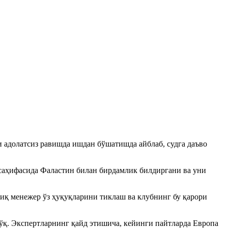
 адолатсиз равишда ишдан бўшатишда айблаб, судга даъво
саҳифасида Фаластин билан бирдамлик билдиргани ва уни
иқ менежер ўз ҳуқуқларини тиклаш ва клубнинг бу қарори
ўқ. Экспертларнинг қайд этишича, кейинги пайтларда Европа