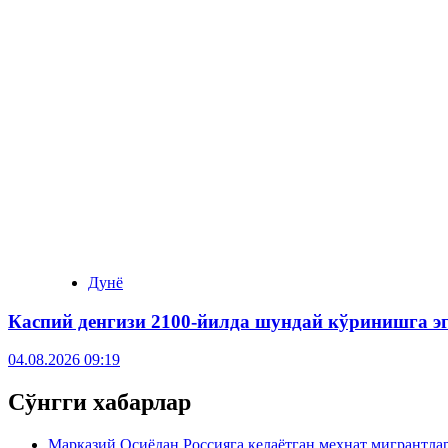
Дунё
Каспий денгизи 2100-йилда шундай кўринишга э
04.08.2026 09:19
Сўнгги хабарлар
Марказий Осиёдан Россияга келаётган меҳнат мигрантла