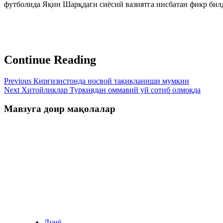
футболида Яқин Шарқдаги сиёсий вазиятга нисбатан фикр билди
Continue Reading
Previous
Қирғизистонда носвой тақиқланиши мумкин
Next
Хитойликлар Туркиядан оммавий уй сотиб олмоқда
Мавзуга доир мақолалар
Дунё