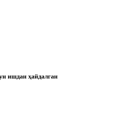
ун ишдан ҳайдалган