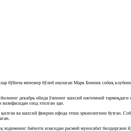
лар бўйича менежер бўлиб ишлаган Марк Бонник собиқ клубини
4 йилнинг декабрь ойида ўзининг шахсий ижтимоий тармоқдаги 
 вазифасидан озод этилган эди.
 қилган ва шахсий фикрни ифода этиш эркинлигини бузган. Соб
аган.
иқ ходимнинг баёноти юзасидан расмий муносабат билдиргани й