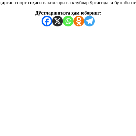
рган спорт соҳаси вакиллари ва клублар ўртасидаги бу каби низ
Дўстларингизга ҳам юборинг: