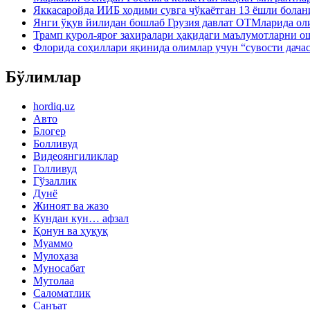
Яккасаройда ИИБ ходими сувга чўкаётган 13 ёшли болан
Янги ўқув йилидан бошлаб Грузия давлат ОТМларида ол
Трамп қурол-яроғ захиралари ҳақидаги маълумотларни 
Флорида соҳиллари яқинида олимлар учун “сувости дача
Бўлимлар
hordiq.uz
Авто
Блогер
Болливуд
Видеоянгиликлар
Голливуд
Гўзаллик
Дунё
Жиноят ва жазо
Кундан кун… афзал
Қонун ва ҳуқуқ
Муаммо
Мулоҳаза
Муносабат
Мутолаа
Саломатлик
Санъат