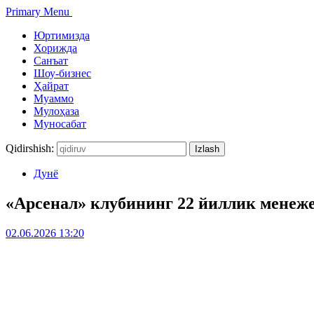
Primary Menu
Юртимизда
Хорижда
Санъат
Шоу-бизнес
Ҳайрат
Муаммо
Мулоҳаза
Муносабат
Qidirshish:
Дунё
«Арсенал» клубининг 22 йиллик менеж
02.06.2026 13:20