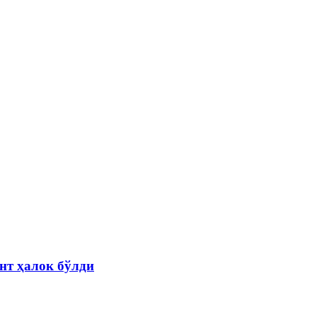
нт ҳалок бўлди