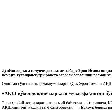
Дунёни ларзага солувчи даҳшатли хабар: Эрон Ислом инқи
кема)га тўғридан-тўғри ракета зарбаси берганини расман 
Олинган сўнгги тезкор маълумотларга кўра, Эрон томони АҚШ
«АҚШ қўмондонлик маркази муваффақиятли йўқ
Эрон ҳарбий доираларининг расмий баёнотида айтилишича, КС
АҚШнинг энг махфий ва муҳим объекти —
«Буйруқ бериш ва