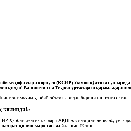
лоби муҳофизлари корпуси (КСИР) Уммон қўлтиғи сувларида
эълон қилди! Вашингтон ва Теҳрон ўртасидаги қарама-қарши
нинг энг муҳим ҳарбий объектларидан бирини нишонга олган.
 қилинди!»
ИР Ҳарбий-денгиз кучлари АҚШ эсминэцини аниқлаб, унга даҳш
 назорат қилиш маркази»
жойлашган бўлган.