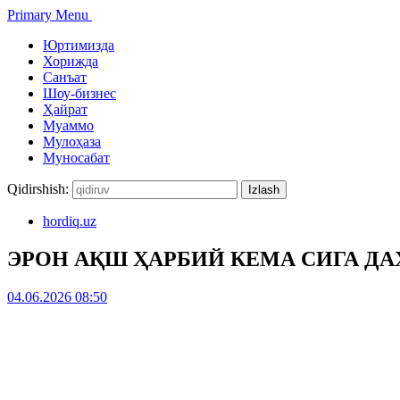
Primary Menu
Юртимизда
Хорижда
Санъат
Шоу-бизнес
Ҳайрат
Муаммо
Мулоҳаза
Муносабат
Qidirshish:
hordiq.uz
ЭРОН АҚШ ҲАРБИЙ КЕМА СИГА Д
04.06.2026 08:50