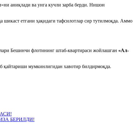
ни аниқлади ва унга кучли зарба берди. Нишон
да шикаст етгани ҳақидаги тафсилотлар сир тутилмоқда. Аммо
учлари Бешинчи флотининг штаб-квартираси жойлашган
«Ал-
об қайтариши мумкинлигидан хавотир билдирмоқда.
АСИ!
ЗА БЕРИЛДИ!