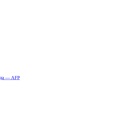
қда — AFP