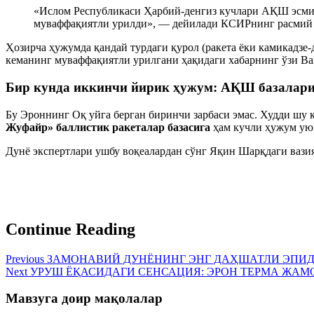
«Ислом Республикаси Ҳарбий-денгиз кучлари АҚШ эсмин
муваффақиятли урилди», — дейилади КСИРнинг расмий 
Ҳозирча ҳужумда қандай турдаги қурол (ракета ёки камикадзе
кеманинг муваффақиятли урилгани ҳақидаги хабарнинг ўзи Ва
Бир кунда иккинчи йирик ҳужум: АҚШ базалари
Бу Эроннинг Оқ уйга берган биринчи зарбаси эмас. Худди ш
Жуфайр» баллистик ракеталар базасига
ҳам кучли ҳужум ую
Дунё экспертлари ушбу воқеалардан сўнг Яқин Шарқдаги вази
Continue Reading
Previous
ЗАМОНАВИЙ ДУНЁНИНГ ЭНГ ДАҲШАТЛИ ЭПИДЕ
Next
УРУШ ЁҚАСИДАГИ СЕНСАЦИЯ: ЭРОН ТEРМА ЖАМ
Мавзуга доир мақолалар