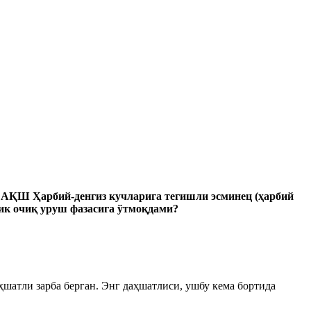
 АҚШ Ҳарбий-денгиз кучларига тегишли эсминец (ҳарбий
лик очиқ уруш фазасига ўтмоқдами?
атли зарба берган. Энг даҳшатлиси, ушбу кема бортида