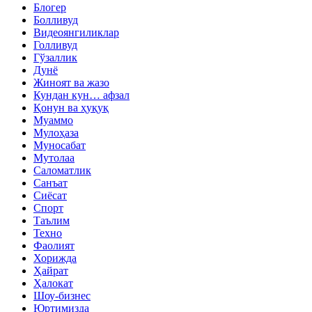
Блогер
Болливуд
Видеоянгиликлар
Голливуд
Гўзаллик
Дунё
Жиноят ва жазо
Кундан кун… афзал
Қонун ва ҳуқуқ
Муаммо
Мулоҳаза
Муносабат
Мутолаа
Саломатлик
Санъат
Сиёсат
Спорт
Таълим
Техно
Фаолият
Хорижда
Ҳайрат
Ҳалокат
Шоу-бизнес
Юртимизда