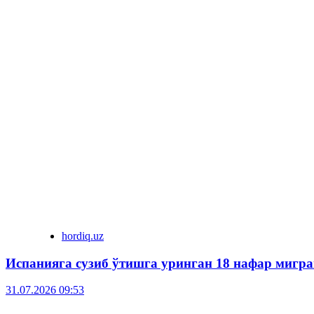
hordiq.uz
Испанияга сузиб ўтишга уринган 18 нафар мигра
31.07.2026 09:53