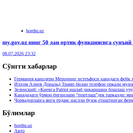
hordiq.uz
my.gov.uz нинг 50 дан ортиқ функциясига сунъий
08.07.2026 23:32
Сўнгги хабарлар
Германия канцлери Мерцнинг истеъфоси ҳақидаги фейк 
Илҳом Алиев Дональд Трамп билан телефон орқали муло
Зеленский: «Киевга Patriot ишлаб чиқаришни бошлаш учу
Канададаги ўрмон ёнғинлари “портлаш”дек тарқалди: ми
Чорвадорларга янги ёрдам: наслли бузоқ етиштирган фер
Бўлимлар
hordiq.uz
Авто