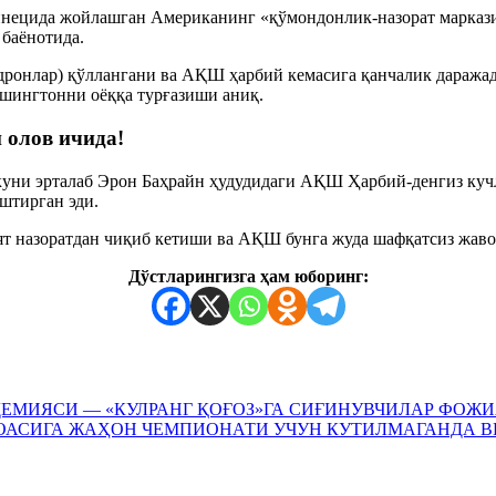
ецида жойлашган Американинг «қўмондонлик-назорат маркази»
баёнотида.
-дронлар) қўллангани ва АҚШ ҳарбий кемасига қанчалик даража
шингтонни оёққа турғазиши аниқ.
 олов ичида!
у куни эрталаб Эрон Баҳрайн ҳудудидаги АҚШ Ҳарбий-денгиз к
штирган эди.
ят назоратдан чиқиб кетиши ва АҚШ бунга жуда шафқатсиз жав
Дўстларингизга ҳам юборинг:
МИЯСИ — «КУЛРАНГ ҚОҒОЗ»ГА СИҒИНУВЧИЛАР ФОЖИ
ОАСИГА ЖАҲОН ЧEМПИОНАТИ УЧУН КУТИЛМАГАНДА ВИ