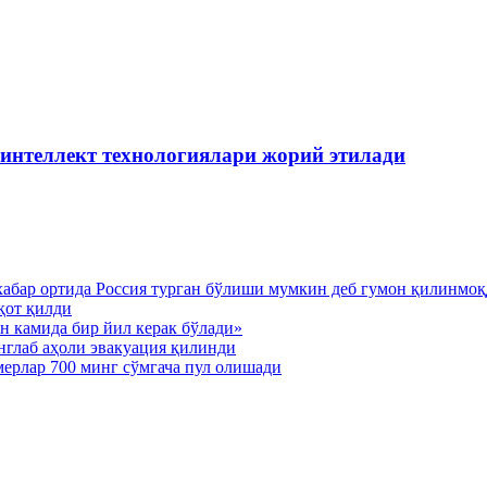
 интеллект технологиялари жорий этилади
хабар ортида Россия турган бўлиши мумкин деб гумон қилинмо
қот қилди
н камида бир йил керак бўлади»
нглаб аҳоли эвакуация қилинди
мерлар 700 минг сўмгача пул олишади