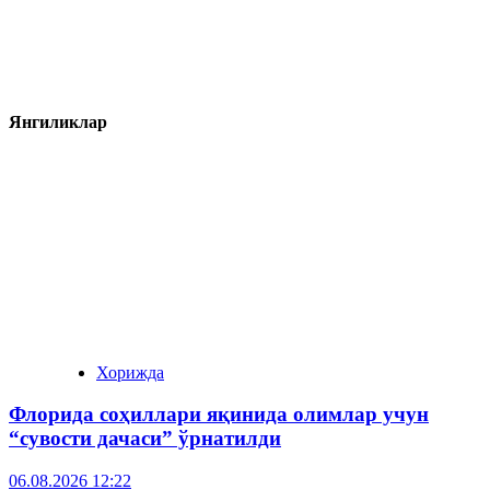
Янгиликлар
Хорижда
Флорида соҳиллари яқинида олимлар учун
“сувости дачаси” ўрнатилди
06.08.2026 12:22