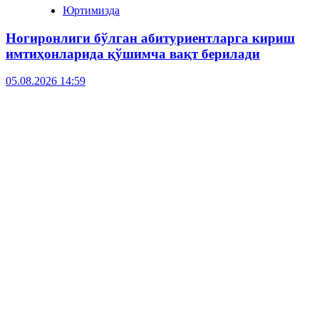
Юртимизда
Ногиронлиги бўлган абитуриентларга кириш
имтиҳонларида қўшимча вақт берилади
05.08.2026 14:59