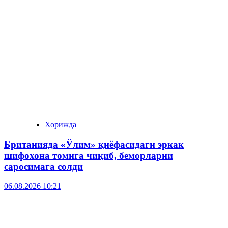
Хорижда
Британияда «Ўлим» қиёфасидаги эркак
шифохона томига чиқиб, беморларни
саросимага солди
06.08.2026 10:21