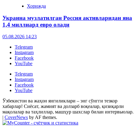
Хорижда
Украина музлатилган Россия активларидан яна
1,4 миллиард евро олади
05.08.2026 14:23
Telegram
Instagram
Facebook
YouTube
Telegram
Instagram
Facebook
YouTube
Ўзбекистон ва жаҳон янгиликлари – энг сўнгги тезкор
хабарлар! Сиёсат, жамият ва долзарб воқеалар, қизиқарли
мақолалар ва таҳлиллар, машҳур шахслар билан интервьюлар.
|
CoverNews
by AF themes.