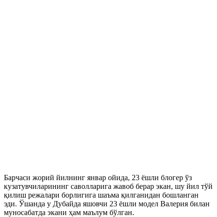
Барчаси жорий йилнинг январ ойида, 23 ёшли блогер ўз
кузатувчиларининг саволларига жавоб берар экан, шу йил тўй
қилиш режалари борлигига шаъма қилганидан бошланган
эди. Ўшанда у Дубайда яшовчи 23 ёшли модел Валерия билан
муносабатда экани ҳам маълум бўлган.