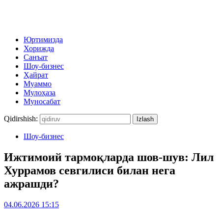
Юртимизда
Хорижда
Санъат
Шоу-бизнес
Ҳайрат
Муаммо
Мулоҳаза
Муносабат
Qidirshish:
Шоу-бизнес
Ижтимоий тармоқларда шов-шув: Лил
Хуррамов севгилиси билан нега
ажрашди?
04.06.2026 15:15