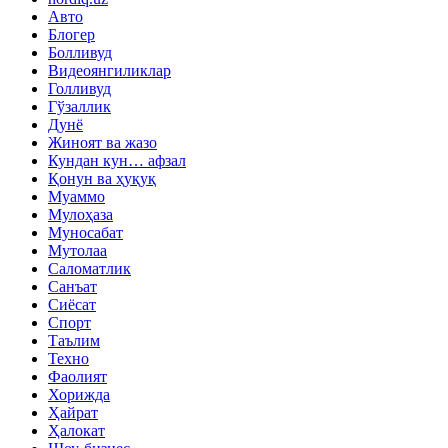
Авто
Блогер
Болливуд
Видеоянгиликлар
Голливуд
Гўзаллик
Дунё
Жиноят ва жазо
Кундан кун… афзал
Қонун ва ҳуқуқ
Муаммо
Мулоҳаза
Муносабат
Мутолаа
Саломатлик
Санъат
Сиёсат
Спорт
Таълим
Техно
Фаолият
Хорижда
Ҳайрат
Ҳалокат