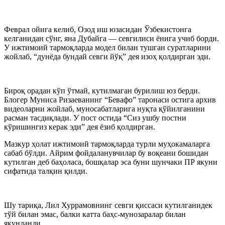
Феврал ойига келиб, Озод иш юзасидан Ўзбекистонга
келганидан сўнг, яна Дубайга — севгилиси ёнига учиб борди.
У ижтимоий тармоқларда модел билан тушган суратларини
жойлаб, “дунёда бундай севги йўқ” дея изоҳ қолдирган эди.
Бироқ орадан кўп ўтмай, кутилмаган бурилиш юз берди.
Блогер Муниса Ризаеванинг “Бевафо” таронаси остига архив
видеоларни жойлаб, муносабатларига нуқта қўйилганини
расман тасдиқлади. У пост остида “Сиз ушбу постни
кўришингиз керак эди” дея ёзиб қолдирган.
Мазкур ҳолат ижтимоий тармоқларда турли муҳокамаларга
сабаб бўлди. Айрим фойдаланувчилар бу воқеани бошидан
кутилган деб баҳоласа, бошқалар эса буни шунчаки ПР якуни
сифатида талқин қилди.
Шу тариқа, Лил Хуррамовнинг севги қиссаси кутилганидек
тўй билан эмас, балки катта баҳс-мунозаралар билан
якунланди.