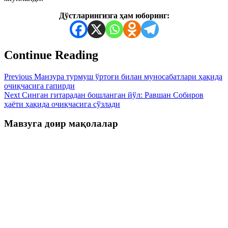
Дўстларингизга ҳам юборинг:
Continue Reading
Previous
Манзура турмуш ўртоғи билан муносабатлари ҳақида
очиқчасига гапирди
Next
Синган гитарадан бошланган йўл: Равшан Собиров
ҳаёти ҳақида очиқчасига сўзлади
Мавзуга доир мақолалар