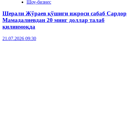
Шоу-бизнес
Шерали Жўраев қўшиғи ижроси сабаб Сардор
Мамадалиевдан 20 минг доллар талаб
қилинмоқда
21.07.2026 09:30