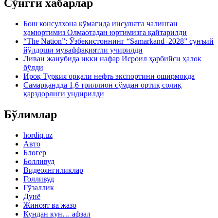
Сўнгги хабарлар
Бош консулхона кўмагида инсультга чалинган
ҳамюртимиз Олмаотадан юртимизга қайтарилди
“The Nation”: Ўзбекистоннинг “Samarkand–2028” сунъий
йўлдоши муваффақиятли учирилди
Ливан жанубида икки нафар Исроил ҳарбийси ҳалок
бўлди
Ироқ Туркия орқали нефть экспортини оширмоқда
Самарқандда 1,6 триллион сўмдан ортиқ солиқ
қарздорлиги ундирилди
Бўлимлар
hordiq.uz
Авто
Блогер
Болливуд
Видеоянгиликлар
Голливуд
Гўзаллик
Дунё
Жиноят ва жазо
Кундан кун… афзал