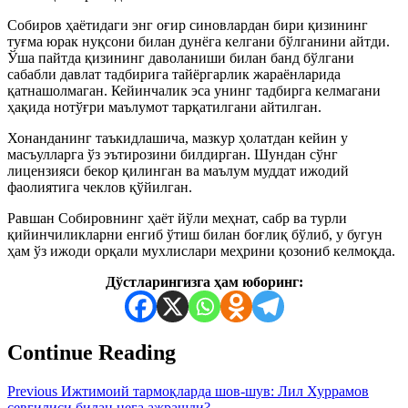
Собиров ҳаётидаги энг оғир синовлардан бири қизининг
туғма юрак нуқсони билан дунёга келгани бўлганини айтди.
Ўша пайтда қизининг даволаниши билан банд бўлгани
сабабли давлат тадбирига тайёргарлик жараёнларида
қатнашолмаган. Кейинчалик эса унинг тадбирга келмагани
ҳақида нотўғри маълумот тарқатилгани айтилган.
Хонанданинг таъкидлашича, мазкур ҳолатдан кейин у
масъулларга ўз эътирозини билдирган. Шундан сўнг
лицензияси бекор қилинган ва маълум муддат ижодий
фаолиятига чеклов қўйилган.
Равшан Собировнинг ҳаёт йўли меҳнат, сабр ва турли
қийинчиликларни енгиб ўтиш билан боғлиқ бўлиб, у бугун
ҳам ўз ижоди орқали мухлислари меҳрини қозониб келмоқда.
Дўстларингизга ҳам юборинг:
Continue Reading
Previous
Ижтимоий тармоқларда шов-шув: Лил Хуррамов
севгилиси билан нега ажрашди?