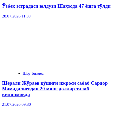
Ўзбек эстрадаси юлдузи Шаҳзода 47 ёшга тўлди
28.07.2026 11:30
Шоу-бизнес
Шерали Жўраев қўшиғи ижроси сабаб Сардор
Мамадалиевдан 20 минг доллар талаб
қилинмоқда
21.07.2026 09:30