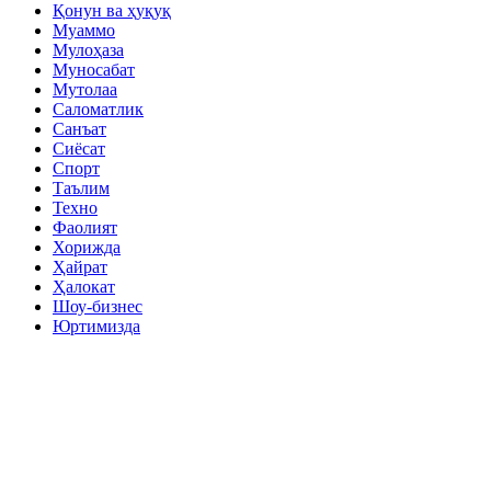
Қонун ва ҳуқуқ
Муаммо
Мулоҳаза
Муносабат
Мутолаа
Саломатлик
Санъат
Сиёсат
Спорт
Таълим
Техно
Фаолият
Хорижда
Ҳайрат
Ҳалокат
Шоу-бизнес
Юртимизда