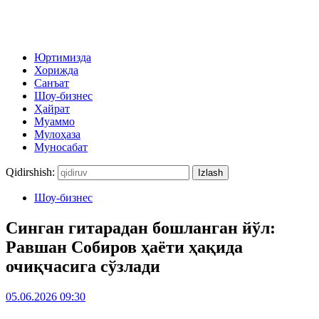
Юртимизда
Хорижда
Санъат
Шоу-бизнес
Ҳайрат
Муаммо
Мулоҳаза
Муносабат
Qidirshish:
Шоу-бизнес
Синган гитарадан бошланган йўл:
Равшан Собиров ҳаёти ҳақида
очиқчасига сўзлади
05.06.2026 09:30