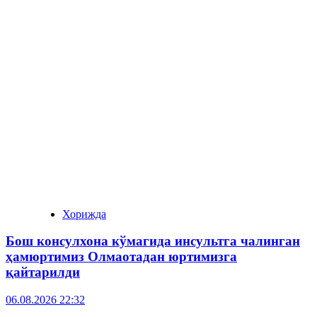
Хорижда
Бош консулхона кўмагида инсультга чалинган
ҳамюртимиз Олмаотадан юртимизга
қайтарилди
06.08.2026 22:32