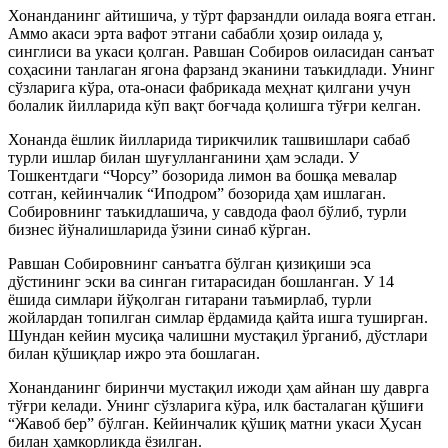
Хонанданинг айтишича, у тўрт фарзандли оилада вояга етган.
Аммо акаси эрта вафот этгани сабабли ҳозир оилада у,
синглиси ва укаси қолган. Равшан Собиров оиласидан санъат
соҳасини танлаган ягона фарзанд эканини таъкидлади. Унинг
сўзларига кўра, ота-онаси фабрикада меҳнат қилгани учун
болалик йилларида кўп вақт боғчада қолишга тўғри келган.
Хонанда ёшлик йилларида тирикчилик ташвишлари сабаб
турли ишлар билан шуғулланганини ҳам эслади. У
Тошкентдаги “Чорсу” бозорида лимон ва бошқа мевалар
сотган, кейинчалик “Иподром” бозорида ҳам ишлаган.
Собировнинг таъкидлашича, у савдода фаол бўлиб, турли
бизнес йўналишларида ўзини синаб кўрган.
Равшан Собировнинг санъатга бўлган қизиқиши эса
дўстининг эски ва синган гитарасидан бошланган. У 14
ёшида симлари йўқолган гитарани таъмирлаб, турли
жойлардан топилган симлар ёрдамида қайта ишга туширган.
Шундан кейин мусиқа чалишни мустақил ўрганиб, дўстлари
билан қўшиқлар ижро эта бошлаган.
Хонанданинг биринчи мустақил ижоди ҳам айнан шу даврга
тўғри келади. Унинг сўзларига кўра, илк басталаган қўшиғи
“Жавоб бер” бўлган. Кейинчалик қўшиқ матни укаси Ҳусан
билан ҳамкорликда ёзилган.