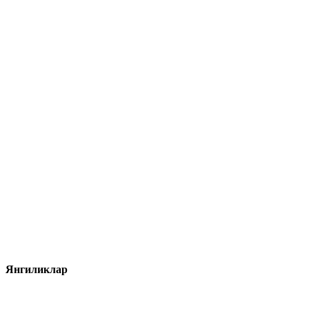
Янгиликлар