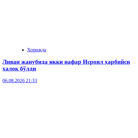
Хорижда
Ливан жанубида икки нафар Исроил ҳарбийси
ҳалок бўлди
06.08.2026 21:33