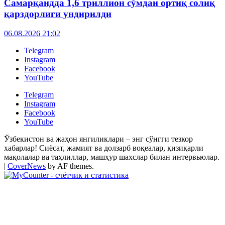
Самарқандда 1,6 триллион сўмдан ортиқ солиқ
қарздорлиги ундирилди
06.08.2026 21:02
Telegram
Instagram
Facebook
YouTube
Telegram
Instagram
Facebook
YouTube
Ўзбекистон ва жаҳон янгиликлари – энг сўнгги тезкор
хабарлар! Сиёсат, жамият ва долзарб воқеалар, қизиқарли
мақолалар ва таҳлиллар, машҳур шахслар билан интервьюлар.
|
CoverNews
by AF themes.