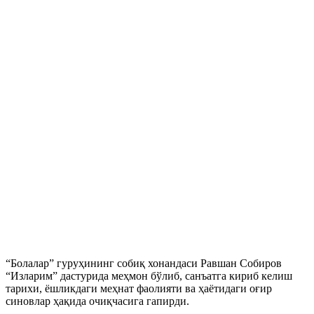
“Болалар” гуруҳининг собиқ хонандаси Равшан Собиров
“Изларим” дастурида меҳмон бўлиб, санъатга кириб келиш
тарихи, ёшликдаги меҳнат фаолияти ва ҳаётидаги оғир
синовлар ҳақида очиқчасига гапирди.