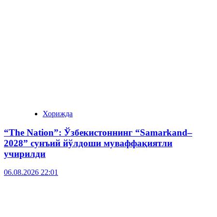
Хорижда
“The Nation”: Ўзбекистоннинг “Samarkand–
2028” сунъий йўлдоши муваффақиятли
учирилди
06.08.2026 22:01