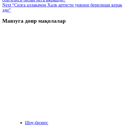
Next
“Сизга аллақачон Халқ артисти унвони берилиши керак
эди”
Мавзуга доир мақолалар
Шоу-бизнес