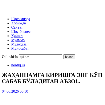
Юртимизда
Хорижда
Санъат
Шоу-бизнес
Ҳайрат
Муаммо
Мулоҳаза
Муносабат
Qidirshish:
hordiq.uz
ЖАҲАННАМГА КИРИШГА ЭНГ КЎП
САБАБ БЎЛАДИГАН АЪЗО!..
04.06.2026 06:50