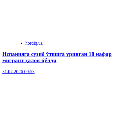
hordiq.uz
Испанияга сузиб ўтишга уринган 18 нафар
мигрант ҳалок бўлди
31.07.2026 09:53