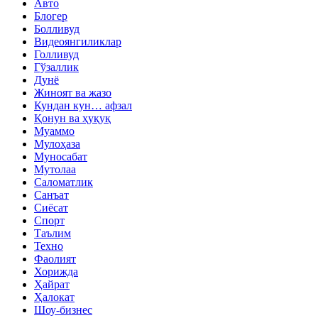
Авто
Блогер
Болливуд
Видеоянгиликлар
Голливуд
Гўзаллик
Дунё
Жиноят ва жазо
Кундан кун… афзал
Қонун ва ҳуқуқ
Муаммо
Мулоҳаза
Муносабат
Мутолаа
Саломатлик
Санъат
Сиёсат
Спорт
Таълим
Техно
Фаолият
Хорижда
Ҳайрат
Ҳалокат
Шоу-бизнес