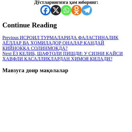
Дўстларингизга ҳам юборинг:
Continue Reading
Previous
ИСРОИЛ ТУРМАЛАРИДА ФАЛАСТИНАЛИК
АЁЛЛАР ВА ҲОМИЛАДОР ОНАЛАР ҚАНДАЙ
ҚИЙНОҚҚА СОЛИНМОҚДА?
Next
ЁЗ КЕЛИБ, ШАФТОЛИ ПИШДИ: У СИЗНИ ҚАЙСИ
ХАВФЛИ КАСАЛЛИКЛАРДАН ҲИМОЯ ҚИЛАДИ?
Мавзуга доир мақолалар