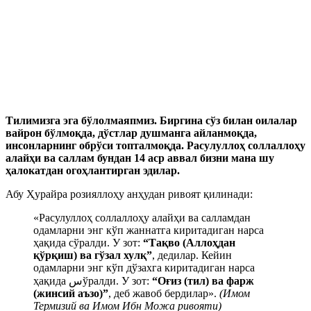
Тилимизга эга бўлолмаяпмиз. Биргина сўз билан оилалар
вайрон бўлмоқда, дўстлар душманга айланмоқда,
инсонларнинг обрўси топталмоқда. Расулуллоҳ соллаллоҳу
алайҳи ва саллам бундан 14 аср аввал бизни мана шу
ҳалокатдан огоҳлантирган эдилар.
Абу Ҳурайра розияллоҳу анҳудан ривоят қилинади:
«Расулуллоҳ соллаллоҳу алайҳи ва салламдан
одамларни энг кўп жаннатга киритадиган нарса
ҳақида сўралди. У зот:
“Тақво (Аллоҳдан
қўрқиш) ва гўзал хулқ”
, дедилар. Кейин
одамларни энг кўп дўзахга киритадиган нарса
ҳақида سўралди. У зот:
“Оғиз (тил) ва фарж
(жинсий аъзо)”
, деб жавоб бердилар».
(Имом
Термизий ва Имом Ибн Можа ривояти)