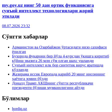
my.gov.uz нинг 50 дан ортиқ функциясига
сунъий интеллект технологиялари жорий
этилади
08.07.2026 23:32
Сўнгги хабарлар
Арманистон ва Озарбайжон ўртасидаги низо саҳифаси
ёпилган
Бухорода фуқарони бир йўла 4-курсдан ўқишга киритиб
қўйиш эвазига 26 млн сўм олган шахс ушланди
Сунъий интеллект илк бор синтетик вирус яратишда
қўлланди
Жазирама иссиқ Европада қарийб 20 минг инсоннинг
ҳаётига зомин бўлди
Доналд Трамп АҚШнинг сўнгги республикачи
президенти бўлиши мумкинлигини айтди
Бўлимлар
hordiq.uz