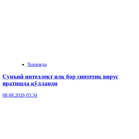
Хорижда
Сунъий интеллект илк бор синтетик вирус
яратишда қўлланди
08.08.2026 05:34