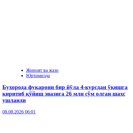
Жиноят ва жазо
Юртимизда
Бухорода фуқарони бир йўла 4-курсдан ўқишга
киритиб қўйиш эвазига 26 млн сўм олган шахс
ушланди
08.08.2026 06:01