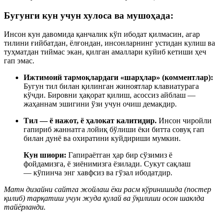
Бугунги кун учун хулоса ва мушоҳада:
Инсон кун давомида қанчалик кўп ибодат қилмасин, агар
тилини ғийбатдан, ёлғондан, инсонларнинг устидан кулиш ва
туҳматдан тиймас экан, қилган амаллари куйиб кетиши ҳеч
гап эмас.
Ижтимоий тармоқлардаги «шарҳлар» (комментлар):
Бугун тил билан қилинган жиноятлар клавиатурага
кўчди. Бировни ҳақорат қилиш, асоссиз айблаш —
жаҳаннам эшигини ўзи учун очиш демакдир.
Тил — ё нажот, ё ҳалокат калитидир.
Инсон чиройли
гапириб жаннатга лойиқ бўлиши ёки битта совуқ гап
билан дунё ва охиратини куйдириши мумкин.
Кун шиори:
Гапираётган ҳар бир сўзимиз ё
фойдамизга, ё зиёнимизга ёзилади. Сукут сақлаш
— кўпинча энг хавфсиз ва гўзал ибодатдир.
Матн дизайни сайтга жойлаш ёки расм кўринишида (постер
қилиб) тарқатиш учун жуда қулай ва ўқилиши осон шаклда
тайёрланди.