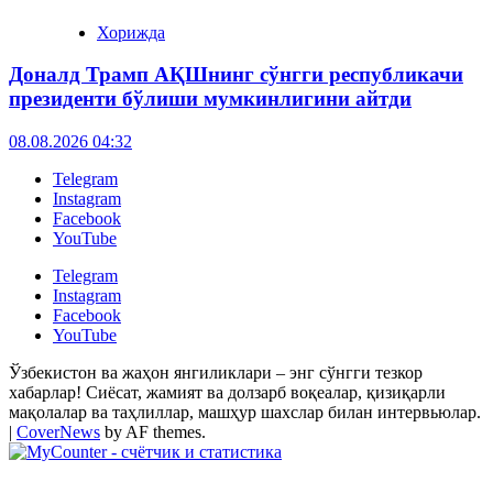
Хорижда
Доналд Трамп АҚШнинг сўнгги республикачи
президенти бўлиши мумкинлигини айтди
08.08.2026 04:32
Telegram
Instagram
Facebook
YouTube
Telegram
Instagram
Facebook
YouTube
Ўзбекистон ва жаҳон янгиликлари – энг сўнгги тезкор
хабарлар! Сиёсат, жамият ва долзарб воқеалар, қизиқарли
мақолалар ва таҳлиллар, машҳур шахслар билан интервьюлар.
|
CoverNews
by AF themes.