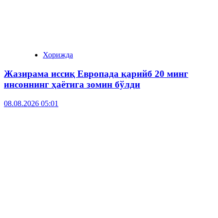
Хорижда
Жазирама иссиқ Европада қарийб 20 минг
инсоннинг ҳаётига зомин бўлди
08.08.2026 05:01