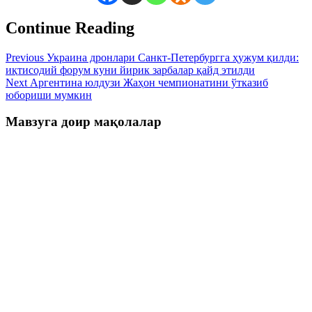
Continue Reading
Previous
Украина дронлари Санкт-Петербургга ҳужум қилди:
иқтисодий форум куни йирик зарбалар қайд этилди
Next
Аргентина юлдузи Жаҳон чемпионатини ўтказиб
юбориши мумкин
Мавзуга доир мақолалар