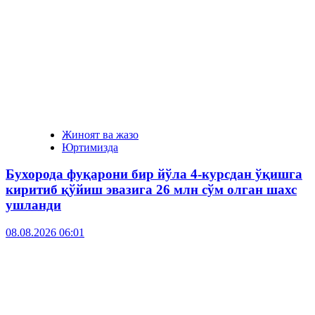
Жиноят ва жазо
Юртимизда
Бухорода фуқарони бир йўла 4-курсдан ўқишга
киритиб қўйиш эвазига 26 млн сўм олган шахс
ушланди
08.08.2026 06:01