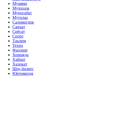
Муаммо
Мулоҳаза
Муносабат
Мутолаа
Саломатлик
Санъат
Сиёсат
Спорт
Таълим
Техно
Фаолият
Хорижда
Ҳайрат
Ҳалокат
Шоу-бизнес
Юртимизда