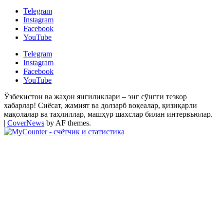
Telegram
Instagram
Facebook
YouTube
Telegram
Instagram
Facebook
YouTube
Ўзбекистон ва жаҳон янгиликлари – энг сўнгги тезкор
хабарлар! Сиёсат, жамият ва долзарб воқеалар, қизиқарли
мақолалар ва таҳлиллар, машҳур шахслар билан интервьюлар.
|
CoverNews
by AF themes.