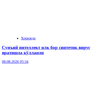
Хорижда
Сунъий интеллект илк бор синтетик вирус
яратишда қўлланди
08.08.2026 05:34