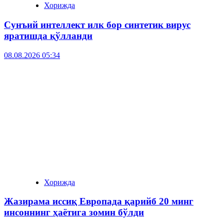
Хорижда
Сунъий интеллект илк бор синтетик вирус
яратишда қўлланди
08.08.2026 05:34
Хорижда
Жазирама иссиқ Европада қарийб 20 минг
инсоннинг ҳаётига зомин бўлди