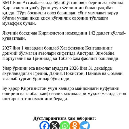
БМТ Бош Ассамблеясида бўлиб ўтган овоз бериш жараёнида
Қирғизистон ушбу ўрин учун Филиппин билан рақобат
қилди. Тўрт босқичли овоз беришдан сўнг мамлакат зарур
бўлган учдан икки қисм кўпчилик овозини тўплашга
муваффақ бўлди.
Якуний босқичда Қирғизистон номзодини 142 давлат қўллаб-
қувватлади.
2027 йил 1 январдан бошлаб Хавфсизлик Кенгашининг
доимий бўлмаган аъзолари сифатида Австрия, Зимбабве,
Португалия ва Тринидад ва Тобаго ҳам фаолият бошлайди.
Улар ўрнини эса ваколат муддати 2026 йил 31 декабрда
якунланадиган Греция, Дания, Покистон, Панама ва Сомали
эгаллаб турган ўринлар бўшатади.
Бу қарор Қирғизистон учун халқаро майдондаги нуфузини
ошириш ва глобал хавфсизлик масалалари муҳокамасида фаол
иштирок этиш имконини беради.
Дўстларингизга ҳам юборинг: