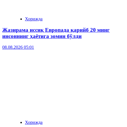
Хорижда
Жазирама иссиқ Европада қарийб 20 минг
инсоннинг ҳаётига зомин бўлди
08.08.2026 05:01
Хорижда