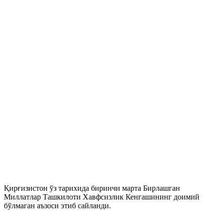
Қирғизистон ўз тарихида биринчи марта Бирлашган
Миллатлар Ташкилоти Хавфсизлик Кенгашининг доимий
бўлмаган аъзоси этиб сайланди.