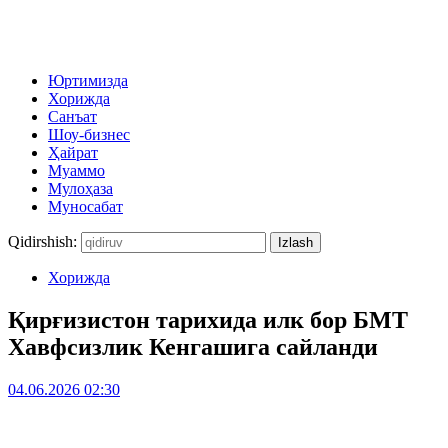
Юртимизда
Хорижда
Санъат
Шоу-бизнес
Ҳайрат
Муаммо
Мулоҳаза
Муносабат
Qidirshish:
Хорижда
Қирғизистон тарихида илк бор БМТ
Хавфсизлик Кенгашига сайланди
04.06.2026 02:30