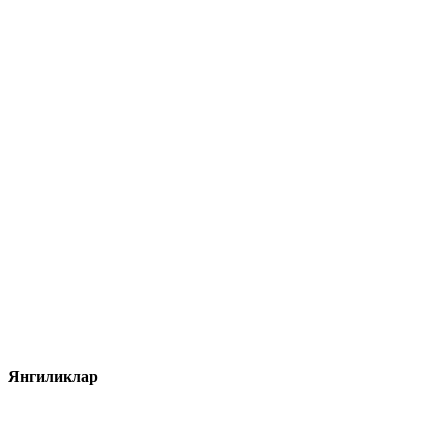
Янгиликлар