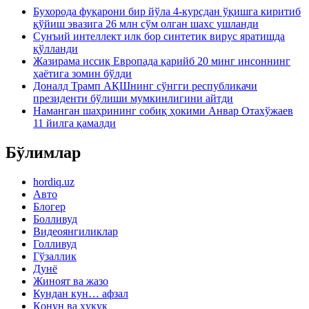
Бухорода фуқарони бир йўла 4-курсдан ўқишга киритиб
қўйиш эвазига 26 млн сўм олган шахс ушланди
Сунъий интеллект илк бор синтетик вирус яратишда
қўлланди
Жазирама иссиқ Европада қарийб 20 минг инсоннинг
ҳаётига зомин бўлди
Доналд Трамп АҚШнинг сўнгги республикачи
президенти бўлиши мумкинлигини айтди
Наманган шаҳрининг собиқ ҳокими Анвар Отахўжаев
11 йилга қамалди
Бўлимлар
hordiq.uz
Авто
Блогер
Болливуд
Видеоянгиликлар
Голливуд
Гўзаллик
Дунё
Жиноят ва жазо
Кундан кун… афзал
Қонун ва ҳуқуқ