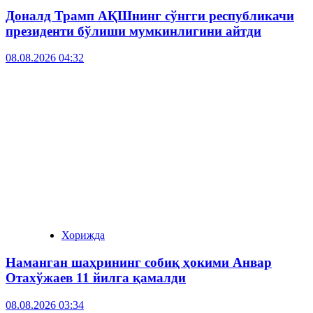
Доналд Трамп АҚШнинг сўнгги республикачи
президенти бўлиши мумкинлигини айтди
08.08.2026 04:32
Хорижда
Наманган шаҳрининг собиқ ҳокими Анвар
Отахўжаев 11 йилга қамалди
08.08.2026 03:34