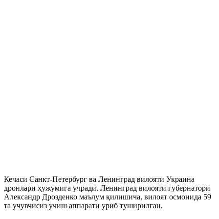
Кечаси Санкт-Петербург ва Ленинград вилояти Украина
дронлари ҳужумига учради. Ленинград вилояти губернатори
Александр Дрозденко маълум қилишича, вилоят осмонида 59
та учувчисиз учиш аппарати уриб туширилган.