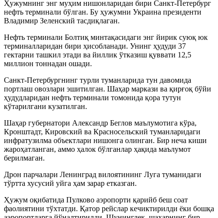
Ҳужумнинг энг муҳим нишонларидан бири Санкт-Петербург
нефть терминали бўлган. Бу ҳужумни Украина президенти
Владимир Зеленский тасдиқлаган.
Нефть терминали Болтиқ минтақасидаги энг йирик суюқ юк
терминалларидан бири ҳисобланади. Унинг ҳудуди 37
гектарни ташкил этади ва йиллик ўтказиш қуввати 12,5
миллион тоннадан ошади.
Санкт-Петербургнинг турли туманларида тун давомида
портлаш овозлари эшитилган. Шаҳар маркази ва қирғоқ бўйи
ҳудудларидан нефть терминали томонида қора тутун
кўтарилгани кузатилган.
Шаҳар губернатори Александр Беглов маълумотига кўра,
Кронштадт, Кировский ва Красносельский туманларидаги
инфратузилма объектлари нишонга олинган. Бир неча киши
жароҳатланган, аммо ҳалок бўлганлар ҳақида маълумот
берилмаган.
Дрон парчалари Ленинград вилоятининг Луга туманидаги
тўртта хусусий уйга ҳам зарар етказган.
Ҳужум оқибатида Пулково аэропорти қарийб беш соат
фаолиятини тўхтатди. Қатор рейслар кечиктирилди ёки бошқа
аэропортларга йўналтирилди. Шунингдек, шаҳарнинг бир