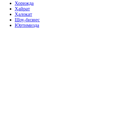
Хорижда
Ҳайрат
Ҳалокат
Шоу-бизнес
Юртимизда