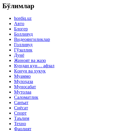
Бўлимлар
hordiq.uz
Авто
Блогер
Болливуд
Видеоянгиликлар
Голливуд
Гўзаллик
Дунё
Жиноят ва жазо
Кундан кун… афзал
Қонун ва ҳуқуқ
Муаммо
Мулоҳаза
Муносабат
Мутолаа
Саломатлик
Санъат
Сиёсат
Спорт
Таълим
Техно
Фаолият