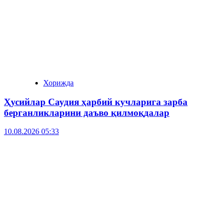
Хорижда
Ҳусийлар Саудия ҳарбий кучларига зарба
берганликларини даъво қилмоқдалар
10.08.2026 05:33