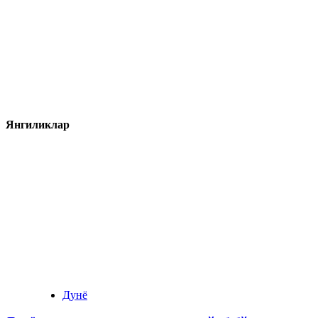
Янгиликлар
Дунё