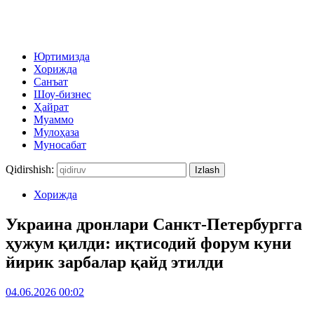
Юртимизда
Хорижда
Санъат
Шоу-бизнес
Ҳайрат
Муаммо
Мулоҳаза
Муносабат
Qidirshish:
Хорижда
Украина дронлари Санкт-Петербургга
ҳужум қилди: иқтисодий форум куни
йирик зарбалар қайд этилди
04.06.2026 00:02