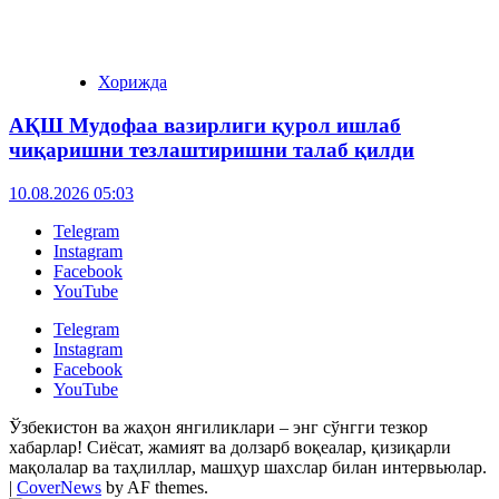
Хорижда
АҚШ Мудофаа вазирлиги қурол ишлаб
чиқаришни тезлаштиришни талаб қилди
10.08.2026 05:03
Telegram
Instagram
Facebook
YouTube
Telegram
Instagram
Facebook
YouTube
Ўзбекистон ва жаҳон янгиликлари – энг сўнгги тезкор
хабарлар! Сиёсат, жамият ва долзарб воқеалар, қизиқарли
мақолалар ва таҳлиллар, машҳур шахслар билан интервьюлар.
|
CoverNews
by AF themes.