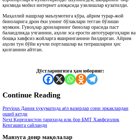
қисмида мобил интернет алоқасида узилишлар кузатилди.
Маҳаллий нашрлар маълумотига кўра, айрим турар-жой
биноларига дрон ёки унинг бўлаклари тегган бўлиши
мумкин. Гувоҳлар дронларнинг бинолар орасида паст
баландликда учганини, аҳоли эса ерости автотураргоҳлари ва
бошқа хавфсиз жойларга яширинганини билдирган. Айрим
аҳоли тун бўйи кучли портлашлар ва титрашларни ҳис
қилганини айтган.
Дўстларингизга ҳам юборинг:
Continue Reading
Previous
Дания ҳукуматида аёл вазирлар сони эркаклардан
ошиб кетди
Next
Қирғизистон тарихида илк бор БМТ Хавфсизлик
Кенгашига сайланди
Мавзуга доир мақолалар