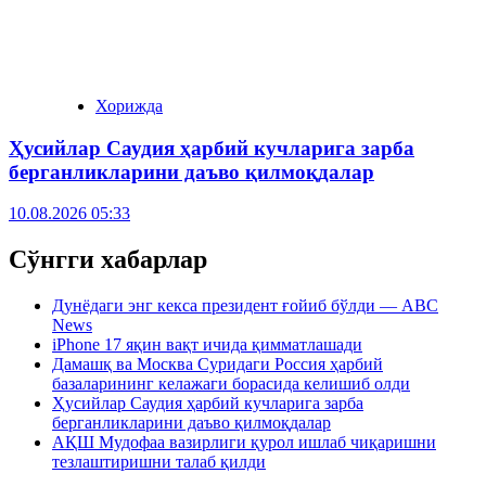
Хорижда
Ҳусийлар Саудия ҳарбий кучларига зарба
берганликларини даъво қилмоқдалар
10.08.2026 05:33
Сўнгги хабарлар
Дунёдаги энг кекса президент ғойиб бўлди — ABC
News
iPhone 17 яқин вақт ичида қимматлашади
Дамашқ ва Москва Суридаги Россия ҳарбий
базаларининг келажаги борасида келишиб олди
Ҳусийлар Саудия ҳарбий кучларига зарба
берганликларини даъво қилмоқдалар
АҚШ Мудофаа вазирлиги қурол ишлаб чиқаришни
тезлаштиришни талаб қилди