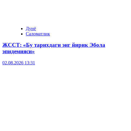
Дунё
Саломатлик
ЖССТ: «Бу тарихдаги энг йирик Эбола
эпидемияси»
02.08.2026 13:31