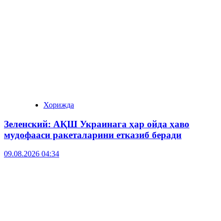
Хорижда
Зеленский: АҚШ Украинага ҳар ойда ҳаво
мудофааси ракеталарини етказиб беради
09.08.2026 04:34