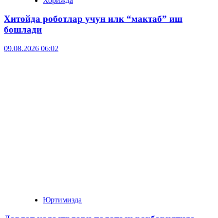
Хорижда
Хитойда роботлар учун илк “мактаб” иш
бошлади
09.08.2026 06:02
Юртимизда