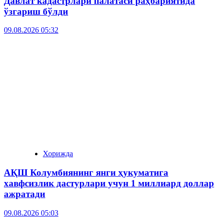
Давлат кадастрлари палатаси раҳбариятида
ўзгариш бўлди
09.08.2026 05:32
Хорижда
АҚШ Колумбиянинг янги ҳукуматига
хавфсизлик дастурлари учун 1 миллиард доллар
ажратади
09.08.2026 05:03