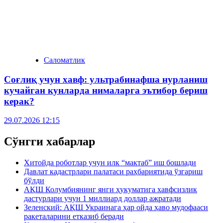
Саломатлик
Соғлиқ учун хавф: ультрабинафша нурланиш
кучайган кунларда нималарга эътибор бериш
керак?
29.07.2026 12:15
Сўнгги хабарлар
Хитойда роботлар учун илк “мактаб” иш бошлади
Давлат кадастрлари палатаси раҳбариятида ўзгариш
бўлди
АҚШ Колумбиянинг янги ҳукуматига хавфсизлик
дастурлари учун 1 миллиард доллар ажратади
Зеленский: АҚШ Украинага ҳар ойда ҳаво мудофааси
ракеталарини етказиб беради