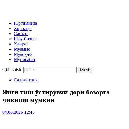
Юртимизда
Хорижда
Санъат
Шоу-бизнес
Ҳайрат
Муаммо
Мулоҳаза
Муносабат
Qidirshish:
Саломатлик
Янги тиш ўстирувчи дори бозорга
чиқиши мумкин
04.06.2026 12:45