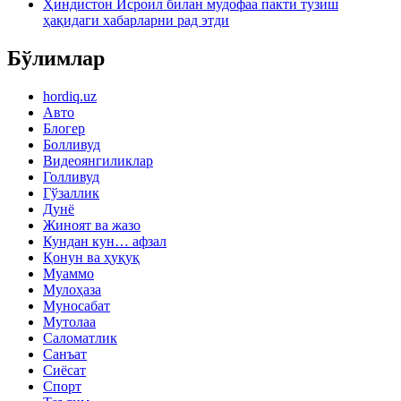
Ҳиндистон Исроил билан мудофаа пакти тузиш
ҳақидаги хабарларни рад этди
Бўлимлар
hordiq.uz
Авто
Блогер
Болливуд
Видеоянгиликлар
Голливуд
Гўзаллик
Дунё
Жиноят ва жазо
Кундан кун… афзал
Қонун ва ҳуқуқ
Муаммо
Мулоҳаза
Муносабат
Мутолаа
Саломатлик
Санъат
Сиёсат
Спорт