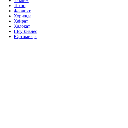
Таълим
Техно
Фаолият
Хорижда
Ҳайрат
Ҳалокат
Шоу-бизнес
Юртимизда