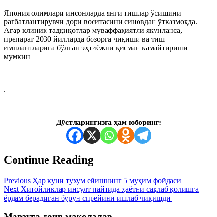
Япония олимлари инсонларда янги тишлар ўсишини
рағбатлантирувчи дори воситасини синовдан ўтказмоқда.
Агар клиник тадқиқотлар муваффақиятли якунланса,
препарат 2030 йилларда бозорга чиқиши ва тиш
имплантларига бўлган эҳтиёжни қисман камайтириши
мумкин.
.
Дўстларингизга ҳам юборинг:
Continue Reading
Previous
Ҳар куни тухум ейишнинг 5 муҳим фойдаси
Next
Хитойликлар инсулт пайтида ҳаётни сақлаб қолишга
ёрдам берадиган бурун спрейини ишлаб чиқишди
Мавзуга доир мақолалар