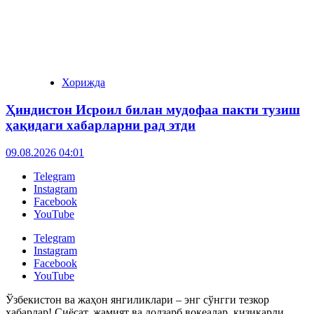
Хорижда
Ҳиндистон Исроил билан мудофаа пакти тузиш
ҳақидаги хабарларни рад этди
09.08.2026 04:01
Telegram
Instagram
Facebook
YouTube
Telegram
Instagram
Facebook
YouTube
Ўзбекистон ва жаҳон янгиликлари – энг сўнгги тезкор
хабарлар! Сиёсат, жамият ва долзарб воқеалар, қизиқарли