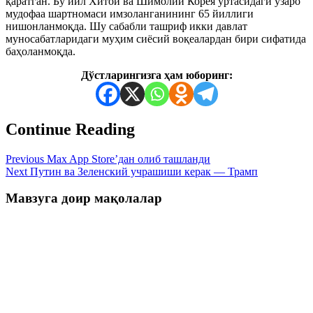
қаратган. Бу йил Хитой ва Шимолий Корея ўртасидаги ўзаро
мудофаа шартномаси имзоланганининг 65 йиллиги
нишонланмоқда. Шу сабабли ташриф икки давлат
муносабатларидаги муҳим сиёсий воқеалардан бири сифатида
баҳоланмоқда.
Дўстларингизга ҳам юборинг:
Continue Reading
Previous
Max App Store’дан олиб ташланди
Next
Путин ва Зеленский учрашиши керак — Трамп
Мавзуга доир мақолалар