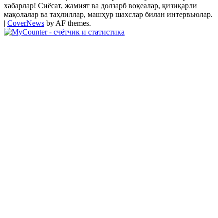
хабарлар! Сиёсат, жамият ва долзарб воқеалар, қизиқарли
мақолалар ва таҳлиллар, машҳур шахслар билан интервьюлар.
|
CoverNews
by AF themes.