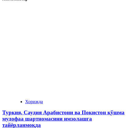
Хорижда
Туркия, Саудия Арабистони ва Покистон қўшма
мудофаа шартномасини имзолашга
тайёрланмоқда