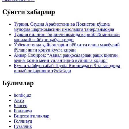
Сўнгги хабарлар
Туркия, Саудия Арабистони ва Покистон қўшма
мудофаа шартномасини имзолашга тайёрланмоқда
Туркия йилнинг биринчи ярмида қарийб 26 миллион
хорижий сайёҳни қабул қилди
Ўзбекистонда ҳайвонларни рўйхатга олиш мажбурий
бўлди: янги қонун кучга кирди
Анвар Собиров: “Аввал раққосалардан рашк қилган
аёлим ҳозир мени уйлантириб қўйишга қодир”
Кучли тайфун сабаб Toyota Япониядаги 9 та заводида
ишлаб чиқаришни тўхтатади
Бўлимлар
hordiq.uz
Авто
Блогер
Болливуд
Видеоянгиликлар
Голливуд
Гўзаллик