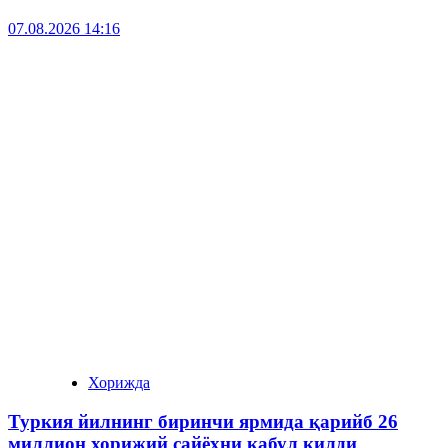
07.08.2026 14:16
Хорижда
Туркия йилнинг биринчи ярмида қарийб 26
миллион хорижий сайёҳни қабул қилди