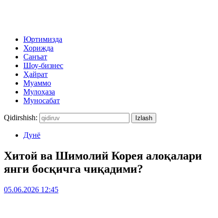
Юртимизда
Хорижда
Санъат
Шоу-бизнес
Ҳайрат
Муаммо
Мулоҳаза
Муносабат
Qidirshish:
Дунё
Хитой ва Шимолий Корея алоқалари
янги босқичга чиқадими?
05.06.2026 12:45