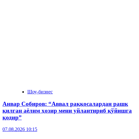
Шоу-бизнес
Анвар Собиров: “Аввал раққосалардан рашк
қилган аёлим ҳозир мени уйлантириб қўйишга
қодир”
07.08.2026 10:15