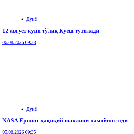
Дунё
12 август куни тўлиқ Қуёш тутилади
06.08.2026 09:38
Дунё
NASA Ернинг ҳақиқий шаклини намойиш этди
05.08.2026 09:35