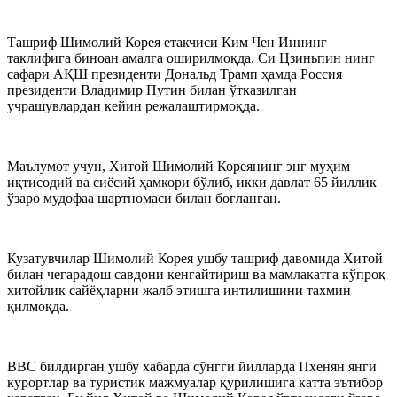
Ташриф Шимолий Корея етакчиси Ким Чен Иннинг
таклифига биноан амалга оширилмоқда. Си Цзиньпин нинг
сафари АҚШ президенти Дональд Трамп ҳамда Россия
президенти Владимир Путин билан ўтказилган
учрашувлардан кейин режалаштирмоқда.
Маълумот учун, Хитой Шимолий Кореянинг энг муҳим
иқтисодий ва сиёсий ҳамкори бўлиб, икки давлат 65 йиллик
ўзаро мудофаа шартномаси билан боғланган.
Кузатувчилар Шимолий Корея ушбу ташриф давомида Хитой
билан чегарадош савдони кенгайтириш ва мамлакатга кўпроқ
хитойлик сайёҳларни жалб этишга интилишини тахмин
қилмоқда.
BBC билдирган ушбу хабарда сўнгги йилларда Пхенян янги
курортлар ва туристик мажмуалар қурилишига катта эътибор