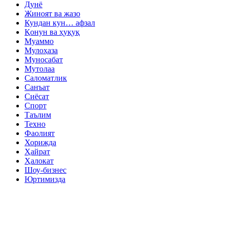
Дунё
Жиноят ва жазо
Кундан кун… афзал
Қонун ва ҳуқуқ
Муаммо
Мулоҳаза
Муносабат
Мутолаа
Саломатлик
Санъат
Сиёсат
Спорт
Таълим
Техно
Фаолият
Хорижда
Ҳайрат
Ҳалокат
Шоу-бизнес
Юртимизда