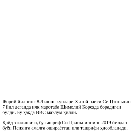
Жорий йилнинг 8-9 июнь кунлари Хитой раиси Си Цзиньпин
7 йил деганда илк маротаба Шимолий Кореяда борадиган
бўлди. Бу ҳақда BBC маълум қилди.
Қайд этилишича, бу ташриф Си Цзиньпиннинг 2019 йилдан
буён Пенянга амалга ошираётган илк ташрифи ҳисобланади.