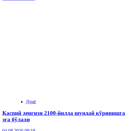
Дунё
Каспий денгизи 2100-йилда шундай кўринишга
эга бўлади
04.08.2026 09:19