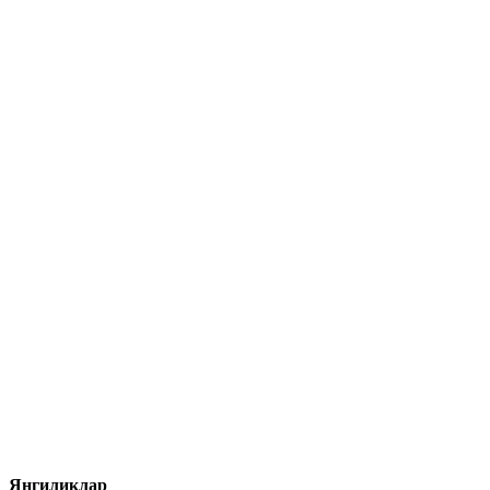
Янгиликлар