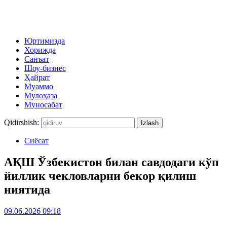
Юртимизда
Хорижда
Санъат
Шоу-бизнес
Ҳайрат
Муаммо
Мулоҳаза
Муносабат
Qidirshish:
Сиёсат
АҚШ Ўзбекистон билан савдодаги кўп
йиллик чекловларни бекор қилиш
ниятида
09.06.2026 09:18