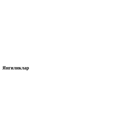
Янгиликлар