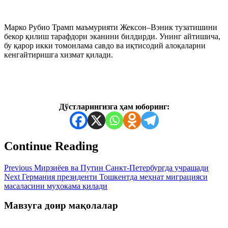
Марко Рубио Трамп маъмурияти Жексон–Вэник тузатишини
бекор қилиш тарафдори эканини билдирди. Унинг айтишича,
бу қарор икки томонлама савдо ва иқтисодий алоқаларни
кенгайтиришга хизмат қилади.
Дўстларингизга ҳам юборинг:
Continue Reading
Previous
Мирзиёев ва Путин Санкт-Петербургда учрашади
Next
Германия президенти Тошкентда меҳнат миграцияси
масаласини муҳокама қилади
Мавзуга доир мақолалар