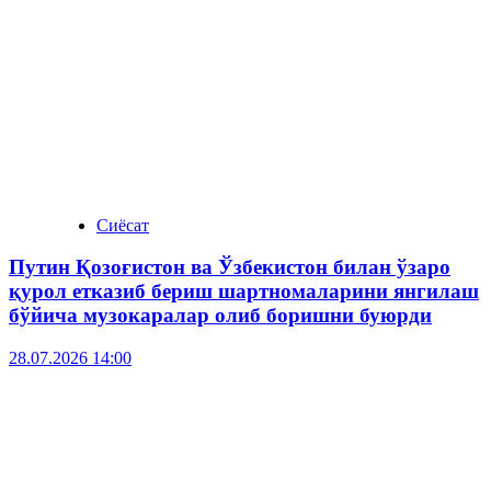
Сиёсат
Путин Қозоғистон ва Ўзбекистон билан ўзаро
қурол етказиб бериш шартномаларини янгилаш
бўйича музокаралар олиб боришни буюрди
28.07.2026 14:00