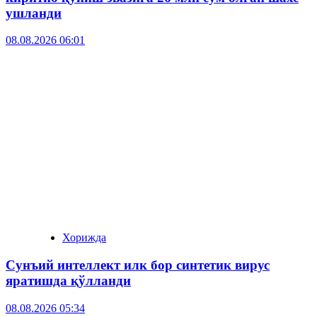
ушланди
08.08.2026 06:01
Хорижда
Сунъий интеллект илк бор синтетик вирус
яратишда қўлланди
08.08.2026 05:34