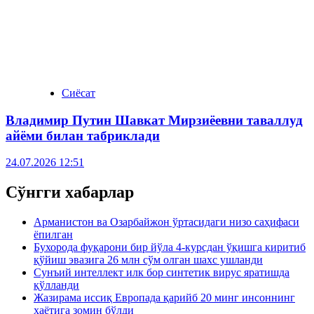
Сиёсат
Владимир Путин Шавкат Мирзиёевни таваллуд
айёми билан табриклади
24.07.2026 12:51
Сўнгги хабарлар
Арманистон ва Озарбайжон ўртасидаги низо саҳифаси
ёпилган
Бухорода фуқарони бир йўла 4-курсдан ўқишга киритиб
қўйиш эвазига 26 млн сўм олган шахс ушланди
Сунъий интеллект илк бор синтетик вирус яратишда
қўлланди
Жазирама иссиқ Европада қарийб 20 минг инсоннинг
ҳаётига зомин бўлди