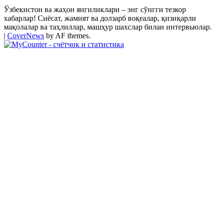
Ўзбекистон ва жаҳон янгиликлари – энг сўнгги тезкор
хабарлар! Сиёсат, жамият ва долзарб воқеалар, қизиқарли
мақолалар ва таҳлиллар, машҳур шахслар билан интервьюлар.
|
CoverNews
by AF themes.