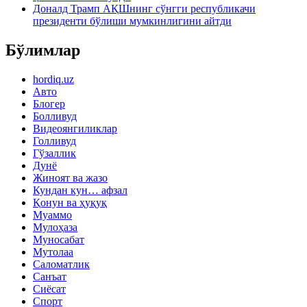
Доналд Трамп АҚШнинг сўнгги республикачи
президенти бўлиши мумкинлигини айтди
Бўлимлар
hordiq.uz
Авто
Блогер
Болливуд
Видеоянгиликлар
Голливуд
Гўзаллик
Дунё
Жиноят ва жазо
Кундан кун… афзал
Қонун ва ҳуқуқ
Муаммо
Мулоҳаза
Муносабат
Мутолаа
Саломатлик
Санъат
Сиёсат
Спорт