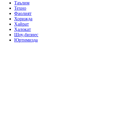
Таълим
Техно
Фаолият
Хорижда
Ҳайрат
Ҳалокат
Шоу-бизнес
Юртимизда