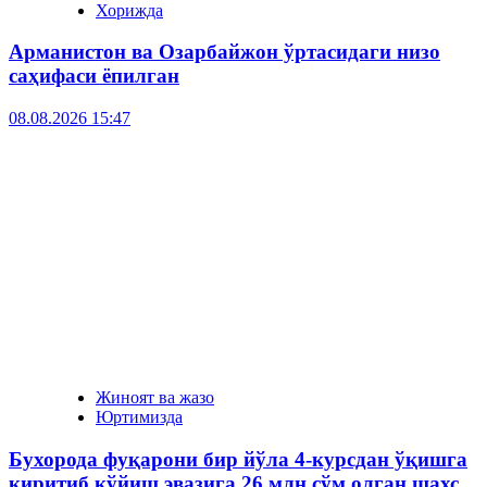
Хорижда
Арманистон ва Озарбайжон ўртасидаги низо
саҳифаси ёпилган
08.08.2026 15:47
Жиноят ва жазо
Юртимизда
Бухорода фуқарони бир йўла 4-курсдан ўқишга
киритиб қўйиш эвазига 26 млн сўм олган шахс