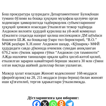
Бош прокуратура ҳузуридаги Департаментнинг Булоқбоши
тумани бўлими ва бошқа ҳуқуқни муҳофаза қилувчи орган
ходимлари ҳамкорлигида тадбиркорлик субъектларининг
ҳуқуқий ҳимояси юзасидан ўтказилган тезкор тадбирда
Андижон вилояти ҳудудий қурилиш ва уй-жой коммунал
хўжалиги соҳасида назорат қилиш инспекцияси ДМ шўъбаси
бошлиғи Ш.Ж. ва бошқалар ўзаро тил бириктириб, “В.О.”
МЧЖ раҳбари Х.Н.нинг Андижон шаҳар, «Қўшариқ» МФЙ
ҳудудидаги савдо дўконида ичимлик сувидан аниқланган
679,2 млн сўмлик зарарни гўёки “Андижон сув таъминоти”
АЖда ишловчи танишлари орқали қайта ҳисоб-китоб қилиб,
етказилган зарарни камайтириб бериши эвазига 30 млн сўмни
олган вақтида ашёвий далиллар билан ушланган.
Мазкур ҳолат юзасидан Жиноят кодексининг 168-моддаси
(фирибгарлик) ва 28, 211-моддаси (пора бериш) билан жиноят
иши қўзғатилиб, тергов ҳаракатлари ўтказилмоқда.
Дўстларингизга ҳам юборинг: