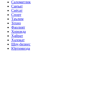
Саломатлик
Санъат
Сиёсат
Спорт
Таълим
Техно
Фаолият
Хорижда
Ҳайрат
Ҳалокат
Шоу-бизнес
Юртимизда