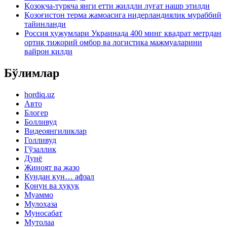
Қозоқча-туркча янги етти жилдли луғат нашр этилди
Қозоғистон терма жамоасига нидерландиялик мураббий
тайинланди
Россия ҳужумлари Украинада 400 минг квадрат метрдан
ортиқ тижорий омбор ва логистика мажмуаларини
вайрон қилди
Бўлимлар
hordiq.uz
Авто
Блогер
Болливуд
Видеоянгиликлар
Голливуд
Гўзаллик
Дунё
Жиноят ва жазо
Кундан кун… афзал
Қонун ва ҳуқуқ
Муаммо
Мулоҳаза
Муносабат
Мутолаа