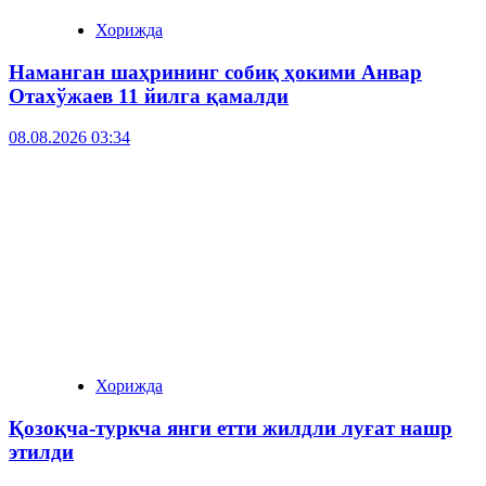
Хорижда
Наманган шаҳрининг собиқ ҳокими Анвар
Отахўжаев 11 йилга қамалди
08.08.2026 03:34
Хорижда
Қозоқча-туркча янги етти жилдли луғат нашр
этилди