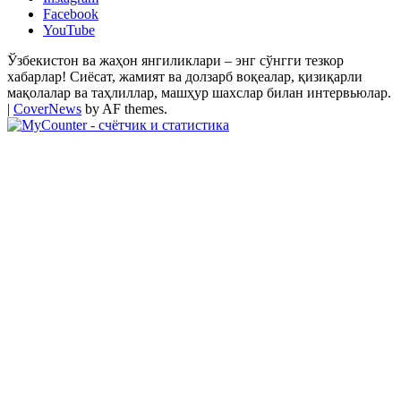
Facebook
YouTube
Ўзбекистон ва жаҳон янгиликлари – энг сўнгги тезкор
хабарлар! Сиёсат, жамият ва долзарб воқеалар, қизиқарли
мақолалар ва таҳлиллар, машҳур шахслар билан интервьюлар.
|
CoverNews
by AF themes.