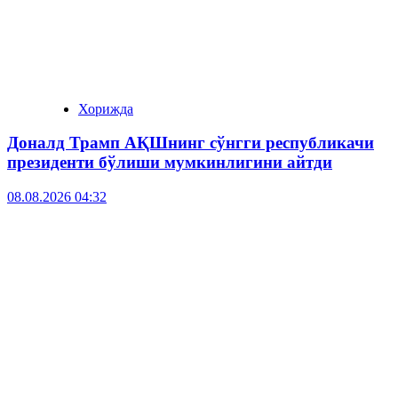
Хорижда
Доналд Трамп АҚШнинг сўнгги республикачи
президенти бўлиши мумкинлигини айтди
08.08.2026 04:32