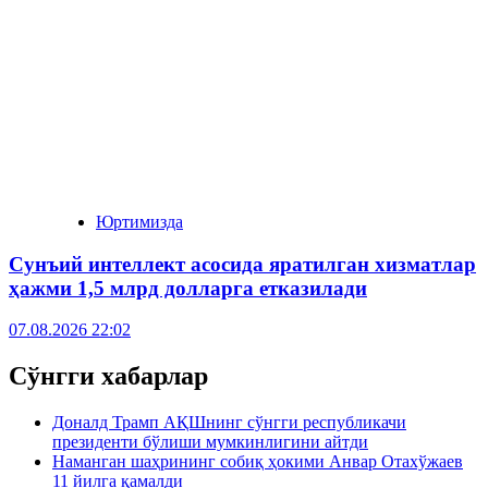
Юртимизда
Сунъий интеллект асосида яратилган хизматлар
ҳажми 1,5 млрд долларга етказилади
07.08.2026 22:02
Сўнгги хабарлар
Доналд Трамп АҚШнинг сўнгги республикачи
президенти бўлиши мумкинлигини айтди
Наманган шаҳрининг собиқ ҳокими Анвар Отахўжаев
11 йилга қамалди