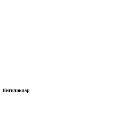
Янгиликлар