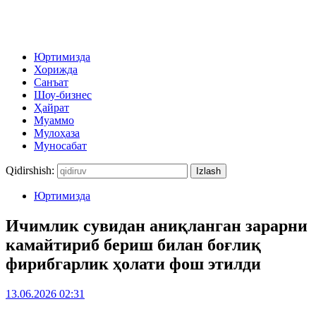
Юртимизда
Хорижда
Санъат
Шоу-бизнес
Ҳайрат
Муаммо
Мулоҳаза
Муносабат
Qidirshish:
Юртимизда
Ичимлик сувидан аниқланган зарарни
камайтириб бериш билан боғлиқ
фирибгарлик ҳолати фош этилди
13.06.2026 02:31