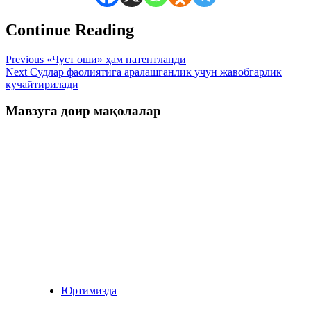
Continue Reading
Previous
«Чуст оши» ҳам патентланди
Next
Судлар фаолиятига аралашганлик учун жавобгарлик
кучайтирилади
Мавзуга доир мақолалар
Юртимизда