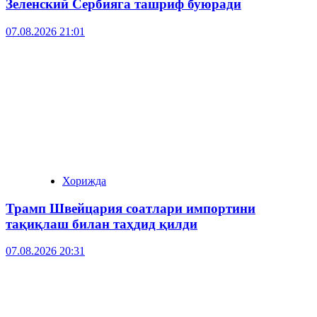
Зеленский Сербияга ташриф буюради
07.08.2026 21:01
Хорижда
Трамп Швейцария соатлари импортини
тақиқлаш билан таҳдид қилди
07.08.2026 20:31