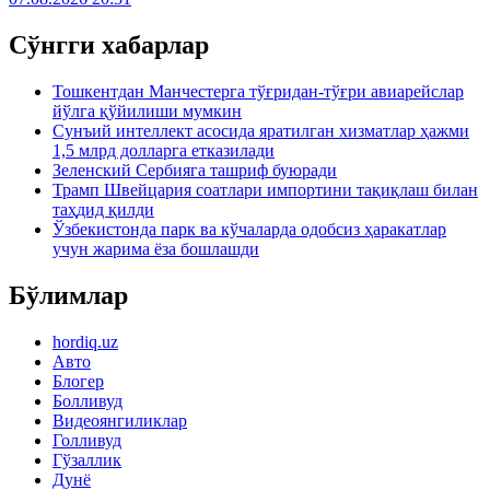
Сўнгги хабарлар
Тошкентдан Манчестерга тўғридан-тўғри авиарейслар
йўлга қўйилиши мумкин
Сунъий интеллект асосида яратилган хизматлар ҳажми
1,5 млрд долларга етказилади
Зеленский Сербияга ташриф буюради
Трамп Швейцария соатлари импортини тақиқлаш билан
таҳдид қилди
Ўзбекистонда парк ва кўчаларда одобсиз ҳаракатлар
учун жарима ёза бошлашди
Бўлимлар
hordiq.uz
Авто
Блогер
Болливуд
Видеоянгиликлар
Голливуд
Гўзаллик
Дунё