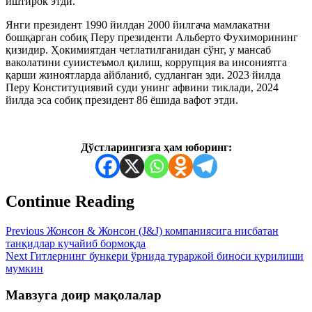
иштирок этди.
Янги президент 1990 йилдан 2000 йилгача мамлакатни
бошқарган собиқ Перу президенти Альберто Фухиморининг
қизидир. Ҳокимиятдан четлатилганидан сўнг, у мансаб
ваколатини суиистеъмол қилиш, коррупция ва инсониятга
қарши жиноятларда айбланиб, судланган эди. 2023 йилда
Перу Конституциявий суди унинг афвини тиклади, 2024
йилда эса собиқ президент 86 ёшида вафот этди.
Дўстларингизга ҳам юборинг:
Continue Reading
Previous
Жонсон & Жонсон (J&J) компаниясига нисбатан
танқидлар кучайиб бормоқда
Next
Гитлернинг бункери ўрнида тураржой биноси қурилиши
мумкин
Мавзуга доир мақолалар