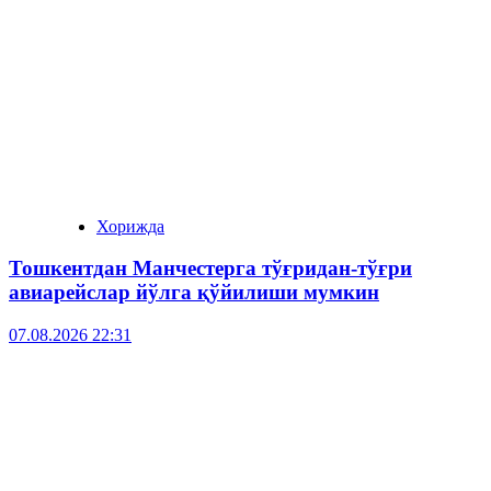
Хорижда
Тошкентдан Манчестерга тўғридан-тўғри
авиарейслар йўлга қўйилиши мумкин
07.08.2026 22:31