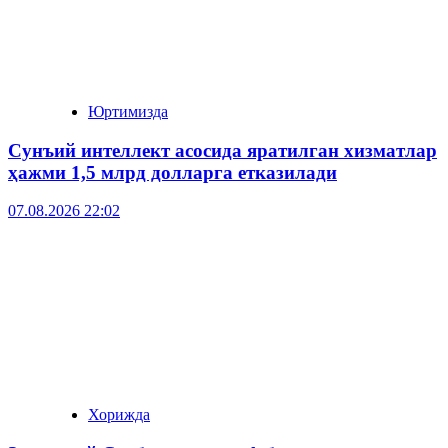
Юртимизда
Сунъий интеллект асосида яратилган хизматлар
ҳажми 1,5 млрд долларга етказилади
07.08.2026 22:02
Хорижда