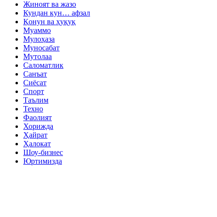
Жиноят ва жазо
Кундан кун… афзал
Қонун ва ҳуқуқ
Муаммо
Мулоҳаза
Муносабат
Мутолаа
Саломатлик
Санъат
Сиёсат
Спорт
Таълим
Техно
Фаолият
Хорижда
Ҳайрат
Ҳалокат
Шоу-бизнес
Юртимизда