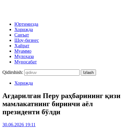
Юртимизда
Хорижда
Санъат
Шоу-бизнес
Ҳайрат
Муаммо
Мулоҳаза
Муносабат
Qidirshish:
Хорижда
Ағдарилган Перу раҳбарининг қизи
мамлакатнинг биринчи аёл
президенти бўлди
30.06.2026 19:11