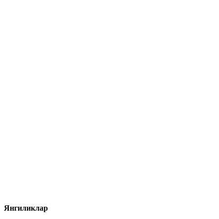
Янгиликлар