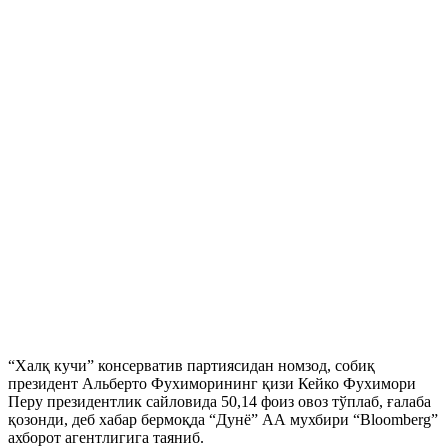
“Халқ кучи” консерватив партиясидан номзод, собиқ
президент Альберто Фухиморининг қизи Кейко Фухимори
Перу президентлик сайловида 50,14 фоиз овоз тўплаб, ғалаба
қозонди, деб хабар бермоқда “Дунё” АА мухбири “Bloomberg”
ахборот агентлигига таяниб.