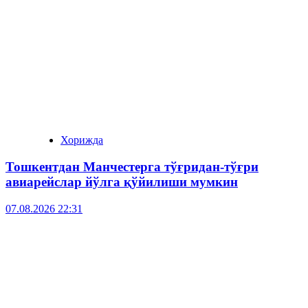
Хорижда
Тошкентдан Манчестерга тўғридан-тўғри
авиарейслар йўлга қўйилиши мумкин
07.08.2026 22:31