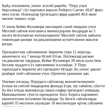
Қайд этилишича, унинг асосий рақиби, “Перу учун
биргаликда” сўл партияси вакили Роберто Санчес 49,87 фоиз
овоз олган. Номзодлар ўртасидаги фарқ қарийб 49,6 минг
овозни ташкил этди.
51 ёшли Кейко Фухимори овозларни санаб чиққани учун
Миллий сайлов кенгашига миннатдорлик билдирди ва 3
июлга белгиланган натижаларнинг Миллий сайлов ҳайъати
томонидан расман тасдиқланишини кутаётганини маълум
қилди.
Президентлик сайловининг биринчи тури 12 апрелда,
иккинчиси эса 7 июнда бўлиб ўтган. Натижалар расман
тасдиқланган тақдирда, Кейко Фухимори 28 июль куни беш
йиллик муддатга ўз лавозимини эгаллайди. У Перу
тарихидаги биринчи аёл президент бўлади. Бу унинг давлат
раҳбари этиб сайланиш учун тўртинчи уриниши эди.
Умуман олганда, Перудаги сайловлар жиноятчиликнинг
ўсиши ва сиёсий беқарорлик фонида ўтди, шу сабабли, сўнгги
ўн йил ичида мамлакатда саккиз нафар президент алмашди.
Мамлакатнинг сўнгги президенти Хосе Херига парламент
ишончсизлик вотумини билдирди. Бу йилги сайловларда
қарийб 35 миллион аҳолидан 18 миллиондан ортиқ сайловчи