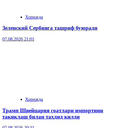
Хорижда
Зеленский Сербияга ташриф буюради
07.08.2026 21:01
Хорижда
Трамп Швейцария соатлари импортини
тақиқлаш билан таҳдид қилди
07.08.2026 20:31