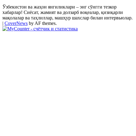
Ўзбекистон ва жаҳон янгиликлари – энг сўнгги тезкор
хабарлар! Сиёсат, жамият ва долзарб воқеалар, қизиқарли
мақолалар ва таҳлиллар, машҳур шахслар билан интервьюлар.
|
CoverNews
by AF themes.