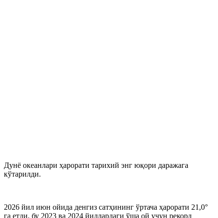
Дунё океанлари ҳарорати тарихий энг юқори даражага
кўтарилди.
2026 йил июн ойида денгиз сатҳининг ўртача ҳарорати 21,0°
га етди, бу 2023 ва 2024 йиллардаги ўша ой учун рекорд