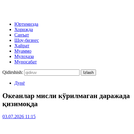
Юртимизда
Хорижда
Санъат
Шоу-бизнес
Ҳайрат
Муаммо
Мулоҳаза
Муносабат
Qidirshish:
Дунё
Океанлар мисли кўрилмаган даражада
қизимоқда
03.07.2026 11:15