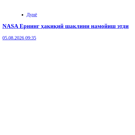
Дунё
NASA Ернинг ҳақиқий шаклини намойиш этди
05.08.2026 09:35