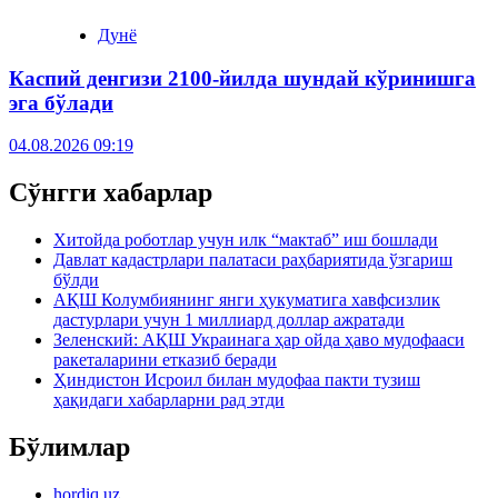
Дунё
Каспий денгизи 2100-йилда шундай кўринишга
эга бўлади
04.08.2026 09:19
Сўнгги хабарлар
Хитойда роботлар учун илк “мактаб” иш бошлади
Давлат кадастрлари палатаси раҳбариятида ўзгариш
бўлди
АҚШ Колумбиянинг янги ҳукуматига хавфсизлик
дастурлари учун 1 миллиард доллар ажратади
Зеленский: АҚШ Украинага ҳар ойда ҳаво мудофааси
ракеталарини етказиб беради
Ҳиндистон Исроил билан мудофаа пакти тузиш
ҳақидаги хабарларни рад этди
Бўлимлар
hordiq.uz