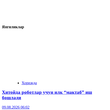
Янгиликлар
Хорижда
Хитойда роботлар учун илк “мактаб” иш
бошлади
09.08.2026 06:02