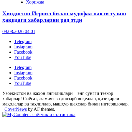
Хорижда
Ҳиндистон Исроил билан мудофаа пакти тузиш
ҳақидаги хабарларни рад этди
09.08.2026 04:01
Telegram
Instagram
Facebook
YouTube
Telegram
Instagram
Facebook
YouTube
Ўзбекистон ва жаҳон янгиликлари – энг сўнгги тезкор
хабарлар! Сиёсат, жамият ва долзарб воқеалар, қизиқарли
мақолалар ва таҳлиллар, машҳур шахслар билан интервьюлар.
|
CoverNews
by AF themes.