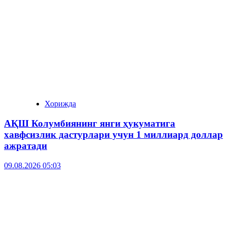
Хорижда
АҚШ Колумбиянинг янги ҳукуматига
хавфсизлик дастурлари учун 1 миллиард доллар
ажратади
09.08.2026 05:03