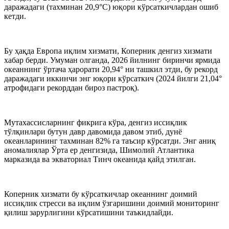
даражадаги (тахминан 20,9°C) юқори кўрсаткичлардан ошиб
кетди.
Бу ҳақда Европа иқлим хизмати, Коперник денгиз хизмати
хабар берди. Умуман олганда, 2026 йилнинг биринчи ярмида
океаннинг ўртача ҳарорати 20,94° ни ташкил этди, бу рекорд
даражадаги иккинчи энг юқори кўрсаткич (2024 йилги 21,04°
атрофидаги рекорддан бироз пастроқ).
Мутахассисларнинг фикрига кўра, денгиз иссиқлик
тўлқинлари бутун давр давомида давом этиб, дунё
океанларининг тахминан 82% га таъсир кўрсатди. Энг аниқ
аномалиялар Ўрта ер денгизида, Шимолий Атлантика
марказида ва экваториал Тинч океанида қайд этилган.
Коперник хизмати бу кўрсаткичлар океаннинг доимий
иссиқлик стресси ва иқлим ўзгаришини доимий мониторинг
қилиш зарурлигини кўрсатишини таъкидлайди.