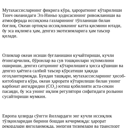
Мутахассисларнинг фикрига кўра, ҳароратнинг кўтарилиши
Тинч океанидаги Эл-Ниньо ҳодисасининг ривожланиши ва
атмосферада иссиқхона газларининг тўпланиши билан
боғлиқ. Океан ортиқча иссиқликнинг катта қисмини ютади,
бу эса иқлимга ҳам, денгиз экотизимларига ҳам таъсир
қилади.
Олимлар океан исиши буғланишни кучайтириши, кучли
ёғингарчилик, бўронлар ва сув тошқинлари эҳтимолини
ошириши, денгиз сатҳининг кўтарилишига ҳисса қўшиши ва
денгиз ҳаётига салбий таъсир кўрсатиши ҳақида
огоҳлантирмоқда. Бундан ташқари, мутахассисларнинг ҳисоб-
китобларига кўра, океан ҳарорати кўтарилиши билан унинг
карбонат ангидридни (CО₂) ютиш қобилияти аста-секин
пасаяди, бу эса унинг иқлим регулятори сифатидаги рольини
сусайтириши мумкин.
Европа ҳозирда сўнгги йиллардаги энг кучли иссиқлик
тўлқинларидан бирини бошдан кечирмоқда: ҳарорат
рекордлари янгиланмоқда, энергия тизимлари ва транспорт