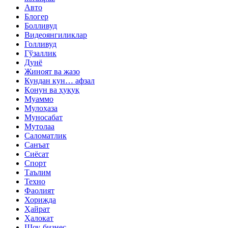
Авто
Блогер
Болливуд
Видеоянгиликлар
Голливуд
Гўзаллик
Дунё
Жиноят ва жазо
Кундан кун… афзал
Қонун ва ҳуқуқ
Муаммо
Мулоҳаза
Муносабат
Мутолаа
Саломатлик
Санъат
Сиёсат
Спорт
Таълим
Техно
Фаолият
Хорижда
Ҳайрат
Ҳалокат
Шоу-бизнес