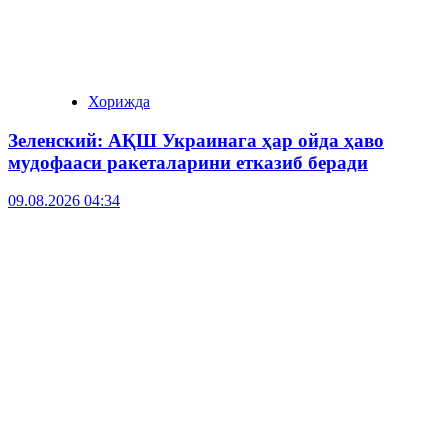
Хорижда
Зеленский: АҚШ Украинага ҳар ойда ҳаво
мудофааси ракеталарини етказиб беради
09.08.2026 04:34