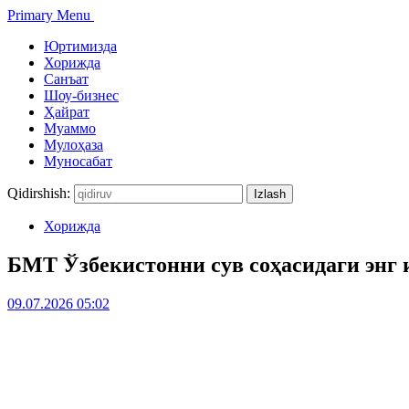
Primary Menu
Юртимизда
Хорижда
Санъат
Шоу-бизнес
Ҳайрат
Муаммо
Мулоҳаза
Муносабат
Qidirshish:
Хорижда
БМТ Ўзбекистонни сув соҳасидаги энг 
09.07.2026 05:02