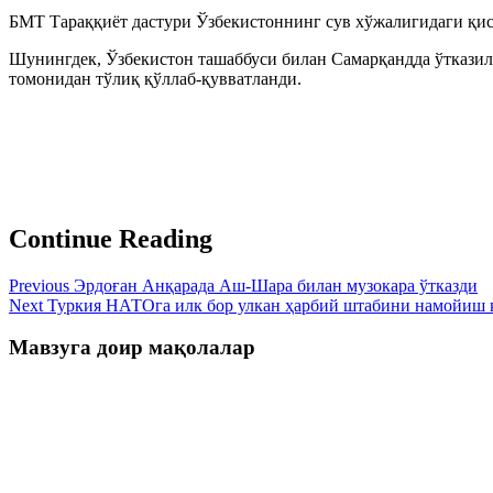
БМТ Тараққиёт дастури Ўзбекистоннинг сув хўжалигидаги қи
Шунингдек, Ўзбекистон ташаббуси билан Самарқандда ўткази
томонидан тўлиқ қўллаб-қувватланди.
Continue Reading
Previous
Эрдоған Анқарада Аш-Шара билан музокара ўтказди
Next
Туркия НАТОга илк бор улкан ҳарбий штабини намойиш 
Мавзуга доир мақолалар