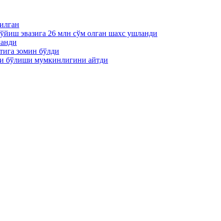
пилган
қўйиш эвазига 26 млн сўм олган шахс ушланди
ланди
тига зомин бўлди
ти бўлиши мумкинлигини айтди