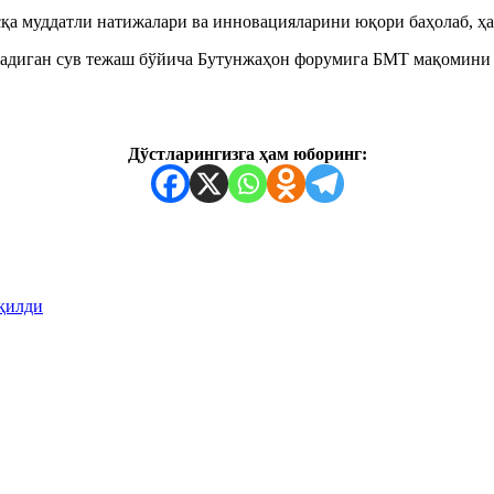
сқа муддатли натижалари ва инновацияларини юқори баҳолаб, 
ладиган сув тежаш бўйича Бутунжаҳон форумига БМТ мақомини
Дўстларингизга ҳам юборинг:
қилди