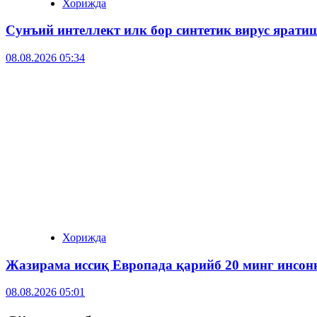
Хорижда
Сунъий интеллект илк бор синтетик вирус ярати
08.08.2026 05:34
Хорижда
Жазирама иссиқ Европада қарийб 20 минг инсонн
08.08.2026 05:01