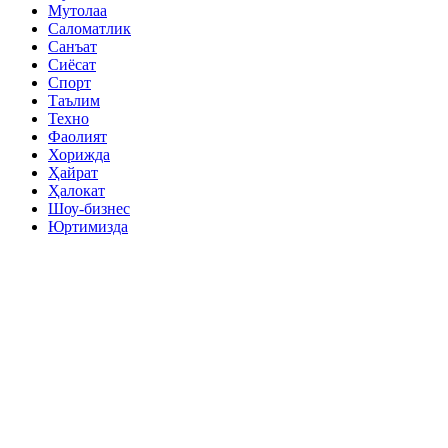
Мутолаа
Саломатлик
Санъат
Сиёсат
Спорт
Таълим
Техно
Фаолият
Хорижда
Ҳайрат
Ҳалокат
Шоу-бизнес
Юртимизда