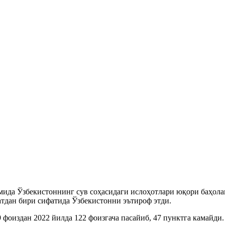
да Ўзбекистоннинг сув соҳасидаги ислоҳотлари юқори баҳолан
атдан бири сифатида Ўзбекистонни эътироф этди.
 фоиздан 2022 йилда 122 фоизгача пасайиб, 47 пунктга камайди.