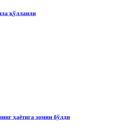
шда қўлланди
инг ҳаётига зомин бўлди