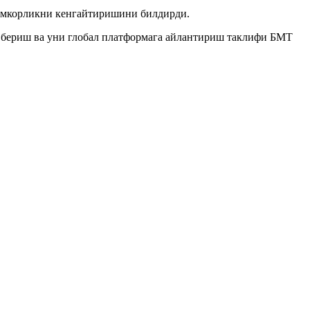
ҳамкорликни кенгайтиришини билдирди.
 бериш ва уни глобал платформага айлантириш таклифи БМТ