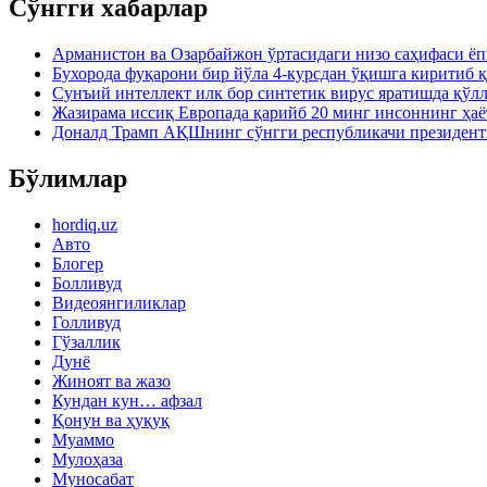
Сўнгги хабарлар
Арманистон ва Озарбайжон ўртасидаги низо саҳифаси ё
Бухорода фуқарони бир йўла 4-курсдан ўқишга киритиб 
Сунъий интеллект илк бор синтетик вирус яратишда қўл
Жазирама иссиқ Европада қарийб 20 минг инсоннинг ҳаё
Доналд Трамп АҚШнинг сўнгги республикачи президен
Бўлимлар
hordiq.uz
Авто
Блогер
Болливуд
Видеоянгиликлар
Голливуд
Гўзаллик
Дунё
Жиноят ва жазо
Кундан кун… афзал
Қонун ва ҳуқуқ
Муаммо
Мулоҳаза
Муносабат