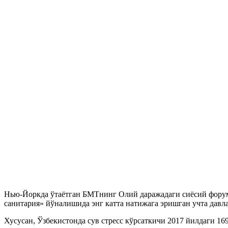
Нью-Йоркда ўтаётган БМТнинг Олий даражадаги сиёсий форуми
санитария» йўналишида энг катта натижага эришган учта давл
Хусусан, Ўзбекистонда сув стресс кўрсаткичи 2017 йилдаги 169