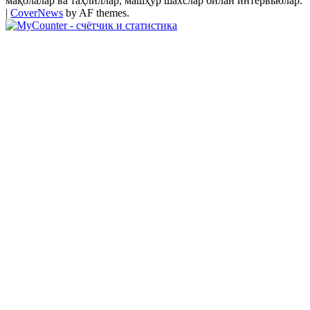
мақолалар ва таҳлиллар, машҳур шахслар билан интервьюлар.
|
CoverNews
by AF themes.