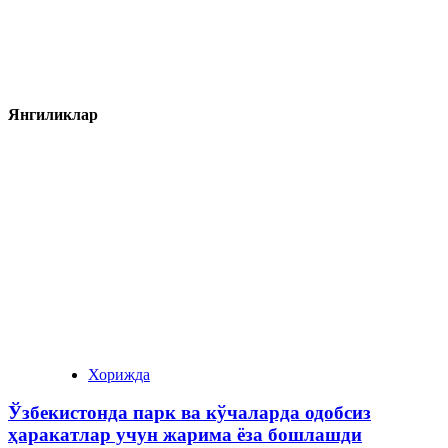
Янгиликлар
Хорижда
Ўзбекистонда парк ва кўчаларда одобсиз
ҳаракатлар учун жарима ёза бошлашди