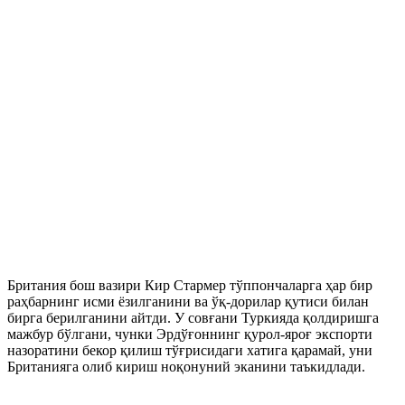
Британия бош вазири Кир Стармер тўппончаларга ҳар бир
раҳбарнинг исми ёзилганини ва ўқ-дорилар қутиси билан
бирга берилганини айтди. У совғани Туркияда қолдиришга
мажбур бўлгани, чунки Эрдўғоннинг қурол-яроғ экспорти
назоратини бекор қилиш тўғрисидаги хатига қарамай, уни
Британияга олиб кириш ноқонуний эканини таъкидлади.