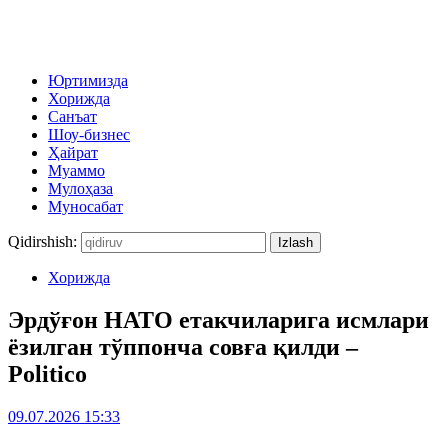
Юртимизда
Хорижда
Санъат
Шоу-бизнес
Ҳайрат
Муаммо
Мулоҳаза
Муносабат
Qidirshish:
Хорижда
Эрдўғон НАТО етакчиларига исмлари
ёзилган тўппонча совға қилди –
Politico
09.07.2026 15:33