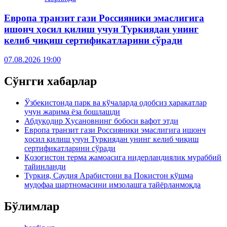
Европа транзит гази Россияники эмаслигига
ишонч ҳосил қилиш учун Туркиядан унинг
келиб чиқиш сертификатларини сўради
07.08.2026 19:00
Сўнгги хабарлар
Ўзбекистонда парк ва кўчаларда одобсиз ҳаракатлар
учун жарима ёза бошлашди
Абдуқодир Ҳусановнинг бобоси вафот этди
Европа транзит гази Россияники эмаслигига ишонч
ҳосил қилиш учун Туркиядан унинг келиб чиқиш
сертификатларини сўради
Қозоғистон терма жамоасига нидерландиялик мураббий
тайинланди
Туркия, Саудия Арабистони ва Покистон қўшма
мудофаа шартномасини имзолашга тайёрланмоқда
Бўлимлар