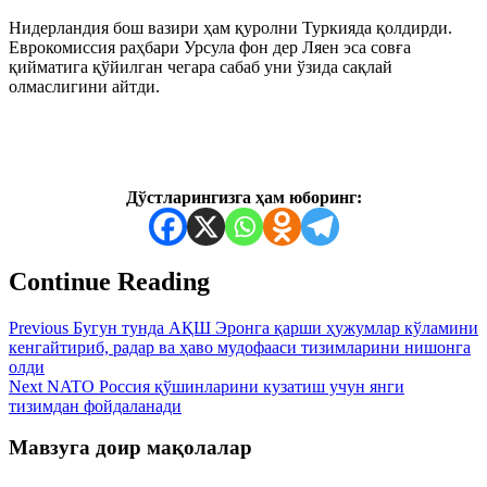
Нидерландия бош вазири ҳам қуролни Туркияда қолдирди.
Еврокомиссия раҳбари Урсула фон дер Ляен эса совға
қийматига қўйилган чегара сабаб уни ўзида сақлай
олмаслигини айтди.
Дўстларингизга ҳам юборинг:
Continue Reading
Previous
Бугун тунда АҚШ Эронга қарши ҳужумлар кўламини
кенгайтириб, радар ва ҳаво мудофааси тизимларини нишонга
олди
Next
NATO Россия қўшинларини кузатиш учун янги
тизимдан фойдаланади
Мавзуга доир мақолалар