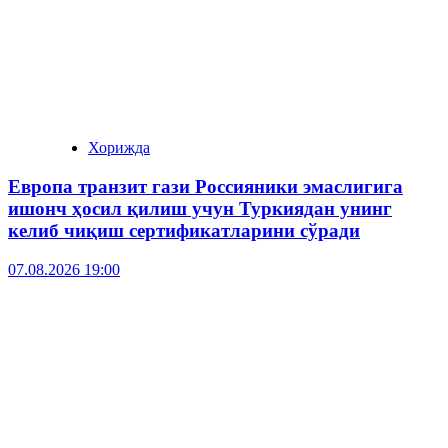
Хорижда
Европа транзит гази Россияники эмаслигига
ишонч ҳосил қилиш учун Туркиядан унинг
келиб чиқиш сертификатларини сўради
07.08.2026 19:00