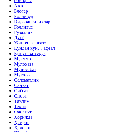
hordiq.uz
Авто
Блогер
Болливуд
Видеоянгиликлар
Голливуд
Гўзаллик
Дунё
Жиноят ва жазо
Кундан кун… афзал
Қонун ва ҳуқуқ
Муаммо
Мулоҳаза
Муносабат
Мутолаа
Саломатлик
Санъат
Сиёсат
Спорт
Таълим
Техно
Фаолият
Хорижда
Ҳайрат
Ҳалокат