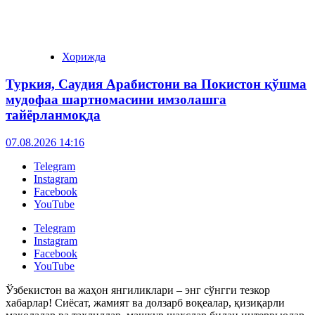
Хорижда
Туркия, Саудия Арабистони ва Покистон қўшма
мудофаа шартномасини имзолашга
тайёрланмоқда
07.08.2026 14:16
Telegram
Instagram
Facebook
YouTube
Telegram
Instagram
Facebook
YouTube
Ўзбекистон ва жаҳон янгиликлари – энг сўнгги тезкор
хабарлар! Сиёсат, жамият ва долзарб воқеалар, қизиқарли