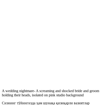
A wedding nightmare- A screaming and shocked bride and groom
holding their heads, isolated on pink studio background
Сизнинг тўйингизда ҳам шунақа қизиқарли вазиятлар