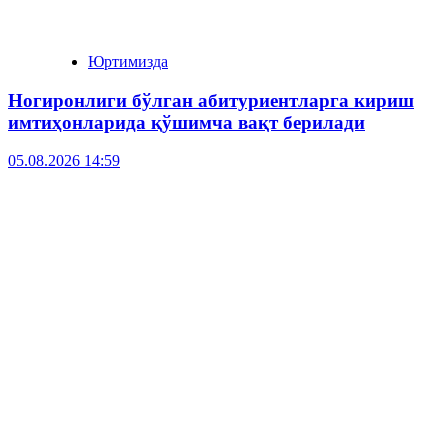
Юртимизда
Ногиронлиги бўлган абитуриентларга кириш
имтиҳонларида қўшимча вақт берилади
05.08.2026 14:59