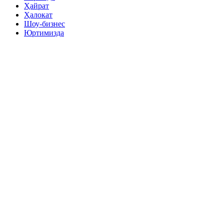
Ҳайрат
Ҳалокат
Шоу-бизнес
Юртимизда