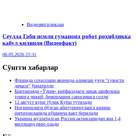
Видеоянгиликлар
Сеулда Габи исмли гуманоид робот роҳибликка
қабул қилинди (Видеофакт)
06.05.2026 21:31
Сўнгги хабарлар
Флорида соҳиллари яқинида олимлар учун “сувости
дачаси” ўрнатилди
Британияда «Ўлим» қиёфасидаги эркак шифохона
томига чиқиб, беморларни саросимага солди
12 август куни тўлиқ Қуёш тутилади
Ногиронлиги бўлган абитуриентларга кириш
имтиҳонларида қўшимча вақт берилади
Украина музлатилган Россия активларидан яна 1,4
миллиард евро олади