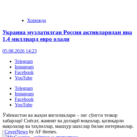
Хорижда
Украина музлатилган Россия активларидан яна
1,4 миллиард евро олади
05.08.2026 14:23
Telegram
Instagram
Facebook
YouTube
Telegram
Instagram
Facebook
YouTube
Ўзбекистон ва жаҳон янгиликлари – энг сўнгги тезкор
хабарлар! Сиёсат, жамият ва долзарб воқеалар, қизиқарли
мақолалар ва таҳлиллар, машҳур шахслар билан интервьюлар.
|
CoverNews
by AF themes.