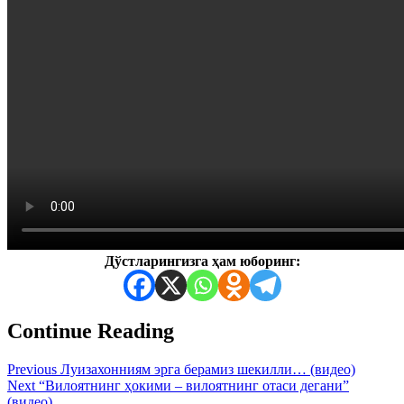
Дўстларингизга ҳам юборинг:
Continue Reading
Previous
Луизахонниям эрга берамиз шекилли… (видео)
Next
“Вилоятнинг ҳокими – вилоятнинг отаси дегани”
(видео)