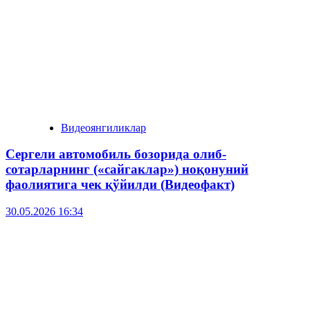
Видеоянгиликлар
Сергели автомобиль бозорида олиб-
сотарларнинг («сайгаклар») ноқонуний
фаолиятига чек қўйилди (Видеофакт)
30.05.2026 16:34