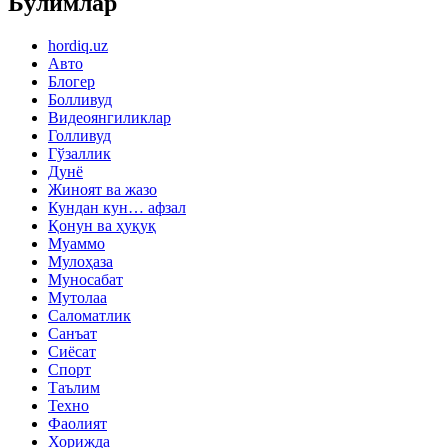
Бўлимлар
hordiq.uz
Авто
Блогер
Болливуд
Видеоянгиликлар
Голливуд
Гўзаллик
Дунё
Жиноят ва жазо
Кундан кун… афзал
Қонун ва ҳуқуқ
Муаммо
Мулоҳаза
Муносабат
Мутолаа
Саломатлик
Санъат
Сиёсат
Спорт
Таълим
Техно
Фаолият
Хорижда