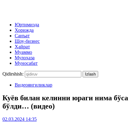
Юртимизда
Хорижда
Санъат
Шоу-бизнес
Ҳайрат
Муаммо
Мулоҳаза
Муносабат
Qidirshish:
Видеоянгиликлар
Куёв билан келинни юраги нима бўса
бўлди… (видео)
02.03.2024 14:35