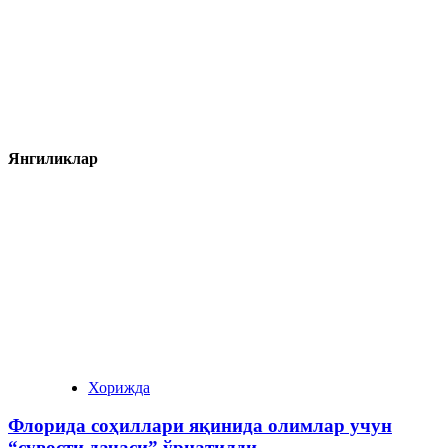
Янгиликлар
Хорижда
Флорида соҳиллари яқинида олимлар учун
“сувости дачаси” ўрнатилди