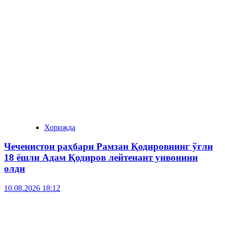
Хорижда
Чеченистон раҳбари Рамзан Қодировнинг ўғли
18 ёшли Адам Қодиров лейтенант унвонини
олди
10.08.2026 18:12