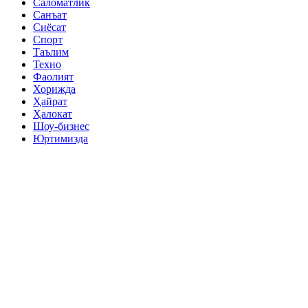
Саломатлик
Санъат
Сиёсат
Спорт
Таълим
Техно
Фаолият
Хорижда
Ҳайрат
Ҳалокат
Шоу-бизнес
Юртимизда