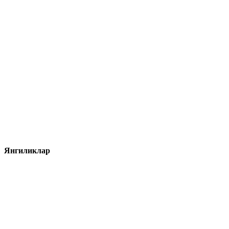
Янгиликлар