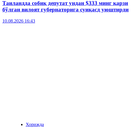
Таиландда собиқ депутат ундан $333 минг қарзи
бўлган вилоят губернаторига суиқасд уюштирди
10.08.2026 16:43
Хорижда