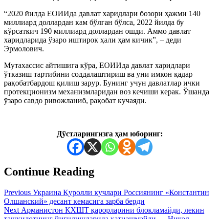
“2020 йилда ЕОИИда давлат харидлари бозори ҳажми 140
миллиард доллардан кам бўлган бўлса, 2022 йилда бу
кўрсаткич 190 миллиард доллардан ошди. Аммо давлат
харидларида ўзаро иштирок ҳали ҳам кичик”, – деди
Эрмолович.
Мутахассис айтишига кўра, ЕОИИда давлат харидлари
ўтказиш тартибини соддалаштириш ва уни имкон қадар
рақобатбардош қилиш зарур. Бунинг учун давлатлар ички
протекционизм механизмларидан воз кечиши керак. Ўшанда
ўзаро савдо ривожланиб, рақобат кучаяди.
Дўстларингизга ҳам юборинг:
Continue Reading
Previous
Украина Қуролли кучлари Россиянинг «Константин
Олшанский» десант кемасига зарба берди
Next
Арманистон КХШТ қарорларини блокламайди, лекин
ташкилотнинг йиғилишларида қатнашмайди — Никол