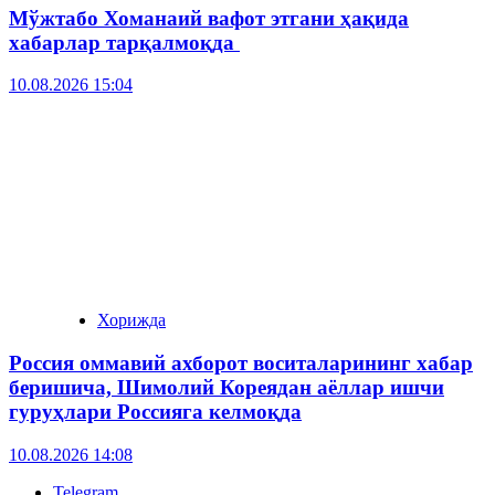
Мўжтабо Хоманаий вафот этгани ҳақида
хабарлар тарқалмоқда
10.08.2026 15:04
Хорижда
Россия оммавий ахборот воситаларининг хабар
беришича, Шимолий Кореядан аёллар ишчи
гуруҳлари Россияга келмоқда
10.08.2026 14:08
Telegram