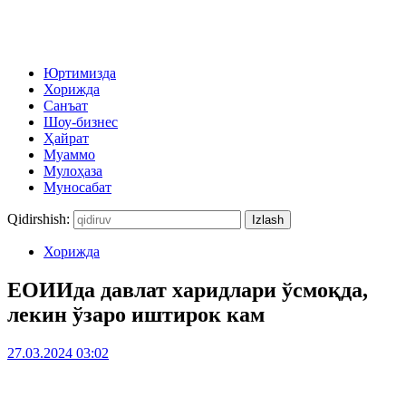
Юртимизда
Хорижда
Санъат
Шоу-бизнес
Ҳайрат
Муаммо
Мулоҳаза
Муносабат
Qidirshish:
Хорижда
ЕОИИда давлат харидлари ўсмоқда,
лекин ўзаро иштирок кам
27.03.2024 03:02