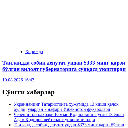
Хорижда
Таиландда собиқ депутат ундан $333 минг қарзи
бўлган вилоят губернаторига суиқасд уюштирди
10.08.2026 16:43
Сўнгги хабарлар
Украинанинг Татаристонга ҳужумида 13 киши ҳалок
бўлди, улардан 7 нафари Ўзбекистон фуқаролари
Чеченистон раҳбари Рамзан Қодировнинг ўғли 18 ёшли
Адам Қодиров лейтенант унвонини олди
Таиландда собиқ депутат ундан $333 минг қарзи бўлган