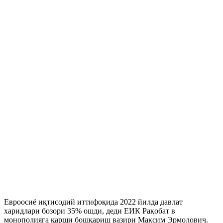
Евроосиё иқтисодий иттифоқида 2022 йилда давлат
харидлари бозори 35% ошди, деди ЕИК Рақобат в
монополияга қарши бошқариш вазири Максим Эрмолович.