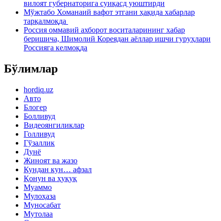
вилоят губернаторига суиқасд уюштирди
Мўжтабо Хоманаий вафот этгани ҳақида хабарлар
тарқалмоқда
Россия оммавий ахборот воситаларининг хабар
беришича, Шимолий Кореядан аёллар ишчи гуруҳлари
Россияга келмоқда
Бўлимлар
hordiq.uz
Авто
Блогер
Болливуд
Видеоянгиликлар
Голливуд
Гўзаллик
Дунё
Жиноят ва жазо
Кундан кун… афзал
Қонун ва ҳуқуқ
Муаммо
Мулоҳаза
Муносабат
Мутолаа