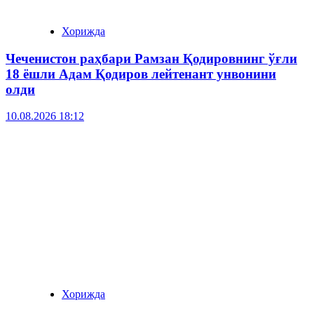
Хорижда
Чеченистон раҳбари Рамзан Қодировнинг ўғли
18 ёшли Адам Қодиров лейтенант унвонини
олди
10.08.2026 18:12
Хорижда