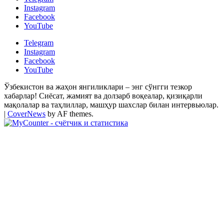
Instagram
Facebook
YouTube
Telegram
Instagram
Facebook
YouTube
Ўзбекистон ва жаҳон янгиликлари – энг сўнгги тезкор
хабарлар! Сиёсат, жамият ва долзарб воқеалар, қизиқарли
мақолалар ва таҳлиллар, машҳур шахслар билан интервьюлар.
|
CoverNews
by AF themes.