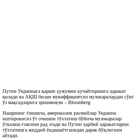
Путин Украинага қарши ҳужумни кучайтиришга ҳаракат
қилади ва АҚШ билан муваффақиятсиз музокаралардан сўнг
ўз мақсадларига эришмоқчи – Bloomberg
Нашрнинг ёзишича, америкалик расмийлар Украина
иштирокисиз ўт очишни тўхтатиш бўйича музокаралар
ўтказиш ғоясини рад этади ва Путин ҳарбий ҳаракатларни
тўхтатишга жиддий ёндашаётганидан дарак йўқлигини
айтади.