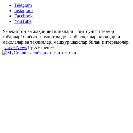
Telegram
Instagram
Facebook
YouTube
Ўзбекистон ва жаҳон янгиликлари – энг сўнгги тезкор
хабарлар! Сиёсат, жамият ва долзарб воқеалар, қизиқарли
мақолалар ва таҳлиллар, машҳур шахслар билан интервьюлар.
|
CoverNews
by AF themes.