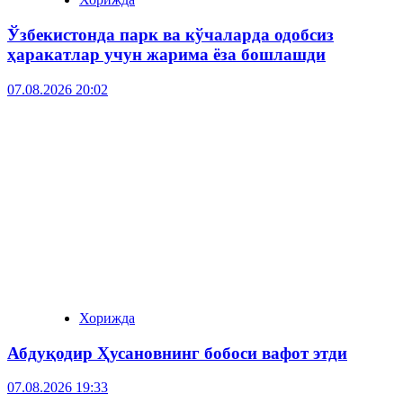
Ўзбекистонда парк ва кўчаларда одобсиз
ҳаракатлар учун жарима ёза бошлашди
07.08.2026 20:02
Хорижда
Абдуқодир Ҳусановнинг бобоси вафот этди
07.08.2026 19:33