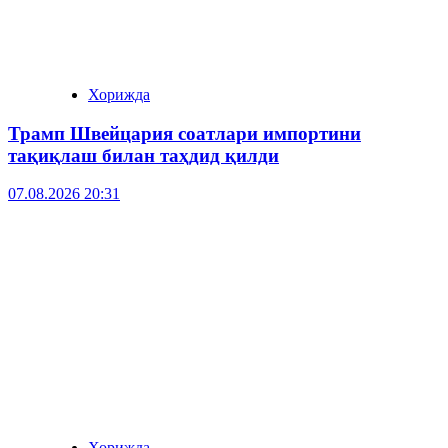
Хорижда
Трамп Швейцария соатлари импортини
тақиқлаш билан таҳдид қилди
07.08.2026 20:31
Хорижда