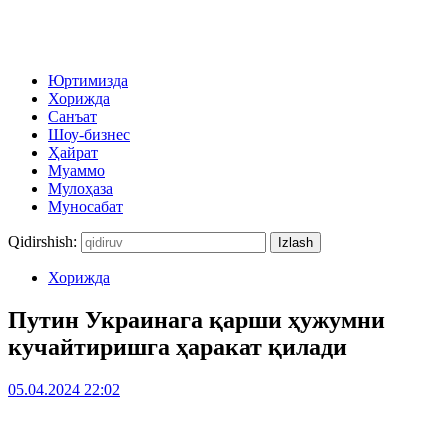
Юртимизда
Хорижда
Санъат
Шоу-бизнес
Ҳайрат
Муаммо
Мулоҳаза
Муносабат
Qidirshish:
Хорижда
Путин Украинага қарши ҳужумни
кучайтиришга ҳаракат қилади
05.04.2024 22:02