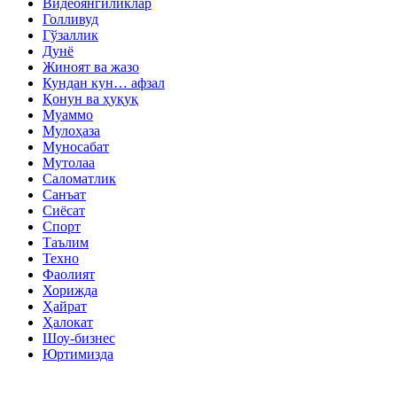
Видеоянгиликлар
Голливуд
Гўзаллик
Дунё
Жиноят ва жазо
Кундан кун… афзал
Қонун ва ҳуқуқ
Муаммо
Мулоҳаза
Муносабат
Мутолаа
Саломатлик
Санъат
Сиёсат
Спорт
Таълим
Техно
Фаолият
Хорижда
Ҳайрат
Ҳалокат
Шоу-бизнес
Юртимизда