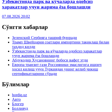
Ўзбекистонда парк ва кўчаларда одобсиз
ҳаракатлар учун жарима ёза бошлашди
07.08.2026 20:02
Сўнгги хабарлар
Зеленский Сербияга ташриф буюради
Трамп Швейцария соатлари импортини тақиқлаш билан
таҳдид қилди
Ўзбекистонда парк ва кўчаларда одобсиз ҳаракатлар
учун жарима ёза бошлашди
Абдуқодир Ҳусановнинг бобоси вафот этди
Европа транзит гази Россияники эмаслигига ишонч
ҳосил қилиш учун Туркиядан унинг келиб чиқиш
сертификатларини сўради
Бўлимлар
hordiq.uz
Авто
Блогер
Болливуд