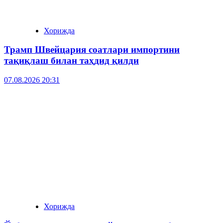
Хорижда
Трамп Швейцария соатлари импортини
тақиқлаш билан таҳдид қилди
07.08.2026 20:31
Хорижда