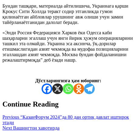
Бундан ташқари, материалда айтилишича, Украинага қарши
Крокус Сити Холлда теракт содир этганликда гумон
қилинаётган айбловлар урушнинг авж олиши учун замин
тайёрланаётганидан далолат беради.
«Энди Россия Федерацияси Харков ёки Одесса каби
шаҳарларни эгаллаш учун янги йирик ҳужум операцияларини
ташкил эта олмайди. Украина эса аксинча, ўқ-дорилар
eтишмаслигидан азият чекмоқда ва мудофаа позицияларини
эгаллашдан азият чекмоқда. Москва бундан фойдаланишни
режалаштирмоқда” деб ёзади нашр.
Дўстларингизга ҳам юборинг:
Continue Reading
Previous
“КазанФорум 2024”да 80 дан ортиқ давлат иштирок
этади
Next
Вашингтон хавотирда