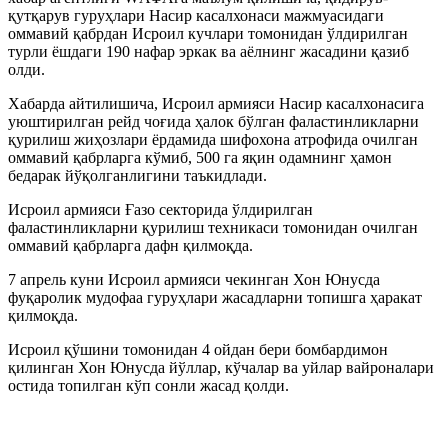
қутқарув гуруҳлари Насир касалхонаси мажмуасидаги
оммавий қабрдан Исроил кучлари томонидан ўлдирилган
турли ёшдаги 190 нафар эркак ва аёлнинг жасадини қазиб
олди.
Хабарда айтилишича, Исроил армияси Насир касалхонасига
уюштирилган рейд чоғида ҳалок бўлган фаластинликларни
қурилиш жиҳозлари ёрдамида шифохона атрофида очилган
оммавий қабрларга кўмиб, 500 га яқин одамнинг ҳамон
бедарак йўқолганлигини таъкидлади.
Исроил армияси Ғазо секторида ўлдирилган
фаластинликларни қурилиш техникаси томонидан очилган
оммавий қабрларга дафн қилмоқда.
7 апрель куни Исроил армияси чекинган Хон Юнусда
фуқаролик мудофаа гуруҳлари жасадларни топишга ҳаракат
қилмоқда.
Исроил қўшини томонидан 4 ойдан бери бомбардимон
қилинган Хон Юнусда йўллар, кўчалар ва уйлар вайроналари
остида топилган кўп сонли жасад қолди.