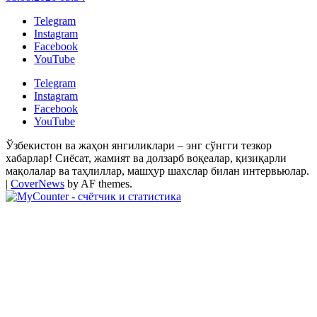
Telegram
Instagram
Facebook
YouTube
Telegram
Instagram
Facebook
YouTube
Ўзбекистон ва жаҳон янгиликлари – энг сўнгги тезкор
хабарлар! Сиёсат, жамият ва долзарб воқеалар, қизиқарли
мақолалар ва таҳлиллар, машҳур шахслар билан интервьюлар.
|
CoverNews
by AF themes.