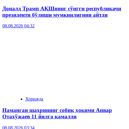
Доналд Трамп АҚШнинг сўнгги республикачи
президенти бўлиши мумкинлигини айтди
08.08.2026 04:32
Хорижда
Наманган шаҳрининг собиқ ҳокими Анвар
Отахўжаев 11 йилга қамалди
08.08.2026 03:34