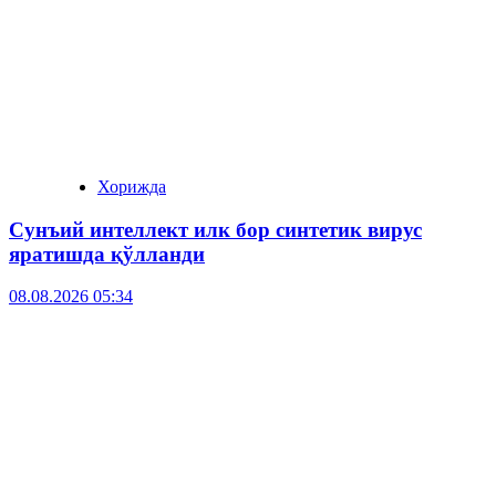
Хорижда
Сунъий интеллект илк бор синтетик вирус
яратишда қўлланди
08.08.2026 05:34