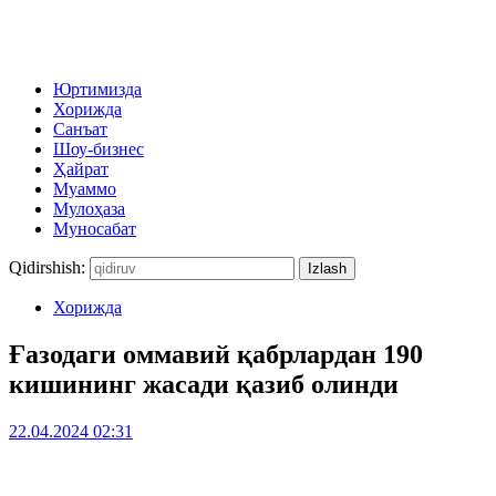
Юртимизда
Хорижда
Санъат
Шоу-бизнес
Ҳайрат
Муаммо
Мулоҳаза
Муносабат
Qidirshish:
Хорижда
Ғазодаги оммавий қабрлардан 190
кишининг жасади қазиб олинди
22.04.2024 02:31