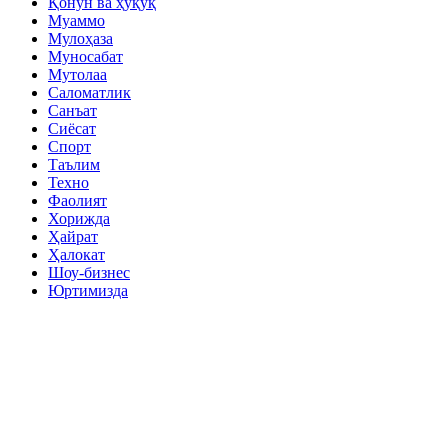
Қонун ва ҳуқуқ
Муаммо
Мулоҳаза
Муносабат
Мутолаа
Саломатлик
Санъат
Сиёсат
Спорт
Таълим
Техно
Фаолият
Хорижда
Ҳайрат
Ҳалокат
Шоу-бизнес
Юртимизда