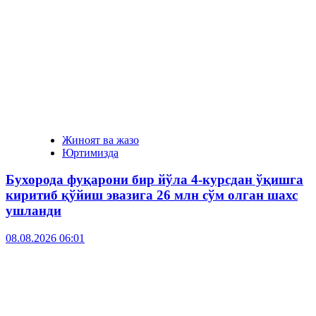
Жиноят ва жазо
Юртимизда
Бухорода фуқарони бир йўла 4-курсдан ўқишга
киритиб қўйиш эвазига 26 млн сўм олган шахс
ушланди
08.08.2026 06:01