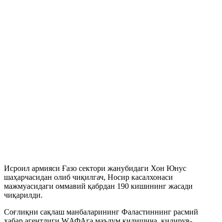
Исроил армияси Ғазо сектори жанубидаги Хон Юнус
шаҳарчасидан олиб чиқилгач, Носир касалхонаси
мажмуасидаги оммавий қабрдан 190 кишининг жасади
чиқарилди.
Соғлиқни сақлаш манбаларининг Фаластиннинг расмий
хабар агентлиги WАФАга маълум қилишича, қидирув-