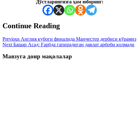
Дўстларингизга ҳам юборинг:
Continue Reading
Previous
Англия кубоги финалида Манчестер дербиси кўрамиз
Next
Башар Асад: Ғарбда гапирадиган давлат арбоби қолмади
Мавзуга доир мақолалар