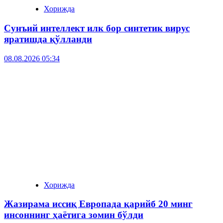
Хорижда
Сунъий интеллект илк бор синтетик вирус
яратишда қўлланди
08.08.2026 05:34
Хорижда
Жазирама иссиқ Европада қарийб 20 минг
инсоннинг ҳаётига зомин бўлди