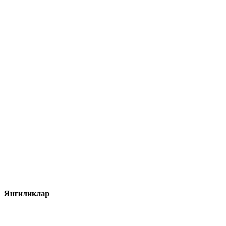
Янгиликлар