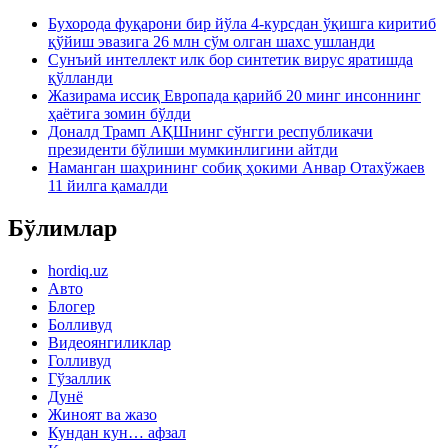
Бухорода фуқарони бир йўла 4-курсдан ўқишга киритиб
қўйиш эвазига 26 млн сўм олган шахс ушланди
Сунъий интеллект илк бор синтетик вирус яратишда
қўлланди
Жазирама иссиқ Европада қарийб 20 минг инсоннинг
ҳаётига зомин бўлди
Доналд Трамп АҚШнинг сўнгги республикачи
президенти бўлиши мумкинлигини айтди
Наманган шаҳрининг собиқ ҳокими Анвар Отахўжаев
11 йилга қамалди
Бўлимлар
hordiq.uz
Авто
Блогер
Болливуд
Видеоянгиликлар
Голливуд
Гўзаллик
Дунё
Жиноят ва жазо
Кундан кун… афзал