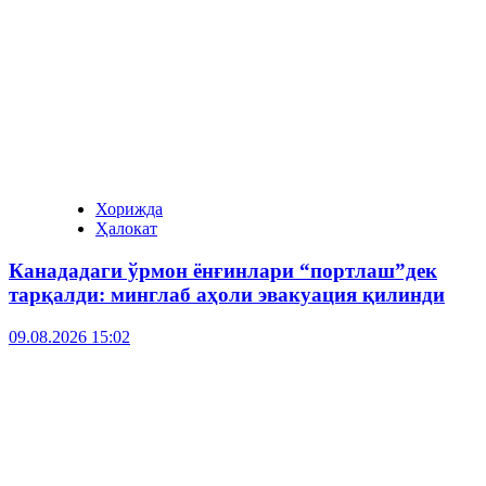
Хорижда
Ҳалокат
Канададаги ўрмон ёнғинлари “портлаш”дек
тарқалди: минглаб аҳоли эвакуация қилинди
09.08.2026 15:02