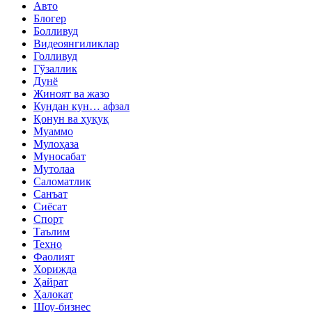
Авто
Блогер
Болливуд
Видеоянгиликлар
Голливуд
Гўзаллик
Дунё
Жиноят ва жазо
Кундан кун… афзал
Қонун ва ҳуқуқ
Муаммо
Мулоҳаза
Муносабат
Мутолаа
Саломатлик
Санъат
Сиёсат
Спорт
Таълим
Техно
Фаолият
Хорижда
Ҳайрат
Ҳалокат
Шоу-бизнес