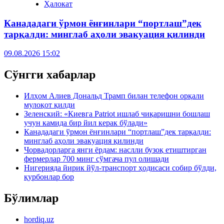
Ҳалокат
Канададаги ўрмон ёнғинлари “портлаш”дек
тарқалди: минглаб аҳоли эвакуация қилинди
09.08.2026 15:02
Сўнгги хабарлар
Илҳом Алиев Дональд Трамп билан телефон орқали
мулоқот қилди
Зеленский: «Киевга Patriot ишлаб чиқаришни бошлаш
учун камида бир йил керак бўлади»
Канададаги ўрмон ёнғинлари “портлаш”дек тарқалди:
минглаб аҳоли эвакуация қилинди
Чорвадорларга янги ёрдам: наслли бузоқ етиштирган
фермерлар 700 минг сўмгача пул олишади
Нигерияда йирик йўл-транспорт ҳодисаси собир бўлди,
қурбонлар бор
Бўлимлар
hordiq.uz