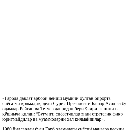
«Ғарбда давлат арбоби дейиш мумкин бўлган бирорта
сиёсатчи қолмади», деди Сурия Президенти Башар Асад ва бу
одамлар Рейган ва Тетчер давридан бери ўчирилганини ва
қўшимча қилди: “Бугунги сиёсатчилар энди стратегик фикр
юритмайдилар ва муаммоларни ҳал қилмайдилар».
1980 йиллардан буён Ғарб оламидаги сиёсий манзара кескин