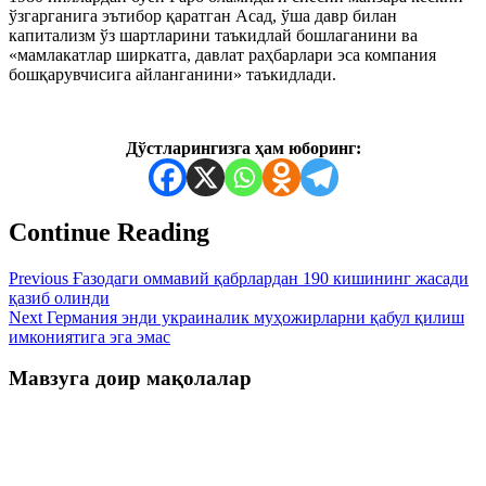
ўзгарганига эътибор қаратган Асад, ўша давр билан
капитализм ўз шартларини таъкидлай бошлаганини ва
«мамлакатлар ширкатга, давлат раҳбарлари эса компания
бошқарувчисига айланганини» таъкидлади.
Дўстларингизга ҳам юборинг:
Continue Reading
Previous
Ғазодаги оммавий қабрлардан 190 кишининг жасади
қазиб олинди
Next
Германия энди украиналик муҳожирларни қабул қилиш
имкониятига эга эмас
Мавзуга доир мақолалар