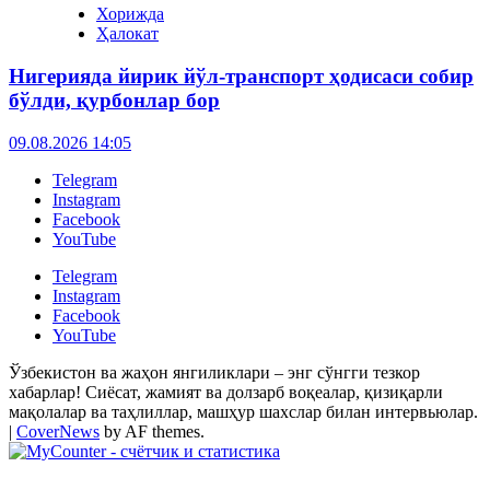
Хорижда
Ҳалокат
Нигерияда йирик йўл-транспорт ҳодисаси собир
бўлди, қурбонлар бор
09.08.2026 14:05
Telegram
Instagram
Facebook
YouTube
Telegram
Instagram
Facebook
YouTube
Ўзбекистон ва жаҳон янгиликлари – энг сўнгги тезкор
хабарлар! Сиёсат, жамият ва долзарб воқеалар, қизиқарли
мақолалар ва таҳлиллар, машҳур шахслар билан интервьюлар.
|
CoverNews
by AF themes.