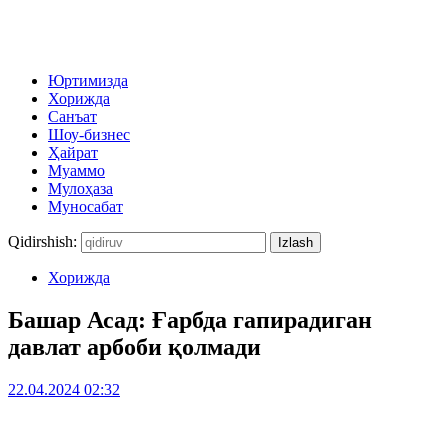
Юртимизда
Хорижда
Санъат
Шоу-бизнес
Ҳайрат
Муаммо
Мулоҳаза
Муносабат
Qidirshish:
Хорижда
Башар Асад: Ғарбда гапирадиган
давлат арбоби қолмади
22.04.2024 02:32