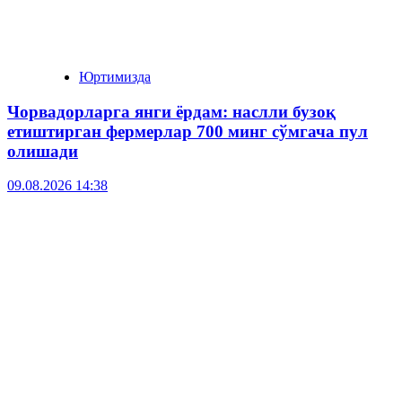
Юртимизда
Чорвадорларга янги ёрдам: наслли бузоқ
етиштирган фермерлар 700 минг сўмгача пул
олишади
09.08.2026 14:38