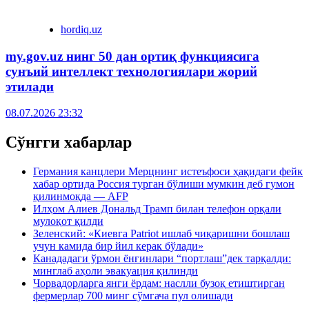
hordiq.uz
my.gov.uz нинг 50 дан ортиқ функциясига
сунъий интеллект технологиялари жорий
этилади
08.07.2026 23:32
Сўнгги хабарлар
Германия канцлери Мерцнинг истеъфоси ҳақидаги фейк
хабар ортида Россия турган бўлиши мумкин деб гумон
қилинмоқда — AFP
Илҳом Алиев Дональд Трамп билан телефон орқали
мулоқот қилди
Зеленский: «Киевга Patriot ишлаб чиқаришни бошлаш
учун камида бир йил керак бўлади»
Канададаги ўрмон ёнғинлари “портлаш”дек тарқалди:
минглаб аҳоли эвакуация қилинди
Чорвадорларга янги ёрдам: наслли бузоқ етиштирган
фермерлар 700 минг сўмгача пул олишади