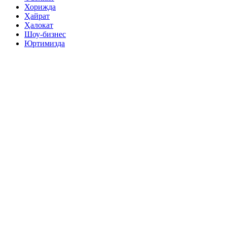
Хорижда
Ҳайрат
Ҳалокат
Шоу-бизнес
Юртимизда