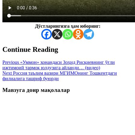
Дўстларингизга ҳам юборинг:
Continue Reading
Previous
«Уммон» хонандаси Зоҳид Рисқиевнинг ўғли
ижтимоий тармоқ юлдузига айланди… (видео)
Next
Россия таълим вазири МГИМОнинг Тошкентдаги
филиалига ташриф буюрди
Мавзуга доир мақолалар