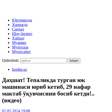
Юртимизда
Хорижда
Санъат
Шоу-бизнес
Ҳайрат
Муаммо
Мулоҳаза
Муносабат
Qidirshish:
hordiq.uz
Даҳшат! Тепаликда турган юк
машинаси юриб кетиб, 29 нафар
мактаб ўқувчисини босиб кетди!..
(видео)
02.05.2024 19:08