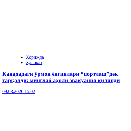
Хорижда
Ҳалокат
Канададаги ўрмон ёнғинлари “портлаш”дек
тарқалди: минглаб аҳоли эвакуация қилинди
09.08.2026 15:02