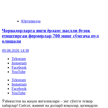
Юртимизда
Чорвадорларга янги ёрдам: наслли бузоқ
етиштирган фермерлар 700 минг сўмгача пул
олишади
09.08.2026 14:38
Telegram
Instagram
Facebook
YouTube
Telegram
Instagram
Facebook
YouTube
Ўзбекистон ва жаҳон янгиликлари – энг сўнгги тезкор
хабарлар! Сиёсат, жамият ва долзарб воқеалар, қизиқарли