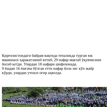
Қирғизистондаги байрам вақтида тепаликда турган юк
машинаси ҳаракатланиб кетиб, 29 нафар мактаб ўқувчисини
босиб кетди. Улардан 18 нафари шифохонада.
9 ёшдан 16 ёшгача бўлган етти нафар бола энг кўп жабр
кўрди, улардан учтаси оғир аҳволда.