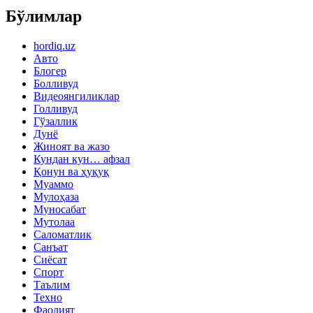
Бўлимлар
hordiq.uz
Авто
Блогер
Болливуд
Видеоянгиликлар
Голливуд
Гўзаллик
Дунё
Жиноят ва жазо
Кундан кун… афзал
Қонун ва ҳуқуқ
Муаммо
Мулоҳаза
Муносабат
Мутолаа
Саломатлик
Санъат
Сиёсат
Спорт
Таълим
Техно
Фаолият