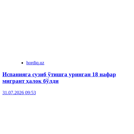
hordiq.uz
Испанияга сузиб ўтишга уринган 18 нафар
мигрант ҳалок бўлди
31.07.2026 09:53