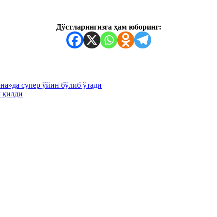
Дўстларингизга ҳам юборинг:
на»да супер ўйин бўлиб ўтади
я қилди