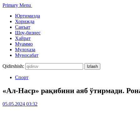
Primary Menu
Юртимизда
Хорижда
Санъат
Шоу-бизнес
Ҳайрат
Муаммо
Мулоҳаза
Муносабат
Qidirshish:
Спорт
«Ал-Наср» рақибини аяб ўтирмади. Рон
05.05.2024 03:32