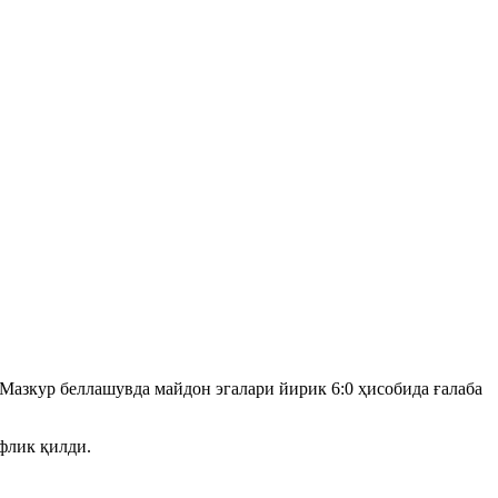
Мазкур беллашувда майдон эгалари йирик 6:0 ҳисобида ғалаба
флик қилди.