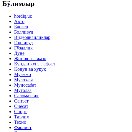
Бўлимлар
hordiq.uz
Авто
Блогер
Болливуд
Видеоянгиликлар
Голливуд
Гўзаллик
Дунё
Жиноят ва жазо
Кундан кун… афзал
Қонун ва ҳуқуқ
Муаммо
Мулоҳаза
Муносабат
Мутолаа
Саломатлик
Санъат
Сиёсат
Спорт
Таълим
Техно
Фаолият