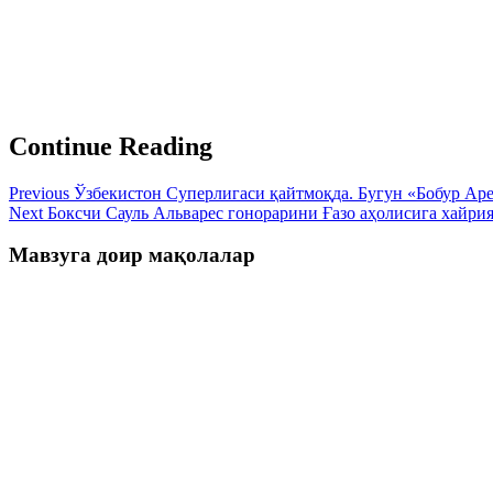
Continue Reading
Previous
Ўзбекистон Суперлигаси қайтмоқда. Бугун «Бобур Аре
Next
Боксчи Сауль Альварес гонорарини Ғазо аҳолисига хайри
Мавзуга доир мақолалар