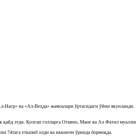
л-Наср» ва «Ал-Веҳда» жамоалари ўртасидаги ўйин якунланди. 
 қайд этди. Қолган голларга Отавио, Мане ва Ал Фатил муалли
ни 74тага етказиб олди ва иккинчи ўринда бормоқда.