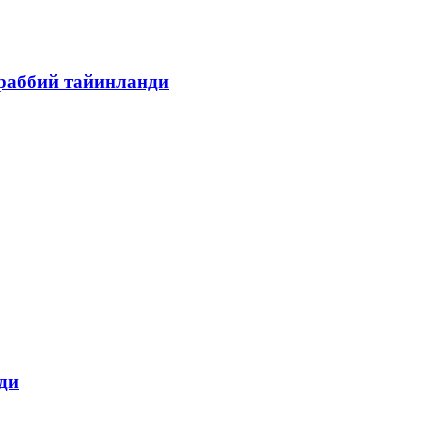
раббий тайинланди
ди