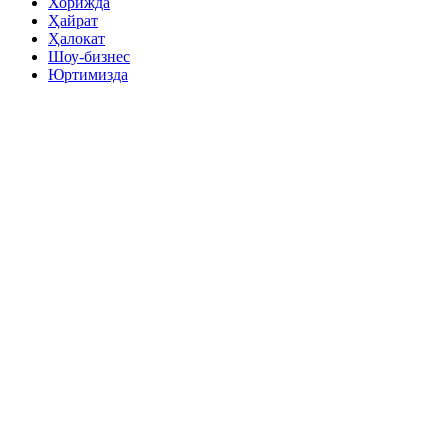
Хорижда
Ҳайрат
Ҳалокат
Шоу-бизнес
Юртимизда