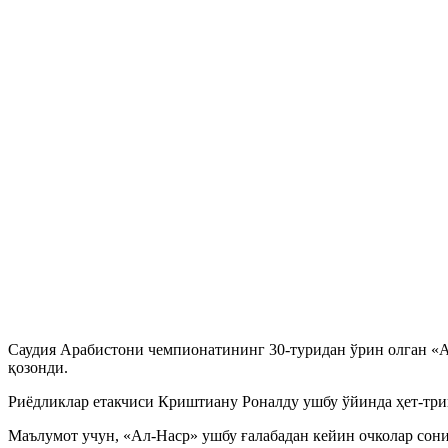
Саудия Арабистони чемпионатининг 30-туридан ўрин олган «А
қозонди.
Риёдликлар етакчиси Криштиану Роналду ушбу ўйинда ҳет-трик
Маълумот учун, «Ал-Наср» ушбу ғалабадан кейин очколар сони