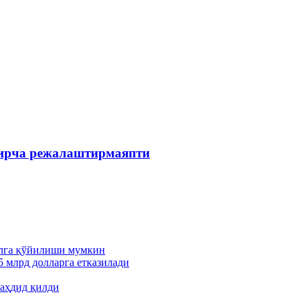
зирча режалаштирмаяпти
ўлга қўйилиши мумкин
5 млрд долларга етказилади
аҳдид қилди