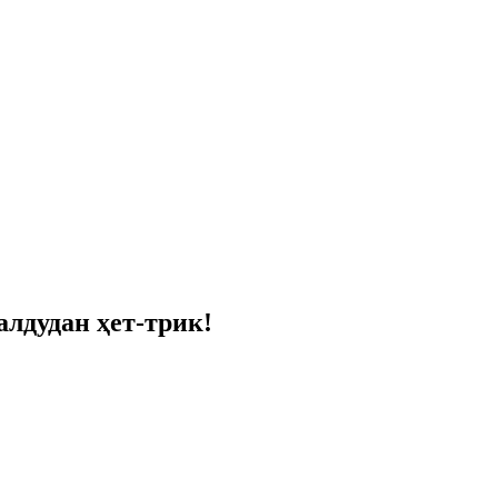
алдудан ҳет-трик!