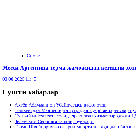
Спорт
Месси Аргентина терма жамоасидан кетишни ҳо
03.08.2026 11:45
Сўнгги хабарлар
Актёр Абду­маннон Убайдуллаев вафот этди
Тошкентдан Манчестерга тўғридан-тўғри авиарейслар й
Сунъий интеллект асосида яратилган хизматлар ҳажми 1,
Зеленский Сербияга ташриф буюради
Трамп Швейцария соатлари импортини тақиқлаш билан т