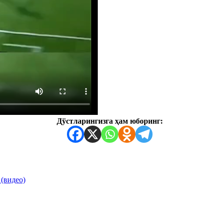
Дўстларингизга ҳам юборинг:
(видео)