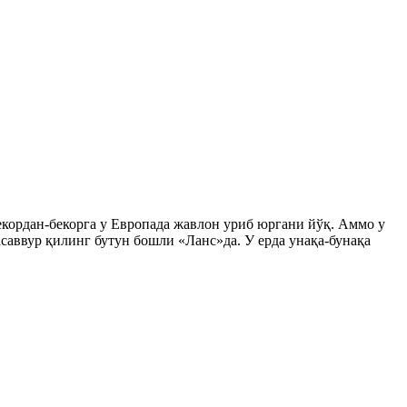
екордан-бекорга у Европада жавлон уриб юргани йўқ. Аммо у
саввур қилинг бутун бошли «Ланс»да. У ерда унақа-бунақа