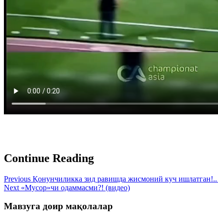
Continue Reading
Previous
Қонунчиликка зид равишда жисмоний куч ишлатган!.. 
Next
«Мусор»чи одаммасми?! (видео)
Мавзуга доир мақолалар