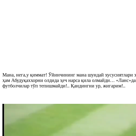
Мана, нега,у қиммат! Ўйинчининг мана шундай хусусиятлари э
ҳам Абудуқаххорни олдида ҳеч нарса қила олмайди… «Ланс»дан
футболчилар тўп тепишмайди!.. Қандингни ур, жигарим!..