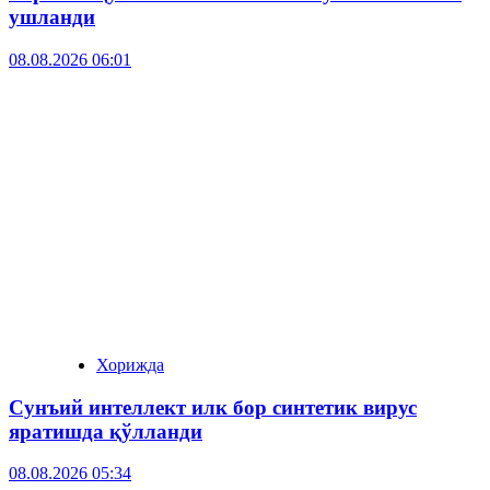
ушланди
08.08.2026 06:01
Хорижда
Сунъий интеллект илк бор синтетик вирус
яратишда қўлланди
08.08.2026 05:34