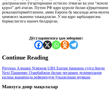
доктринасини ўзгартиришни истисно этмаган ва уни “жонли
қурол” деб атаган. Путин РФ ядро қуроли билан қўрқитишни
режалаштирмаётганини, аммо Европа бу масалада анча-мунча
ҳимоясиз эканини таъкидлаган. У иш ядро зарбаларигача
бормаслигига ишонч билдирган.
Дўстларингизга ҳам юборинг:
Continue Reading
Previous
Алишер Усмонов UBS Europe банкини судга берди
Next
Пашинян: Озарбайжон билан чегарани делимитация
қилиш жараёнида референдум ўтказилиши мумкин
Мавзуга доир мақолалар