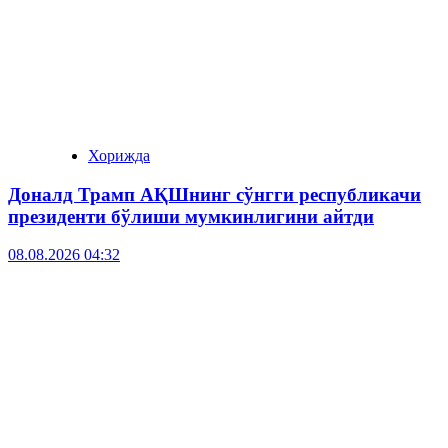
Хорижда
Доналд Трамп АҚШнинг сўнгги республикачи
президенти бўлиши мумкинлигини айтди
08.08.2026 04:32