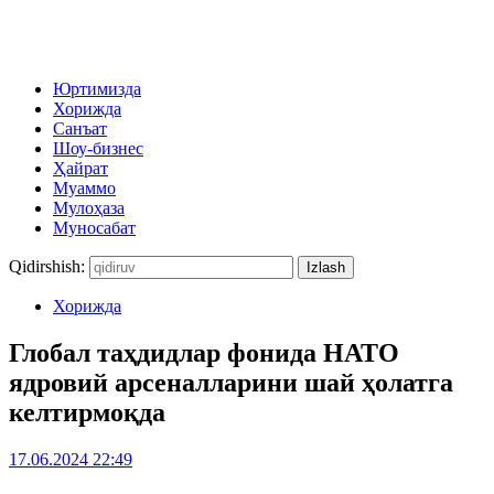
Юртимизда
Хорижда
Санъат
Шоу-бизнес
Ҳайрат
Муаммо
Мулоҳаза
Муносабат
Qidirshish:
Хорижда
Глобал таҳдидлар фонида НАТО
ядровий арсеналларини шай ҳолатга
келтирмоқда
17.06.2024 22:49