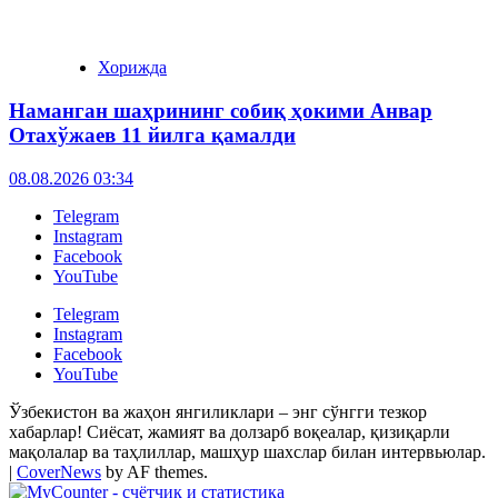
Хорижда
Наманган шаҳрининг собиқ ҳокими Анвар
Отахўжаев 11 йилга қамалди
08.08.2026 03:34
Telegram
Instagram
Facebook
YouTube
Telegram
Instagram
Facebook
YouTube
Ўзбекистон ва жаҳон янгиликлари – энг сўнгги тезкор
хабарлар! Сиёсат, жамият ва долзарб воқеалар, қизиқарли
мақолалар ва таҳлиллар, машҳур шахслар билан интервьюлар.
|
CoverNews
by AF themes.