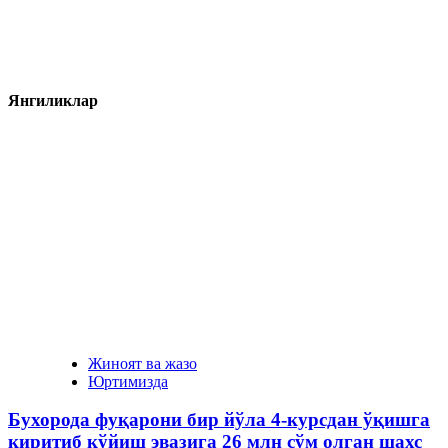
Янгиликлар
Жиноят ва жазо
Юртимизда
Бухорода фуқарони бир йўла 4-курсдан ўқишга
киритиб қўйиш эвазига 26 млн сўм олган шахс