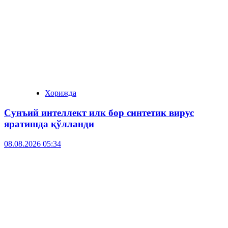
Хорижда
Сунъий интеллект илк бор синтетик вирус
яратишда қўлланди
08.08.2026 05:34