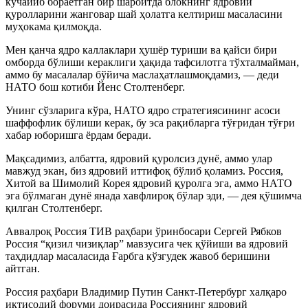
кучайиб бораётган бир шароитда блокнинг ядровий
қуролларини жанговар шай ҳолатга келтириш масаласини
муҳокама қилмоқда.
Мен қанча ядро каллаклари ҳушёр туриши ва қайси бири
омборда бўлиши кераклиги ҳақида тафсилотга тўхталмайман,
аммо бу масалалар бўйича маслаҳатлашмоқдамиз, — деди
НАТО бош котиби Йенс Столтенберг.
Унинг сўзларига кўра, НАТО ядро стратегиясининг асоси
шаффофлик бўлиши керак, бу эса рақибларга тўғридан тўғри
хабар юборишга ёрдам беради.
Мақсадимиз, албатта, ядровий қуролсиз дунё, аммо улар
мавжуд экан, биз ядровий иттифоқ бўлиб қоламиз. Россия,
Хитой ва Шимолий Корея ядровий қуролга эга, аммо НАТО
эга бўлмаган дунё янада хавфлироқ бўлар эди, — дея қўшимча
қилган Столтенберг.
Аввалроқ Россия ТИВ раҳбари ўринбосари Сергей Рябков
Россия “қизил чизиқлар” мавзусига чек қўйиши ва ядровий
таҳдидлар масаласида Ғарбга кўзгудек жавоб беришини
айтган.
Россия раҳбари Владимир Путин Санкт-Петербург халқаро
иқтисодий форуми доирасида Россиянинг ядровий