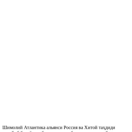
Шимолий Атлантика альянси Россия ва Хитой таҳдиди