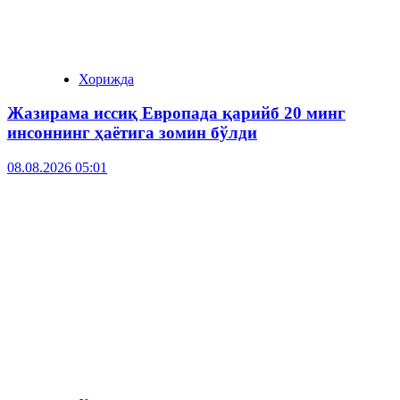
Хорижда
Жазирама иссиқ Европада қарийб 20 минг
инсоннинг ҳаётига зомин бўлди
08.08.2026 05:01