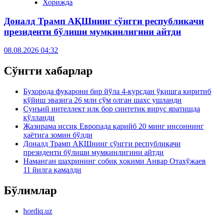
Хорижда
Доналд Трамп АҚШнинг сўнгги республикачи
президенти бўлиши мумкинлигини айтди
08.08.2026 04:32
Сўнгги хабарлар
Бухорода фуқарони бир йўла 4-курсдан ўқишга киритиб
қўйиш эвазига 26 млн сўм олган шахс ушланди
Сунъий интеллект илк бор синтетик вирус яратишда
қўлланди
Жазирама иссиқ Европада қарийб 20 минг инсоннинг
ҳаётига зомин бўлди
Доналд Трамп АҚШнинг сўнгги республикачи
президенти бўлиши мумкинлигини айтди
Наманган шаҳрининг собиқ ҳокими Анвар Отахўжаев
11 йилга қамалди
Бўлимлар
hordiq.uz