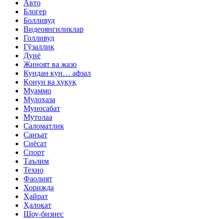
Авто
Блогер
Болливуд
Видеоянгиликлар
Голливуд
Гўзаллик
Дунё
Жиноят ва жазо
Кундан кун… афзал
Қонун ва ҳуқуқ
Муаммо
Мулоҳаза
Муносабат
Мутолаа
Саломатлик
Санъат
Сиёсат
Спорт
Таълим
Техно
Фаолият
Хорижда
Ҳайрат
Ҳалокат
Шоу-бизнес