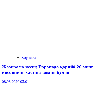
Хорижда
Жазирама иссиқ Европада қарийб 20 минг
инсоннинг ҳаётига зомин бўлди
08.08.2026 05:01