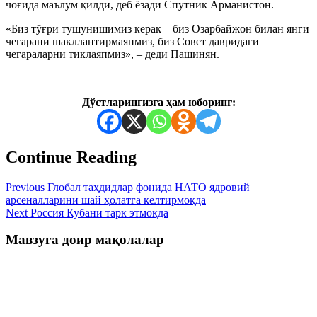
чоғида маълум қилди, деб ёзади Спутник Арманистон.
«Биз тўғри тушунишимиз керак – биз Озарбайжон билан янги
чегарани шакллантирмаяпмиз, биз Совет давридаги
чегараларни тиклаяпмиз», – деди Пашинян.
Дўстларингизга ҳам юборинг:
Continue Reading
Previous
Глобал таҳдидлар фонида НАТО ядровий
арсеналларини шай ҳолатга келтирмоқда
Next
Россия Кубани тарк этмоқда
Мавзуга доир мақолалар