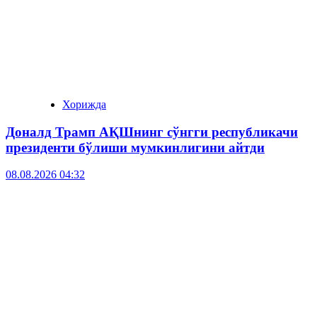
Хорижда
Доналд Трамп АҚШнинг сўнгги республикачи
президенти бўлиши мумкинлигини айтди
08.08.2026 04:32