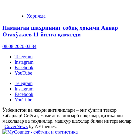
Хорижда
Наманган шаҳрининг собиқ ҳокими Анвар
Отахўжаев 11 йилга қамалди
08.08.2026 03:34
Telegram
Instagram
Facebook
YouTube
Telegram
Instagram
Facebook
YouTube
Ўзбекистон ва жаҳон янгиликлари – энг сўнгги тезкор
хабарлар! Сиёсат, жамият ва долзарб воқеалар, қизиқарли
мақолалар ва таҳлиллар, машҳур шахслар билан интервьюлар.
|
CoverNews
by AF themes.