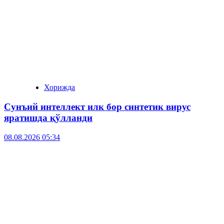
Хорижда
Сунъий интеллект илк бор синтетик вирус
яратишда қўлланди
08.08.2026 05:34