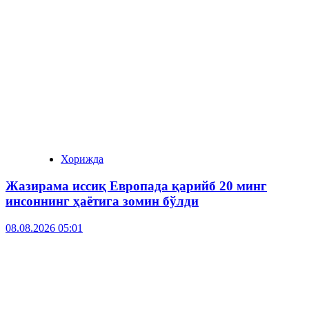
Хорижда
Жазирама иссиқ Европада қарийб 20 минг
инсоннинг ҳаётига зомин бўлди
08.08.2026 05:01