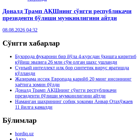
Доналд Трамп АҚШнинг сўнгги республикачи
президенти бўлиши мумкинлигини айтди
08.08.2026 04:32
Сўнгги хабарлар
Бухорода фуқарони бир йўла 4-курсдан ўқишга киритиб
қўйиш эвазига 26 млн сўм олган шахс ушланди
Сунъий интеллект илк бор синтетик вирус яратишда
қўлланди
Жазирама иссиқ Европада қарийб 20 минг инсоннинг
ҳаётига зомин бўлди
Доналд Трамп АҚШнинг сўнгги республикачи
президенти бўлиши мумкинлигини айтди
Наманган шаҳрининг собиқ ҳокими Анвар Отахўжаев
11 йилга қамалди
Бўлимлар
hordiq.uz
Авто