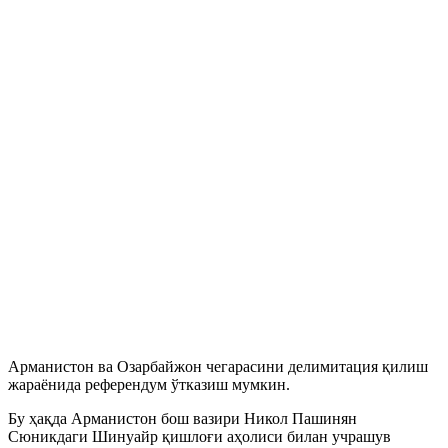
Арманистон ва Озарбайжон чегарасини делимитация қилиш
жараёнида референдум ўтказиш мумкин.
Бу ҳақда Арманистон бош вазири Никол Пашинян
Сюникдаги Шинуайр қишлоғи аҳолиси билан учрашув