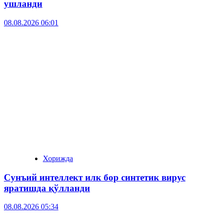
ушланди
08.08.2026 06:01
Хорижда
Сунъий интеллект илк бор синтетик вирус
яратишда қўлланди
08.08.2026 05:34