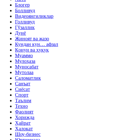
Блогер
Болливуд
Видеоянгиликлар
Голливуд
Гўзаллик
Дунё
Жиноят ва жазо
Кундан кун… афзал
Қонун ва ҳуқуқ
Муаммо
Мулоҳаза
Муносабат
Мутолаа
Саломатлик
Санъат
Сиёсат
Спорт
Таълим
Техно
Фаолият
Хорижда
Ҳайрат
Ҳалокат
Шоу-бизнес
Юртимизда