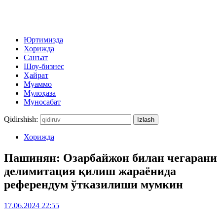
Юртимизда
Хорижда
Санъат
Шоу-бизнес
Ҳайрат
Муаммо
Мулоҳаза
Муносабат
Qidirshish:
Хорижда
Пашинян: Озарбайжон билан чегарани
делимитация қилиш жараёнида
референдум ўтказилиши мумкин
17.06.2024 22:55