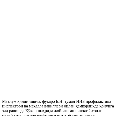
Маълум қилинишича, фуқаро Б.Н. туман ИИБ профилактика
инспектори ва маҳалла вакиллари билан ҳамкорликда қонунга
зид равишда Қўқон шаҳрида жойлашган вилоят 2-сонли
руҳий касалликлар шифохонасига жойлаштирилган.