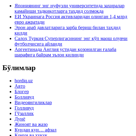
Япониянинг энг нуфузли университетида захиралар
камайиши тадқиқотларга таҳдид солмоқда
ЕИ Украинага Россия активларидан олинган 1,4 млрд
евро ажратади
Эрон араб давлатларига зарба бериш билан таҳдид
қилди
Салоҳ Туркия Суперлигасининг энг кўп маош олувчи
футболчисига айланди
Аргентинада Англия устидан қозонилган ғалаба
шарафига байрам эълон қилинди
Бўлимлар
hordiq.uz
Авто
Блогер
Болливуд
Видеоянгиликлар
Голливуд
Гўзаллик
Дунё
Жиноят ва жазо
Кундан кун… афзал
Қонун ва ҳуқуқ