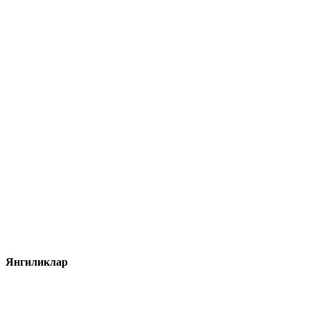
Янгиликлар