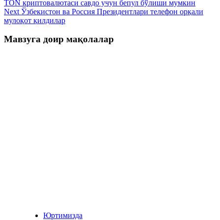
TON криптовалютаси савдо учун бепул бўлиши мумкин
Next
Ўзбекистон ва Россия Президентлари телефон орқали
мулоқот қилдилар
Мавзуга доир мақолалар
Юртимизда