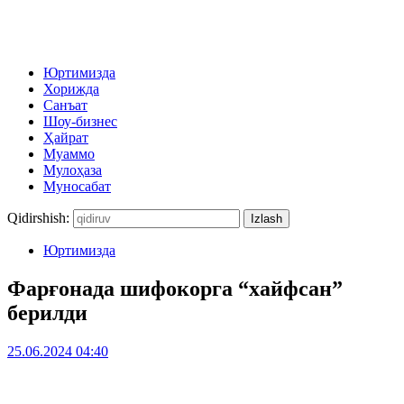
Юртимизда
Хорижда
Санъат
Шоу-бизнес
Ҳайрат
Муаммо
Мулоҳаза
Муносабат
Qidirshish:
Юртимизда
Фарғонада шифокорга “хайфсан”
берилди
25.06.2024 04:40