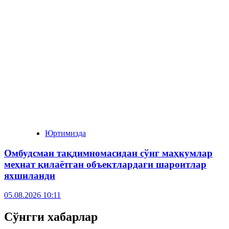
Юртимизда
Омбудсман тақдимномасидан сўнг маҳкумлар
меҳнат қилаётган объектлардаги шароитлар
яхшиланди
05.08.2026 10:11
Сўнгги хабарлар