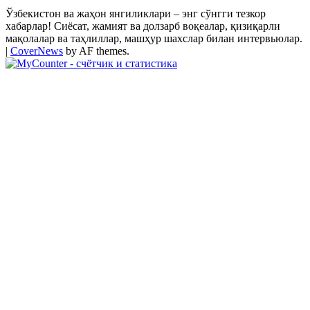
Ўзбекистон ва жаҳон янгиликлари – энг сўнгги тезкор
хабарлар! Сиёсат, жамият ва долзарб воқеалар, қизиқарли
мақолалар ва таҳлиллар, машҳур шахслар билан интервьюлар.
|
CoverNews
by AF themes.