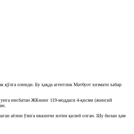
 қўлга олинди. Бу ҳақда агентлик Матбуот хизмати хабар
б, унга нисбатан ЖКнинг 119-моддаси 4-қисми (жинсий
ан.
маган аёлни ўзига иккинчи хотин қилиб олган. Шу билан ҳам