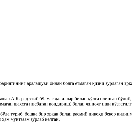
риятининг аралашуви билан бояга етмаган қизни зўрлаган эркак
 яшар А.К. рад этиб бўлмас далиллар билан қўлга олинган бўли
лмаган шахсга нисбатан қондириш) билан жиноят иши қўзғатилг
 бўла туриб, бошқа бир эркак билан расмий никоҳи бекор қилин
 ҳам мунтазам зўрлаб келган.