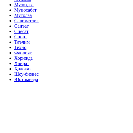
Мулоҳаза
Муносабат
Мутолаа
Саломатлик
Санъат
Сиёсат
Спорт
Таълим
Техно
Фаолият
Хорижда
Ҳайрат
Ҳалокат
Шоу-бизнес
Юртимизда