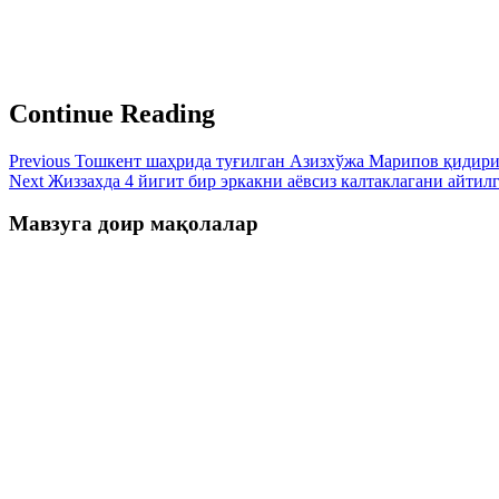
Continue Reading
Previous
Тошкент шаҳрида туғилган Азизхўжа Марипов қидир
Next
Жиззахда 4 йигит бир эркакни аёвсиз калтаклагани айтилг
Мавзуга доир мақолалар