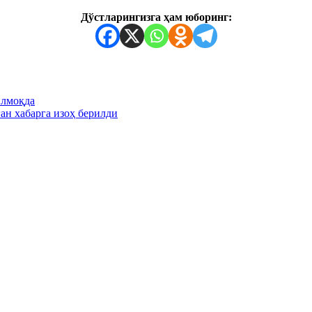
Дўстларингизга ҳам юборинг:
илмоқда
ан хабарга изоҳ берилди