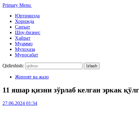
Primary Menu
Юртимизда
Хорижда
Санъат
Шоу-бизнес
Ҳайрат
Муаммо
Мулоҳаза
Муносабат
Qidirshish:
Жиноят ва жазо
11 яшар қизни зўрлаб келган эркак қўл
27.06.2024 01:34