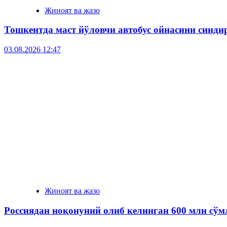
Жиноят ва жазо
Тошкентда маст йўловчи автобус ойнасини синди
03.08.2026 12:47
Жиноят ва жазо
Россиядан ноқонуний олиб келинган 600 млн сўм