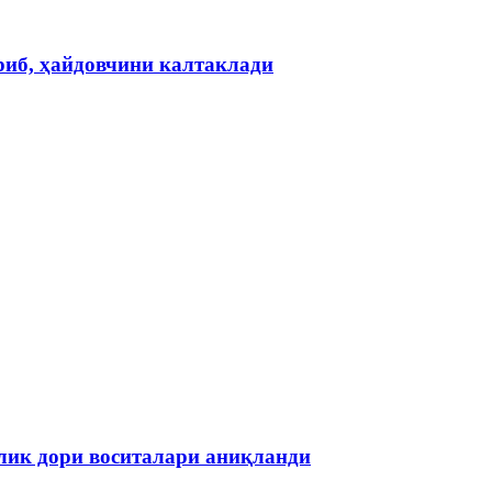
риб, ҳайдовчини калтаклади
лик дори воситалари аниқланди