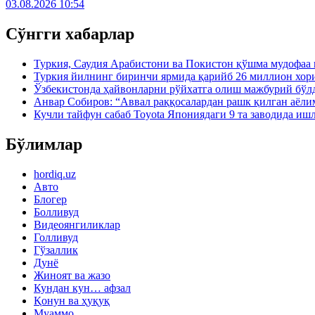
03.08.2026 10:54
Сўнгги хабарлар
Туркия, Саудия Арабистони ва Покистон қўшма мудофаа
Туркия йилнинг биринчи ярмида қарийб 26 миллион хор
Ўзбекистонда ҳайвонларни рўйхатга олиш мажбурий бўлд
Анвар Собиров: “Аввал раққосалардан рашк қилган аёли
Кучли тайфун сабаб Toyota Япониядаги 9 та заводида иш
Бўлимлар
hordiq.uz
Авто
Блогер
Болливуд
Видеоянгиликлар
Голливуд
Гўзаллик
Дунё
Жиноят ва жазо
Кундан кун… афзал
Қонун ва ҳуқуқ
Муаммо