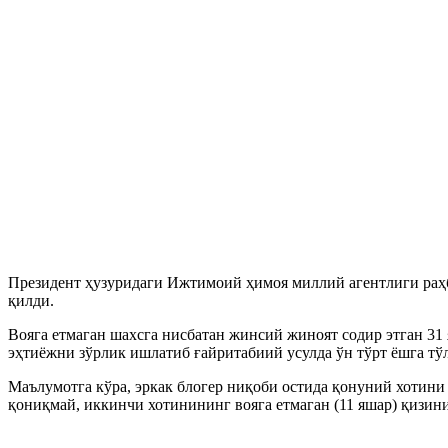
Президент ҳузуридаги Ижтимоий ҳимоя миллий агентлиги раҳба
қилди.
Вояга етмаган шахсга нисбатан жинсий жиноят содир этган 31
эҳтиёжни зўрлик ишлатиб ғайритабиий усулда ўн тўрт ёшга тў
Маълумотга кўра, эркак блогер ниқоби остида қонуний хотини
қониқмай, иккинчи хотинининг вояга етмаган (11 яшар) қизини