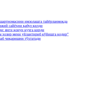
 шартномасини имзолашга тайёрланмоқда
ижий сайёҳни қабул қилди
и: янги қонун кучга кирди
м ҳозир мени уйлантириб қўйишга қодир”
лаб чиқаришни тўхтатади