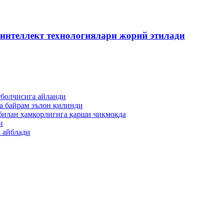
 интеллект технологиялари жорий этилади
тболчисига айланди
а байрам эълон қилинди
билан ҳамкорлигига қарши чиқмоқда
и
 айблади