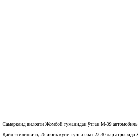
Самарқанд вилояти Жомбой туманидан ўтган М-39 автомобиль й
Қайд этилишича, 26 июнь куни тунги соат 22:30 лар атрофи