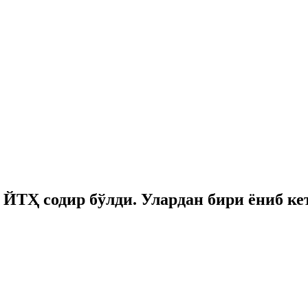
ЙТҲ содир бўлди. Улардан бири ёниб ке