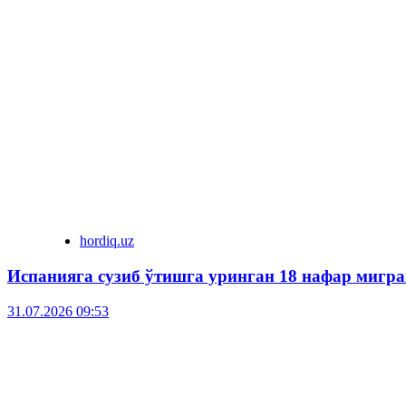
hordiq.uz
Испанияга сузиб ўтишга уринган 18 нафар мигра
31.07.2026 09:53