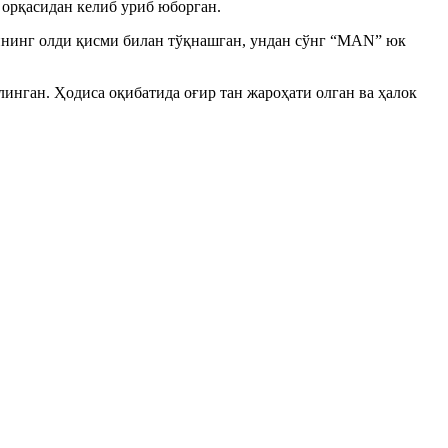
 орқасидан келиб уриб юборган.
сининг олди қисми билан тўқнашган, ундан сўнг “MAN” юк
инган. Ҳодиса оқибатида оғир тан жароҳати олган ва ҳалок