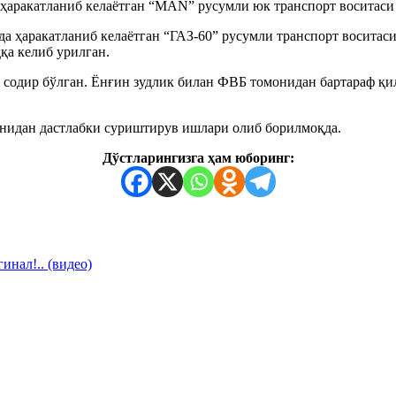
 ҳаракатланиб келаётган “MAN” русумли юк транспорт воситаси
а ҳаракатланиб келаётган “ГАЗ-60” русумли транспорт восита
қа келиб урилган.
содир бўлган. Ёнғин зудлик билан ФВБ томонидан бартараф қил
идан дастлабки суриштирув ишлари олиб борилмоқда.
Дўстларингизга ҳам юборинг:
нал!.. (видео)