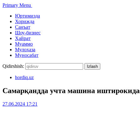
Primary Menu
Юртимизда
Хорижда
Санъат
Шоу-бизнес
Ҳайрат
Муаммо
Мулоҳаза
Муносабат
Qidirshish:
hordiq.uz
Самарқандда учта машина иштирокида 
27.06.2024 17:21