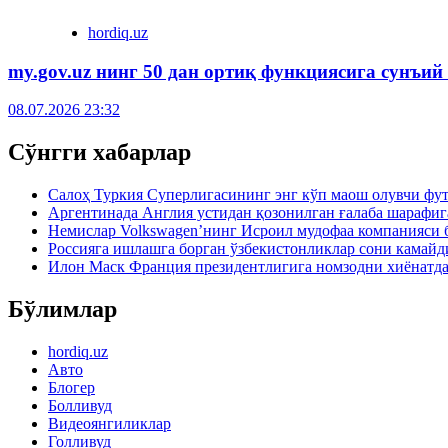
hordiq.uz
my.gov.uz нинг 50 дан ортиқ функциясига сунъий
08.07.2026 23:32
Сўнгги хабарлар
Салоҳ Туркия Суперлигасининг энг кўп маош олувчи фу
Аргентинада Англия устидан қозонилган ғалаба шарафиг
Немислар Volkswagen’нинг Исроил мудофаа компанияси 
Россияга ишлашга борган ўзбекистонликлар сони камайд
Илон Маск Франция президентлигига номзодни хиёнатда
Бўлимлар
hordiq.uz
Авто
Блогер
Болливуд
Видеоянгиликлар
Голливуд