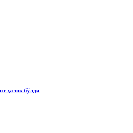
нт ҳалок бўлди