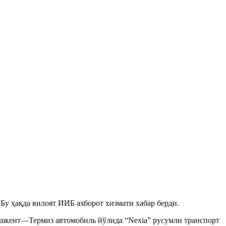
у ҳақда вилоят ИИБ ахборот хизмати хабар берди.
шкент—Термиз автомобиль йўлида “Nexia” русумли транспорт