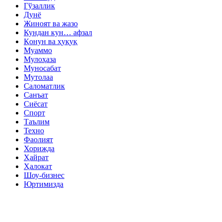
Гўзаллик
Дунё
Жиноят ва жазо
Кундан кун… афзал
Қонун ва ҳуқуқ
Муаммо
Мулоҳаза
Муносабат
Мутолаа
Саломатлик
Санъат
Сиёсат
Спорт
Таълим
Техно
Фаолият
Хорижда
Ҳайрат
Ҳалокат
Шоу-бизнес
Юртимизда