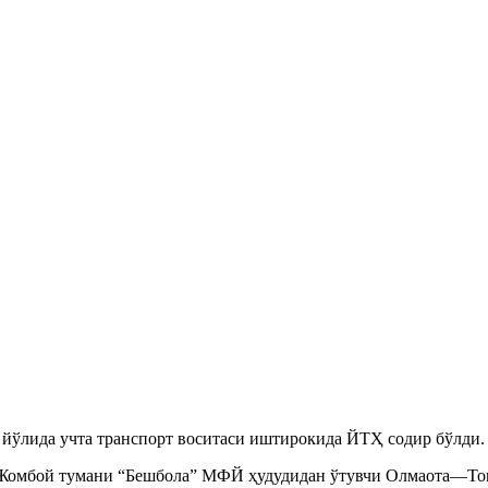
ўлида учта транспорт воситаси иштирокида ЙТҲ содир бўлди. Б
да Жомбой тумани “Бешбола” МФЙ ҳудудидан ўтувчи Олмаота—То