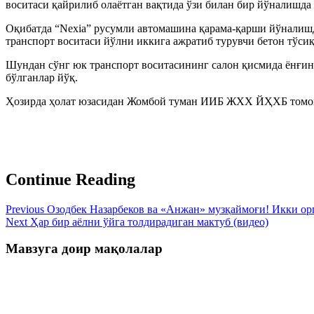
воситаси қайрилиб олаётган вақтида ўзи билан бир йўналишда
Оқибатда “Nexia” русумли автомашина қарама-қарши йўналишд
транспорт воситаси йўлни иккига ажратиб турувчи бетон тўсиқ
Шундан сўнг юк транспорт воситасининг салон қисмида ёнғин 
бўлганлар йўқ.
Ҳозирда ҳолат юзасидан Жомбой туман ИИБ ЖХХ ЙҲХБ томон
Continue Reading
Previous
Озодбек Назарбеков ва «Анжан» музқаймоғи! Икки орги
Next
Ҳар бир аёлни ўйга толдирадиган мактуб (видео)
Мавзуга доир мақолалар