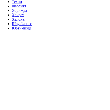
Техно
Фаолият
Хорижда
Ҳайрат
Ҳалокат
Шоу-бизнес
Юртимизда