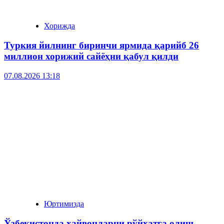
Хорижда
Туркия йилнинг биринчи ярмида қарийб 26
миллион хорижий сайёҳни қабул қилди
07.08.2026 13:18
Юртимизда
Ўзбекистонда ҳайвонларни рўйхатга олиш