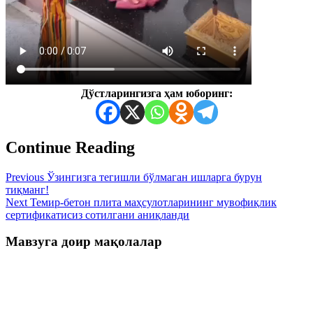
Дўстларингизга ҳам юборинг:
Continue Reading
Previous
Ўзингизга тегишли бўлмаган ишларга бурун
тиқманг!
Next
Темир-бетон плита маҳсулотларининг мувофиқлик
сертификатисиз сотилгани аниқланди
Мавзуга доир мақолалар