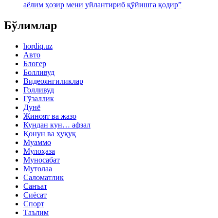
аёлим ҳозир мени уйлантириб қўйишга қодир”
Бўлимлар
hordiq.uz
Авто
Блогер
Болливуд
Видеоянгиликлар
Голливуд
Гўзаллик
Дунё
Жиноят ва жазо
Кундан кун… афзал
Қонун ва ҳуқуқ
Муаммо
Мулоҳаза
Муносабат
Мутолаа
Саломатлик
Санъат
Сиёсат
Спорт
Таълим