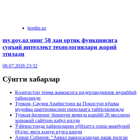
hordiq.uz
my.gov.uz нинг 50 дан ортиқ функциясига
сунъий интеллект технологиялари жорий
этилади
08.07.2026 23:32
Сўнгги хабарлар
Қозоғистон терма жамоасига нидерландиялик мураббий
тайинланди
Туркия, Саудия Арабистони ва Покистон қўшма
мудофаа шартномасини имзолашга тайёрланмоқда
Туркия йилнинг биринчи ярмида қарийб 26 миллион
хорижий сайёҳни қабул қилди
Ўзбекистонда ҳайвонларни рўйхатга олиш мажбурий
бўлди: янги қонун кучга кирди
Анвар Собиров: “Аввал раққосалардан рашк қилган