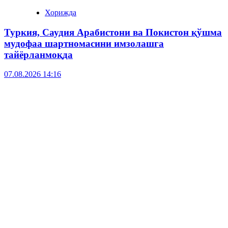
Хорижда
Туркия, Саудия Арабистони ва Покистон қўшма
мудофаа шартномасини имзолашга
тайёрланмоқда
07.08.2026 14:16