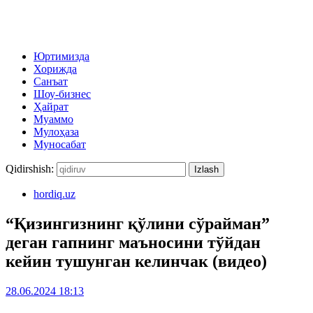
Юртимизда
Хорижда
Санъат
Шоу-бизнес
Ҳайрат
Муаммо
Мулоҳаза
Муносабат
Qidirshish:
hordiq.uz
“Қизингизнинг қўлини сўрайман”
деган гапнинг маъносини тўйдан
кейин тушунган келинчак (видео)
28.06.2024 18:13