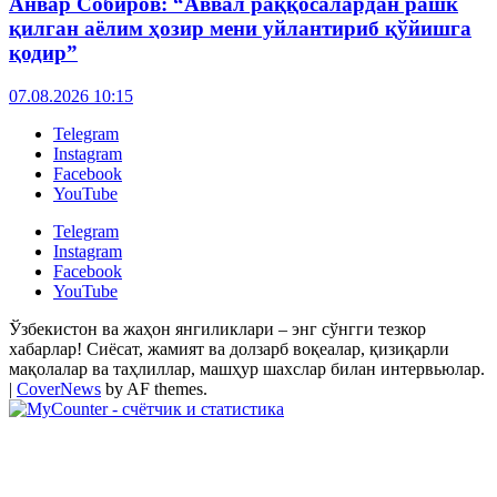
Анвар Собиров: “Аввал раққосалардан рашк
қилган аёлим ҳозир мени уйлантириб қўйишга
қодир”
07.08.2026 10:15
Telegram
Instagram
Facebook
YouTube
Telegram
Instagram
Facebook
YouTube
Ўзбекистон ва жаҳон янгиликлари – энг сўнгги тезкор
хабарлар! Сиёсат, жамият ва долзарб воқеалар, қизиқарли
мақолалар ва таҳлиллар, машҳур шахслар билан интервьюлар.
|
CoverNews
by AF themes.