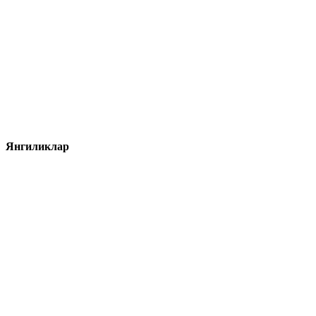
Янгиликлар