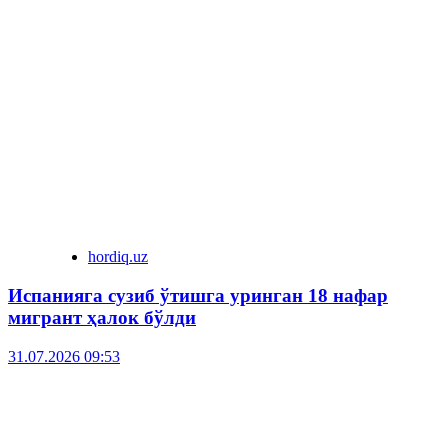
hordiq.uz
Испанияга сузиб ўтишга уринган 18 нафар
мигрант ҳалок бўлди
31.07.2026 09:53