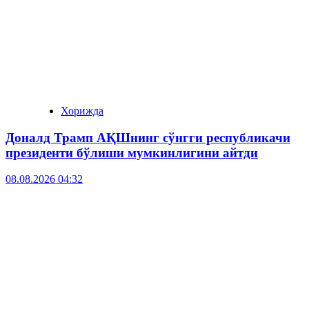
Хорижда
Доналд Трамп АҚШнинг сўнгги республикачи
президенти бўлиши мумкинлигини айтди
08.08.2026 04:32