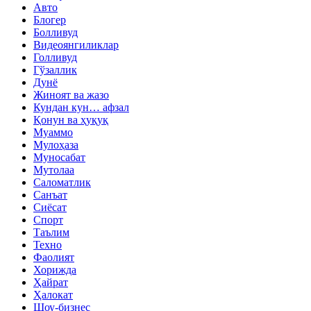
Авто
Блогер
Болливуд
Видеоянгиликлар
Голливуд
Гўзаллик
Дунё
Жиноят ва жазо
Кундан кун… афзал
Қонун ва ҳуқуқ
Муаммо
Мулоҳаза
Муносабат
Мутолаа
Саломатлик
Санъат
Сиёсат
Спорт
Таълим
Техно
Фаолият
Хорижда
Ҳайрат
Ҳалокат
Шоу-бизнес