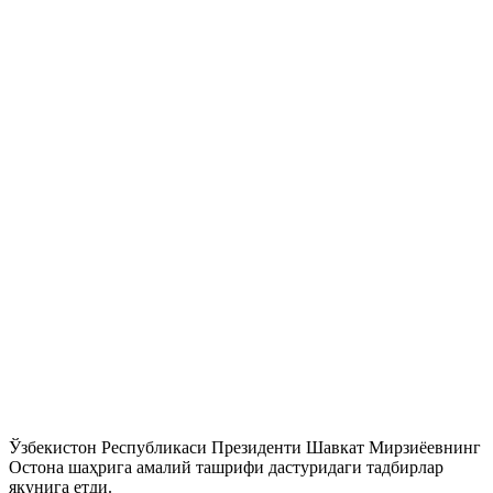
Ўзбекистон Республикаси Президенти Шавкат Мирзиёевнинг
Остона шаҳрига амалий ташрифи дастуридаги тадбирлар
якунига етди.