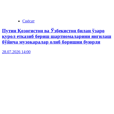
Сиёсат
Путин Қозоғистон ва Ўзбекистон билан ўзаро
қурол етказиб бериш шартномаларини янгилаш
бўйича музокаралар олиб боришни буюрди
28.07.2026 14:00