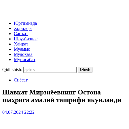
Юртимизда
Хорижда
Санъат
Шоу-бизнес
Ҳайрат
Муаммо
Мулоҳаза
Муносабат
Qidirshish:
Сиёсат
Шавкат Мирзиёевнинг Остона
шаҳрига амалий ташрифи якунланди
04.07.2024 22:22