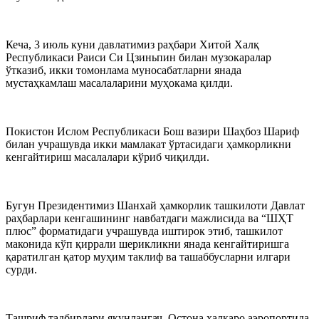
Кеча, 3 июль куни давлатимиз раҳбари Хитой Халқ
Республикаси Раиси Си Цзиньпин билан музокаралар
ўтказиб, икки томонлама муносабатларни янада
мустаҳкамлаш масалаларини муҳокама қилди.
Покистон Ислом Республикаси Бош вазири Шаҳбоз Шариф
билан учрашувда икки мамлакат ўртасидаги ҳамкорликни
кенгайтириш масалалари кўриб чиқилди.
Бугун Президентимиз Шанхай ҳамкорлик ташкилоти Давлат
раҳбарлари кенгашининг навбатдаги мажлисида ва “ШҲТ
плюс” форматидаги учрашувда иштирок этиб, ташкилот
маконида кўп қиррали шерикликни янада кенгайтиришга
қаратилган қатор муҳим таклиф ва ташаббусларни илгари
сурди.
Ташриф тадбирлари якунлангач, Остона халқаро аэропортида