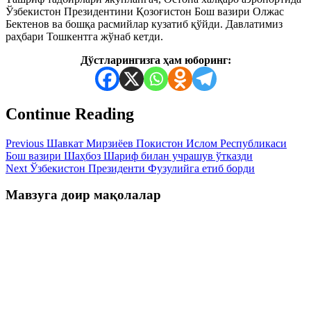
Ўзбекистон Президентини Қозоғистон Бош вазири Олжас
Бектенов ва бошқа расмийлар кузатиб қўйди. Давлатимиз
раҳбари Тошкентга жўнаб кетди.
Дўстларингизга ҳам юборинг:
Continue Reading
Previous
Шавкат Мирзиёев Покистон Ислом Республикаси
Бош вазири Шаҳбоз Шариф билан учрашув ўтказди
Next
Ўзбекистон Президенти Фузулийга етиб борди
Мавзуга доир мақолалар