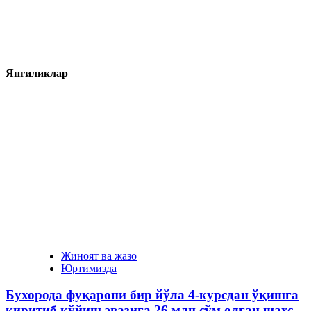
Янгиликлар
Жиноят ва жазо
Юртимизда
Бухорода фуқарони бир йўла 4-курсдан ўқишга
киритиб қўйиш эвазига 26 млн сўм олган шахс