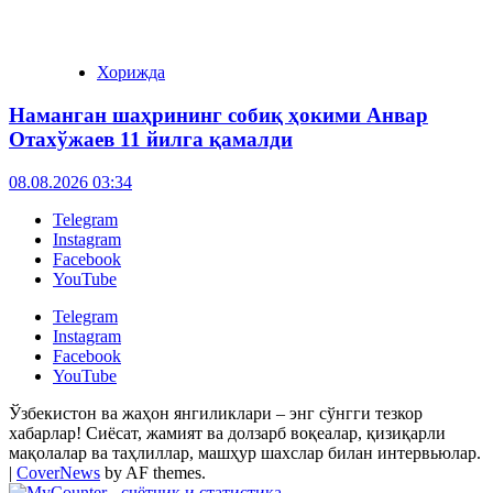
Хорижда
Наманган шаҳрининг собиқ ҳокими Анвар
Отахўжаев 11 йилга қамалди
08.08.2026 03:34
Telegram
Instagram
Facebook
YouTube
Telegram
Instagram
Facebook
YouTube
Ўзбекистон ва жаҳон янгиликлари – энг сўнгги тезкор
хабарлар! Сиёсат, жамият ва долзарб воқеалар, қизиқарли
мақолалар ва таҳлиллар, машҳур шахслар билан интервьюлар.
|
CoverNews
by AF themes.