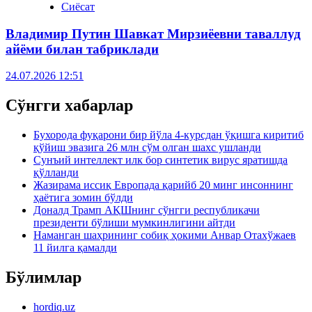
Сиёсат
Владимир Путин Шавкат Мирзиёевни таваллуд
айёми билан табриклади
24.07.2026 12:51
Сўнгги хабарлар
Бухорода фуқарони бир йўла 4-курсдан ўқишга киритиб
қўйиш эвазига 26 млн сўм олган шахс ушланди
Сунъий интеллект илк бор синтетик вирус яратишда
қўлланди
Жазирама иссиқ Европада қарийб 20 минг инсоннинг
ҳаётига зомин бўлди
Доналд Трамп АҚШнинг сўнгги республикачи
президенти бўлиши мумкинлигини айтди
Наманган шаҳрининг собиқ ҳокими Анвар Отахўжаев
11 йилга қамалди
Бўлимлар
hordiq.uz