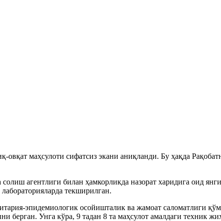
иқ-овқат маҳсулоти сифатсиз экани аниқланди. Бу ҳақда Рақоб
а солиш агентлиги билан ҳамкорликда назорат харидига оид ян
, лабораторияларда текширилган.
нитария-эпидемиологик осойишталик ва жамоат саломатлиги қў
ни берган. Унга кўра, 9 тадан 8 та маҳсулот амалдаги техник 