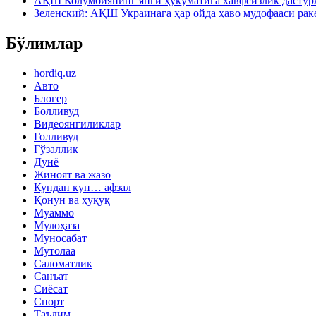
АҚШ Колумбиянинг янги ҳукуматига хавфсизлик дастурл
Зеленский: АҚШ Украинага ҳар ойда ҳаво мудофааси рак
Бўлимлар
hordiq.uz
Авто
Блогер
Болливуд
Видеоянгиликлар
Голливуд
Гўзаллик
Дунё
Жиноят ва жазо
Кундан кун… афзал
Қонун ва ҳуқуқ
Муаммо
Мулоҳаза
Муносабат
Мутолаа
Саломатлик
Санъат
Сиёсат
Спорт
Таълим