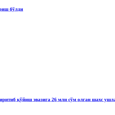
ариш бўлди
иритиб қўйиш эвазига 26 млн сўм олган шахс ушл