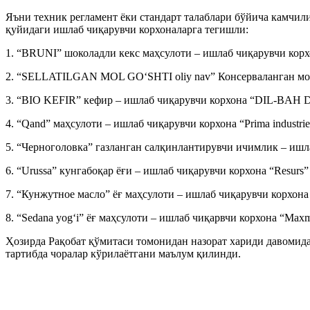
Яъни техник регламент ёки стандарт талаблари бўйича камчил
қуйидаги ишлаб чиқарувчи корхоналарга тегишли:
1. “BRUNI” шоколадли кекс маҳсулоти – ишлаб чиқарувчи кор
2. “SELLATILGAN MOL GO‘SHTI oliy nav” Консерваланган мо
3. “BIO KEFIR” кефир – ишлаб чиқарувчи корхона “DIL-BA
4. “Qand” маҳсулоти – ишлаб чиқарувчи корхона “Prima industri
5. “Черноголовка” газланган салқинлантирувчи ичимлик – ишл
6. “Urussa” кунгабоқар ёғи – ишлаб чиқарувчи корхона “Resurs”
7. “Кунжутное масло” ёғ маҳсулоти – ишлаб чиқарувчи корхон
8. “Sedana yog‘i” ёғ маҳсулоти – ишлаб чиқарвчи корхона “Max
Ҳозирда Рақобат қўмитаси томонидан назорат хариди давомид
тартибда чоралар кўрилаётгани маълум қилинди.