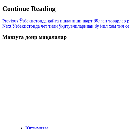
Continue Reading
Previous
Ўзбекистонда қайта ишланиши шарт бўлган товарлар 
Next
Ўзбекистонда чет тили ўқитувчиларидан бу йил ҳам тил 
Мавзуга доир мақолалар
Юртимизда