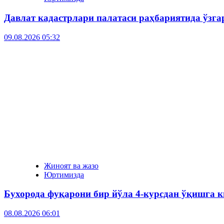
Давлат кадастрлари палатаси раҳбариятида ўзг
09.08.2026 05:32
Жиноят ва жазо
Юртимизда
Бухорода фуқарони бир йўла 4-курсдан ўқишга к
08.08.2026 06:01