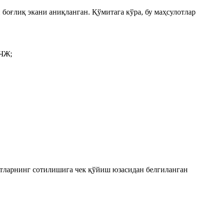
боғлиқ экани аниқланган. Қўмитага кўра, бу маҳсулотлар
МЧЖ;
отларнинг сотилишига чек қўйиш юзасидан белгиланган