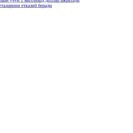
ари учун 1 миллиард доллар ажратади
еталарини етказиб беради