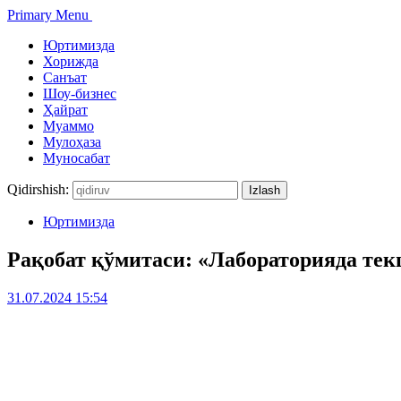
Primary Menu
Юртимизда
Хорижда
Санъат
Шоу-бизнес
Ҳайрат
Муаммо
Мулоҳаза
Муносабат
Qidirshish:
Юртимизда
Рақобат қўмитаси: «Лабораторияда тек
31.07.2024 15:54