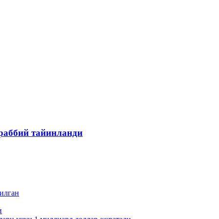
раббий тайинланди
пилган
и