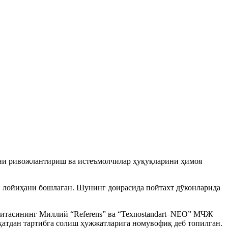
атни ривожлантириш ва истеъмолчилар ҳуқуқларини ҳимоя
ги лойиҳани бошлаган. Шунинг доирасида пойтахт дўконларида
митасининг Миллий “Referens” ва “Texnostandart–NEO” МЧЖ
жиҳатдан тартибга солиш ҳужжатларига номувофиқ деб топилган.