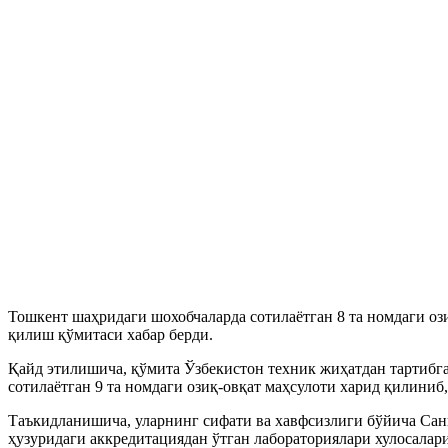
Тошкент шаҳридаги шохобчаларда сотилаётган 8 та номдаги оз
қилиш қўмитаси хабар берди.
Қайд этилишича, қўмита Ўзбекистон техник жиҳатдан тартибг
сотилаётган 9 та номдаги озиқ-овқат маҳсулоти харид қилиниб
Таъкидланишича, уларнинг сифати ва хавфсизлиги бўйича Са
ҳузуридаги аккредитациядан ўтган лабораториялари хулосалари