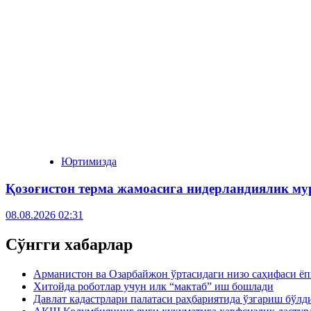
Юртимизда
Қозоғистон терма жамоасига нидерландиялик му
08.08.2026 02:31
Сўнгги хабарлар
Арманистон ва Озарбайжон ўртасидаги низо саҳифаси ё
Хитойда роботлар учун илк “мактаб” иш бошлади
Давлат кадастрлари палатаси раҳбариятида ўзгариш бўлд