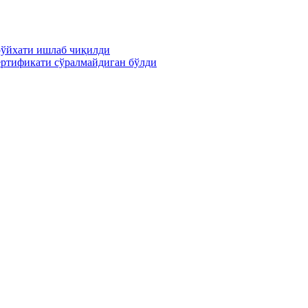
рўйхати ишлаб чиқилди
сертификати сўралмайдиган бўлди