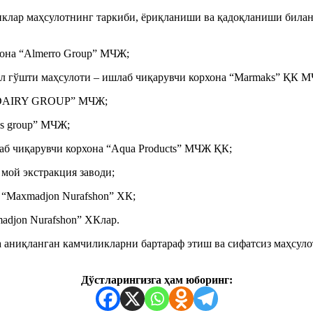
иклар маҳсулотнинг таркиби, ёриқланиши ва қадоқланиши билан 
хона “Almerro Group” МЧЖ;
л гўшти маҳсулоти – ишлаб чиқарувчи корхона “Marmaks” ҚК 
H DAIRY GROUP” МЧЖ;
es group” МЧЖ;
аб чиқарувчи корхона “Aqua Products” МЧЖ ҚК;
 мой экстракция заводи;
а “Maxmadjon Nurafshon” ХК;
madjon Nurafshon” ХКлар.
а аниқланган камчиликларни бартараф этиш ва сифатсиз маҳсул
Дўстларингизга ҳам юборинг: