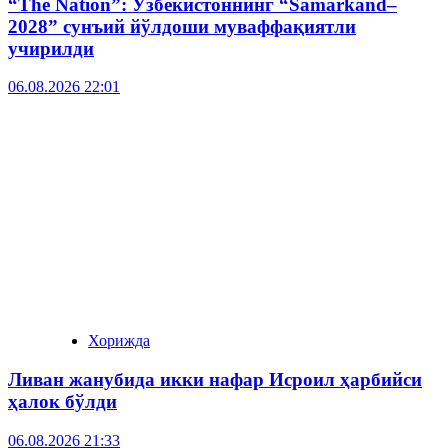
“The Nation”: Ўзбекистоннинг “Samarkand–
2028” сунъий йўлдоши муваффақиятли
учирилди
06.08.2026 22:01
Хорижда
Ливан жанубида икки нафар Исроил ҳарбийси
ҳалок бўлди
06.08.2026 21:33