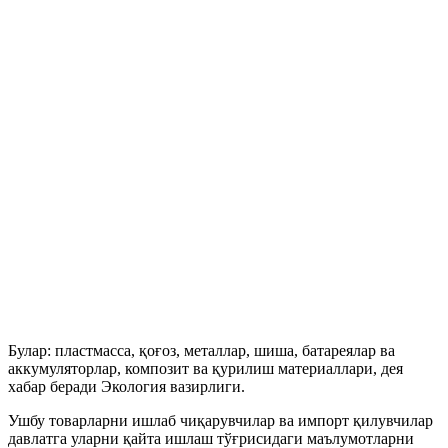
Булар: пластмасса, қоғоз, металлар, шиша, батареялар ва
аккумуляторлар, композит ва қурилиш материаллари, дея
хабар беради Экология вазирлиги.
Ушбу товарларни ишлаб чиқарувчилар ва импорт қилувчилар
давлатга уларни қайта ишлаш тўғрисидаги маълумотларни