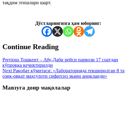
тақдим этишлари шарт.
Дўстларингизга ҳам юборинг:
Continue Reading
Previous
Тошкент – Абу-Даби рейси парвози 17 соатдан
кўпроққа кечиктирилди
Next
Рақобат қўмитаси: «Лабораторияда текширилган 8 та
озиқ-овқат маҳсулоти сифатсиз экани аниқланди»
Мавзуга доир мақолалар