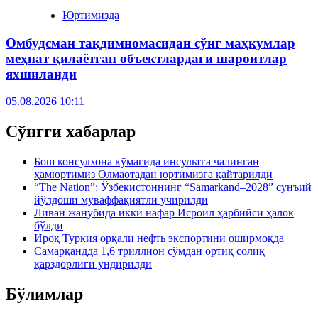
Юртимизда
Омбудсман тақдимномасидан сўнг маҳкумлар
меҳнат қилаётган объектлардаги шароитлар
яхшиланди
05.08.2026 10:11
Сўнгги хабарлар
Бош консулхона кўмагида инсультга чалинган
ҳамюртимиз Олмаотадан юртимизга қайтарилди
“The Nation”: Ўзбекистоннинг “Samarkand–2028” сунъий
йўлдоши муваффақиятли учирилди
Ливан жанубида икки нафар Исроил ҳарбийси ҳалок
бўлди
Ироқ Туркия орқали нефть экспортини оширмоқда
Самарқандда 1,6 триллион сўмдан ортиқ солиқ
қарздорлиги ундирилди
Бўлимлар