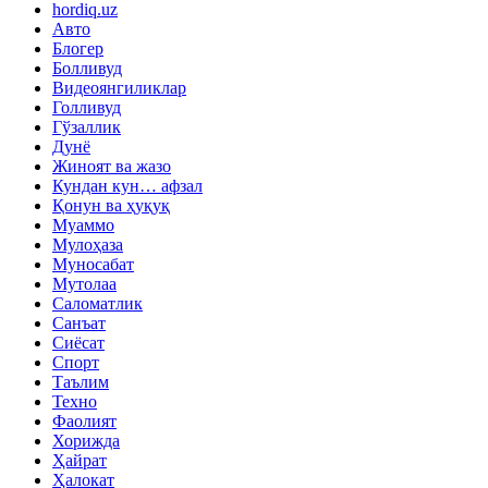
hordiq.uz
Авто
Блогер
Болливуд
Видеоянгиликлар
Голливуд
Гўзаллик
Дунё
Жиноят ва жазо
Кундан кун… афзал
Қонун ва ҳуқуқ
Муаммо
Мулоҳаза
Муносабат
Мутолаа
Саломатлик
Санъат
Сиёсат
Спорт
Таълим
Техно
Фаолият
Хорижда
Ҳайрат
Ҳалокат