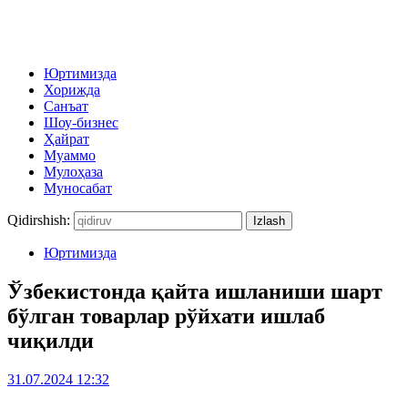
Юртимизда
Хорижда
Санъат
Шоу-бизнес
Ҳайрат
Муаммо
Мулоҳаза
Муносабат
Qidirshish:
Юртимизда
Ўзбекистонда қайта ишланиши шарт
бўлган товарлар рўйхати ишлаб
чиқилди
31.07.2024 12:32