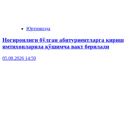
Юртимизда
Ногиронлиги бўлган абитуриентларга кириш
имтиҳонларида қўшимча вақт берилади
05.08.2026 14:59