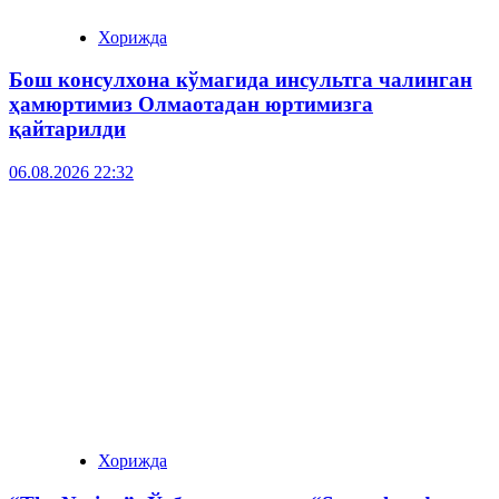
Хорижда
Бош консулхона кўмагида инсультга чалинган
ҳамюртимиз Олмаотадан юртимизга
қайтарилди
06.08.2026 22:32
Хорижда