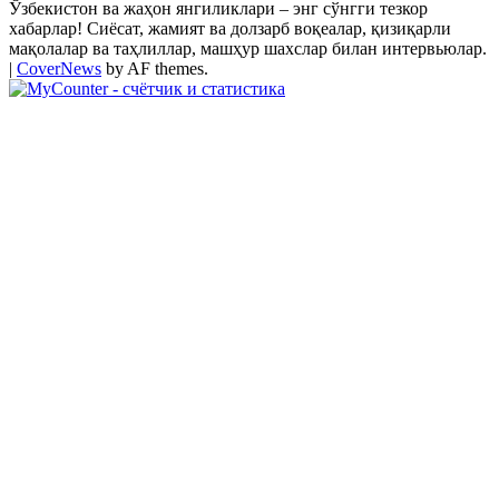
Ўзбекистон ва жаҳон янгиликлари – энг сўнгги тезкор
хабарлар! Сиёсат, жамият ва долзарб воқеалар, қизиқарли
мақолалар ва таҳлиллар, машҳур шахслар билан интервьюлар.
|
CoverNews
by AF themes.