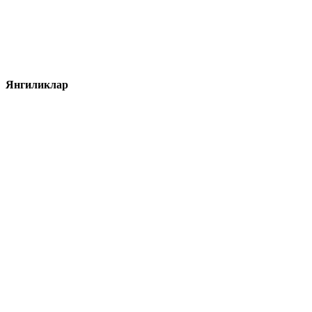
Янгиликлар