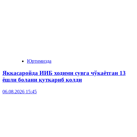
Юртимизда
Яккасаройда ИИБ ходими сувга чўкаётган 13
ёшли болани қутқариб қолди
06.08.2026 15:45