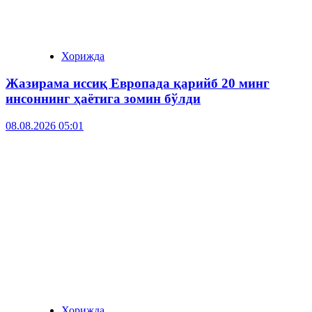
Хорижда
Жазирама иссиқ Европада қарийб 20 минг
инсоннинг ҳаётига зомин бўлди
08.08.2026 05:01
Хорижда