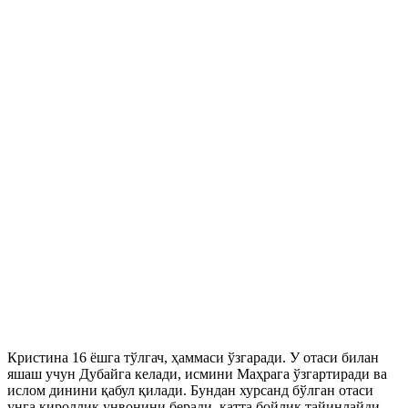
Кристина 16 ёшга тўлгач, ҳаммаси ўзгаради. У отаси билан
яшаш учун Дубайга келади, исмини Маҳрага ўзгартиради ва
ислом динини қабул қилади. Бундан хурсанд бўлган отаси
унга қироллик унвонини беради, катта бойлик тайинлайди.