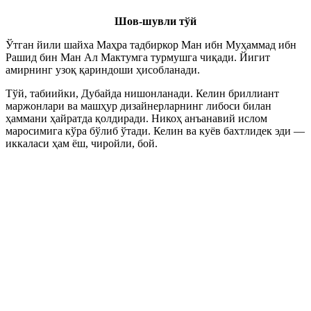
Шов-шувли тўй
Ўтган йили шайха Маҳра тадбиркор Ман ибн Муҳаммад ибн
Рашид бин Ман Ал Мактумга турмушга чиқади. Йигит
амирнинг узоқ қариндоши ҳисобланади.
Тўй, табиийки, Дубайда нишонланади. Келин бриллиант
маржонлари ва машҳур дизайнерларнинг либоси билан
ҳаммани ҳайратда қолдиради. Никоҳ анъанавий ислом
маросимига кўра бўлиб ўтади. Келин ва куёв бахтлидек эди —
иккаласи ҳам ёш, чиройли, бой.