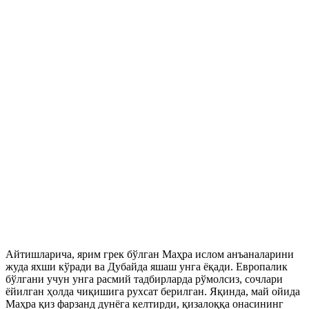
Айтишларича, ярим грек бўлган Маҳра ислом анъаналарини
жуда яхши кўради ва Дубайда яшаш унга ёқади. Европалик
бўлгани учун унга расмий тадбирларда рўмолсиз, сочлари
ёйилган ҳолда чиқишига рухсат берилган. Яқинда, май ойида
Маҳра қиз фарзанд дунёга келтирди, қизалоққа онасининг