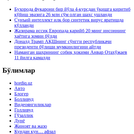
Бухорода фуқарони бир йўла 4-курсдан ўқишга киритиб
қўйиш эвазига 26 млн сўм олган шахс ушланди
Сунъий интеллект илк бор синтетик вирус яратишда
қўлланди
Жазирама иссиқ Европада қарийб 20 минг инсоннинг
ҳаётига зомин бўлди
Доналд Трамп АҚШнинг сўнгги республикачи
президенти бўлиши мумкинлигини айтди
Наманган шаҳрининг собиқ ҳокими Анвар Отахўжаев
11 йилга қамалди
Бўлимлар
hordiq.uz
Авто
Блогер
Болливуд
Видеоянгиликлар
Голливуд
Гўзаллик
Дунё
Жиноят ва жазо
Кундан кун… афзал