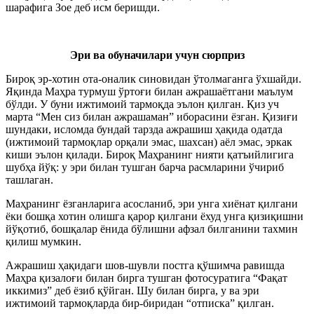
шарафига Зое деб исм беришди.
Эри ва обуначилари учун сюрприз
Бироқ эр-хотин ота-оналик синовидан ўтолмаганга ўхшайди.
Яқинда Маҳра турмуш ўртоғи билан ажрашаётгани маълум
бўлди. У буни ижтимоий тармоқда эълон қилган. Қиз уч
марта “Мен сиз билан ажрашаман” иборасини ёзган. Қизиғи
шундаки, исломда бундай тарзда ажрашиш ҳақида одатда
(ижтимоий тармоқлар орқали эмас, шахсан) аёл эмас, эркак
киши эълон қилади. Бироқ Маҳранинг нияти қатъийлигига
шубҳа йўқ: у эри билан тушган барча расмларини ўчириб
ташлаган.
Маҳранинг ёзганларига асосланиб, эри унга хиёнат қилгани
ёки бошқа хотин олишга қарор қилгани ёхуд унга қизиқишни
йўқотиб, бошқалар ёнида бўлишни афзал билганини тахмин
қилиш мумкин.
Ажрашиш ҳақидаги шов-шувли постга қўшимча равишда
Маҳра қизалоғи билан бирга тушган фотосуратига “Фақат
иккимиз” деб ёзиб қўйган. Шу билан бирга, у ва эри
ижтимоий тармоқларда бир-биридан “отписка” қилган.