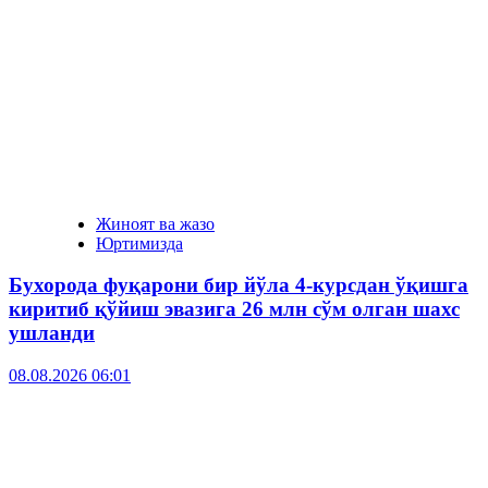
Жиноят ва жазо
Юртимизда
Бухорода фуқарони бир йўла 4-курсдан ўқишга
киритиб қўйиш эвазига 26 млн сўм олган шахс
ушланди
08.08.2026 06:01