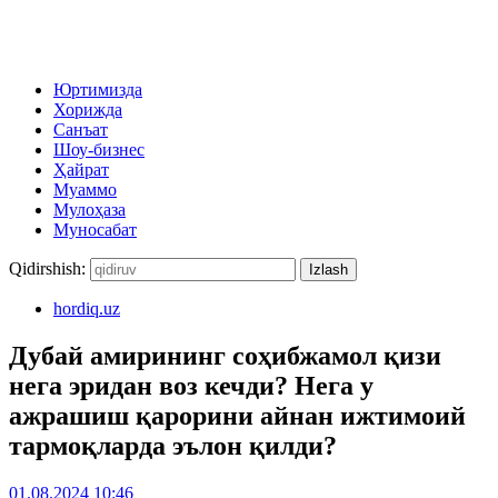
Юртимизда
Хорижда
Санъат
Шоу-бизнес
Ҳайрат
Муаммо
Мулоҳаза
Муносабат
Qidirshish:
hordiq.uz
Дубай амирининг соҳибжамол қизи
нега эридан воз кечди? Нега у
ажрашиш қарорини айнан ижтимоий
тармоқларда эълон қилди?
01.08.2024 10:46