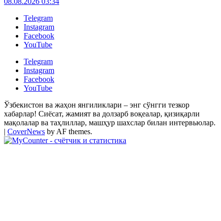
08.08.2026 03:34
Telegram
Instagram
Facebook
YouTube
Telegram
Instagram
Facebook
YouTube
Ўзбекистон ва жаҳон янгиликлари – энг сўнгги тезкор
хабарлар! Сиёсат, жамият ва долзарб воқеалар, қизиқарли
мақолалар ва таҳлиллар, машҳур шахслар билан интервьюлар.
|
CoverNews
by AF themes.