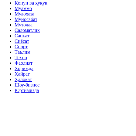
Қонун ва ҳуқуқ
Муаммо
Мулоҳаза
Муносабат
Мутолаа
Саломатлик
Санъат
Сиёсат
Спорт
Таълим
Техно
Фаолият
Хорижда
Ҳайрат
Ҳалокат
Шоу-бизнес
Юртимизда