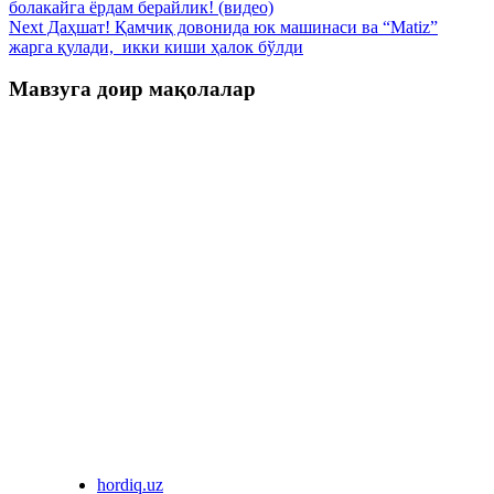
болакайга ёрдам берайлик! (видео)
Next
Даҳшат! Қамчиқ довонида юк машинаси ва “Matiz”
жарга қулади, икки киши ҳалок бўлди
Мавзуга доир мақолалар
hordiq.uz