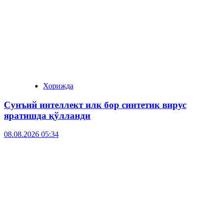
Хорижда
Сунъий интеллект илк бор синтетик вирус
яратишда қўлланди
08.08.2026 05:34