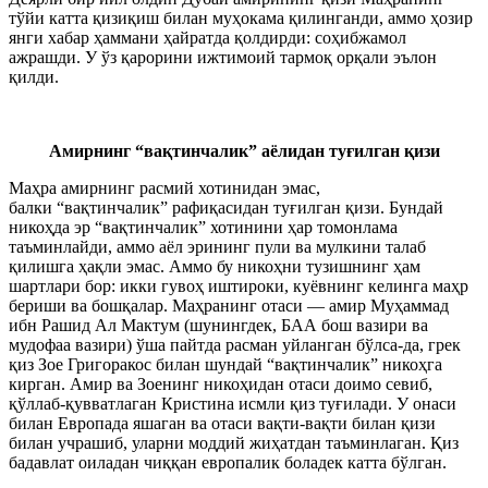
тўйи катта қизиқиш билан муҳокама қилинганди, аммо ҳозир
янги хабар ҳаммани ҳайратда қолдирди: соҳибжамол
ажрашди. У ўз қарорини ижтимоий тармоқ орқали эълон
қилди.
Амирнинг “вақтинчалик” аёлидан туғилган қизи
Маҳра амирнинг расмий хотинидан эмас,
балки “вақтинчалик” рафиқасидан туғилган қизи. Бундай
никоҳда эр “вақтинчалик” хотинини ҳар томонлама
таъминлайди, аммо аёл эрининг пули ва мулкини талаб
қилишга ҳақли эмас. Аммо бу никоҳни тузишнинг ҳам
шартлари бор: икки гувоҳ иштироки, куёвнинг келинга маҳр
бериши ва бошқалар. Маҳранинг отаси — амир Муҳаммад
ибн Рашид Ал Мактум (шунингдек, БАА бош вазири ва
мудофаа вазири) ўша пайтда расман уйланган бўлса-да, грек
қиз Зое Григоракос билан шундай “вақтинчалик” никоҳга
кирган. Амир ва Зоенинг никоҳидан отаси доимо севиб,
қўллаб-қувватлаган Кристина исмли қиз туғилади. У онаси
билан Европада яшаган ва отаси вақти-вақти билан қизи
билан учрашиб, уларни моддий жиҳатдан таъминлаган. Қиз
бадавлат оиладан чиққан европалик боладек катта бўлган.