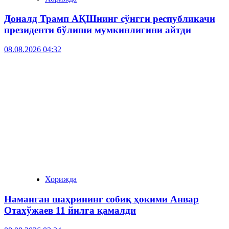
Доналд Трамп АҚШнинг сўнгги республикачи
президенти бўлиши мумкинлигини айтди
08.08.2026 04:32
Хорижда
Наманган шаҳрининг собиқ ҳокими Анвар
Отахўжаев 11 йилга қамалди