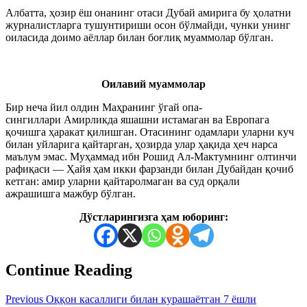
Албатта, ҳозир ёш онанинг отаси Дубай амирига бу ҳолатни
журналистларга тушунтириши осон бўлмайди, чунки унинг
оиласида доимо аёллар билан боғлиқ муаммолар бўлган.
Оилавий муаммолар
Бир неча йил олдин Маҳранинг ўгай опа-
сингиллари Амирликда яшашни истамаган ва Европага
қочишга ҳаракат қилишган. Отасининг одамлари уларни куч
билан уйларига қайтарган, ҳозирда улар ҳақида ҳеч нарса
маълум эмас. Муҳаммад ибн Рошид Ал-Мактумнинг олтинчи
рафиқаси — Ҳайя ҳам икки фарзанди билан Дубайдан қочиб
кетган: амир уларни қайтаролмаган ва суд орқали
ажрашишга мажбур бўлган.
Дўстларингизга ҳам юборинг:
Continue Reading
Previous
Оққон касаллиги билан курашаётган 7 ёшли