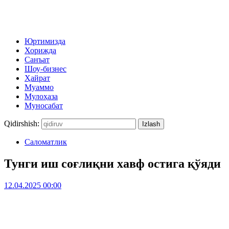
Юртимизда
Хорижда
Санъат
Шоу-бизнес
Ҳайрат
Муаммо
Мулоҳаза
Муносабат
Qidirshish:
Саломатлик
Тунги иш соғлиқни хавф остига қўяди
12.04.2025 00:00