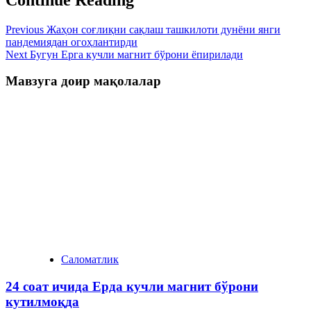
Previous
Жаҳон соғлиқни сақлаш ташкилоти дунёни янги
пандемиядан огоҳлантирди
Next
Бугун Ерга кучли магнит бўрони ёпирилади
Мавзуга доир мақолалар
Саломатлик
24 соат ичида Ерда кучли магнит бўрони
кутилмоқда