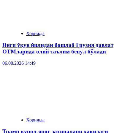
Хорижда
Янги ўқув йилидан бошлаб Грузия давлат
ОТМларида олий таълим бепул бўлади
06.08.2026 14:49
Хорижда
Трамп қурол-яроғ захиралари ҳақидаги