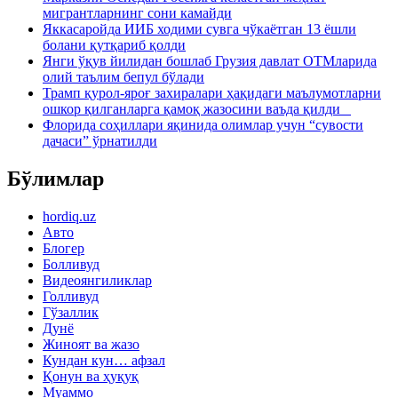
мигрантларнинг сони камайди
Яккасаройда ИИБ ходими сувга чўкаётган 13 ёшли
болани қутқариб қолди
Янги ўқув йилидан бошлаб Грузия давлат ОТМларида
олий таълим бепул бўлади
Трамп қурол-яроғ захиралари ҳақидаги маълумотларни
ошкор қилганларга қамоқ жазосини ваъда қилди
Флорида соҳиллари яқинида олимлар учун “сувости
дачаси” ўрнатилди
Бўлимлар
hordiq.uz
Авто
Блогер
Болливуд
Видеоянгиликлар
Голливуд
Гўзаллик
Дунё
Жиноят ва жазо
Кундан кун… афзал
Қонун ва ҳуқуқ
Муаммо