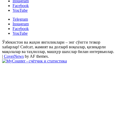
Instagram
Facebook
YouTube
Telegram
Instagram
Facebook
YouTube
Ўзбекистон ва жаҳон янгиликлари – энг сўнгги тезкор
хабарлар! Сиёсат, жамият ва долзарб воқеалар, қизиқарли
мақолалар ва таҳлиллар, машҳур шахслар билан интервьюлар.
|
CoverNews
by AF themes.