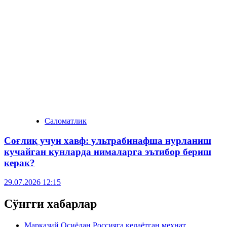
Саломатлик
Соғлиқ учун хавф: ультрабинафша нурланиш
кучайган кунларда нималарга эътибор бериш
керак?
29.07.2026 12:15
Сўнгги хабарлар
Марказий Осиёдан Россияга келаётган меҳнат