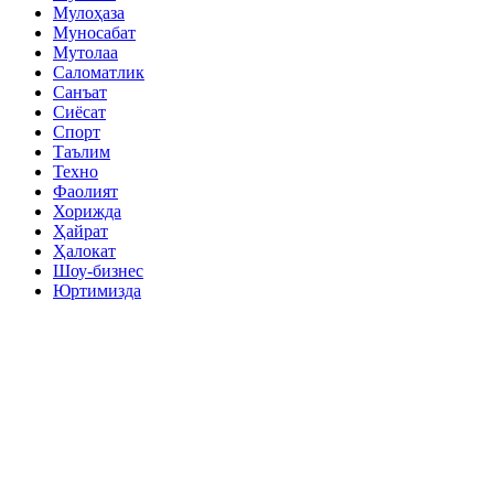
Мулоҳаза
Муносабат
Мутолаа
Саломатлик
Санъат
Сиёсат
Спорт
Таълим
Техно
Фаолият
Хорижда
Ҳайрат
Ҳалокат
Шоу-бизнес
Юртимизда