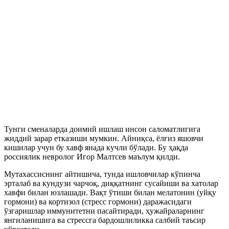
Тунги сменаларда доимий ишлаш инсон саломатлигига
жиддий зарар етказиши мумкин. Айниқса, ёлғиз яшовчи
кишилар учун бу хавф янада кучли бўлади. Бу ҳақда
россиялик невролог Игор Малтсев маълум қилди.
Мутахассиснинг айтишича, тунда ишловчилар кўпинча
эрталаб ва кундузи чарчоқ, диққатнинг сусайиши ва хатолар
хавфи билан юзлашади. Вақт ўтиши билан мелатонин (уйқу
гормони) ва кортизол (стресс гормони) даражасидаги
ўзгаришлар иммунитетни пасайтиради, ҳужайраларнинг
янгиланишига ва стрессга бардошлиликка салбий таъсир