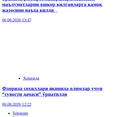
маълумотларни ошкор қилганларга қамоқ
жазосини ваъда қилди
06.08.2026 13:47
Хорижда
Флорида соҳиллари яқинида олимлар учун
“сувости дачаси” ўрнатилди
06.08.2026 12:22
Telegram