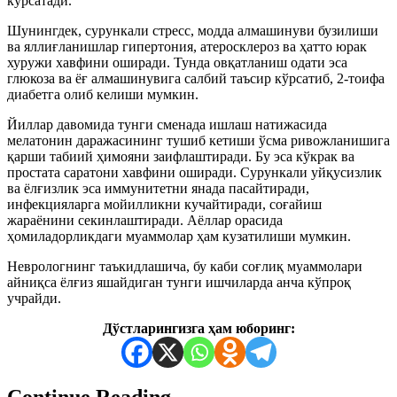
кўрсатади.
Шунингдек, сурункали стресс, модда алмашинуви бузилиши
ва яллиғланишлар гипертония, атеросклероз ва ҳатто юрак
хуружи хавфини оширади. Тунда овқатланиш одати эса
глюкоза ва ёғ алмашинувига салбий таъсир кўрсатиб, 2-тоифа
диабетга олиб келиши мумкин.
Йиллар давомида тунги сменада ишлаш натижасида
мелатонин даражасининг тушиб кетиши ўсма ривожланишига
қарши табиий ҳимояни заифлаштиради. Бу эса кўкрак ва
простата саратони хавфини оширади. Сурункали уйқусизлик
ва ёлғизлик эса иммунитетни янада пасайтиради,
инфекцияларга мойилликни кучайтиради, соғайиш
жараёнини секинлаштиради. Аёллар орасида
ҳомиладорликдаги муаммолар ҳам кузатилиши мумкин.
Неврологнинг таъкидлашича, бу каби соғлиқ муаммолари
айниқса ёлғиз яшайдиган тунги ишчиларда анча кўпроқ
учрайди.
Дўстларингизга ҳам юборинг:
Continue Reading