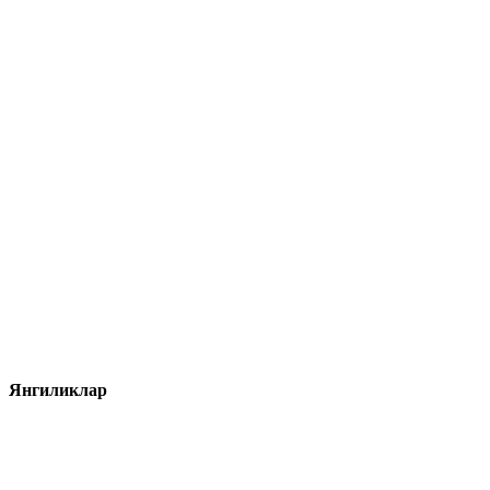
Янгиликлар