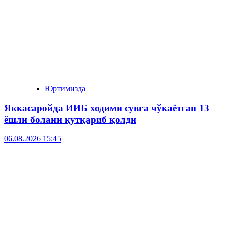
Юртимизда
Яккасаройда ИИБ ходими сувга чўкаётган 13
ёшли болани қутқариб қолди
06.08.2026 15:45