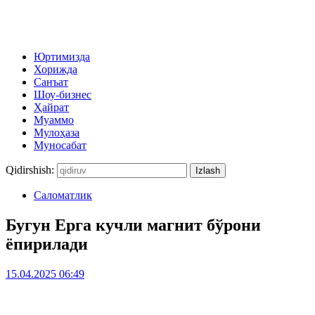
Юртимизда
Хорижда
Санъат
Шоу-бизнес
Ҳайрат
Муаммо
Мулоҳаза
Муносабат
Qidirshish:
Саломатлик
Бугун Ерга кучли магнит бўрони
ёпирилади
15.04.2025 06:49