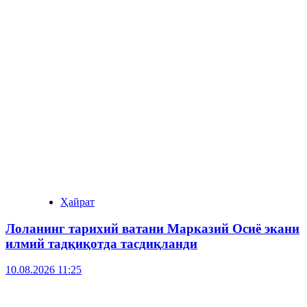
Ҳайрат
Лоланинг тарихий ватани Марказий Осиё экани
илмий тадқиқотда тасдиқланди
10.08.2026 11:25