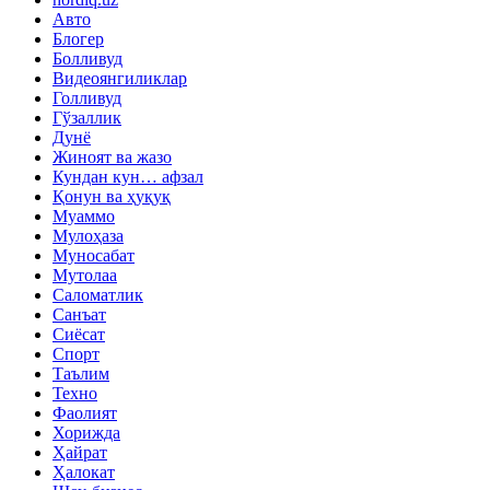
Авто
Блогер
Болливуд
Видеоянгиликлар
Голливуд
Гўзаллик
Дунё
Жиноят ва жазо
Кундан кун… афзал
Қонун ва ҳуқуқ
Муаммо
Мулоҳаза
Муносабат
Мутолаа
Саломатлик
Санъат
Сиёсат
Спорт
Таълим
Техно
Фаолият
Хорижда
Ҳайрат
Ҳалокат