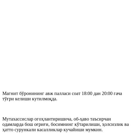
Магнит бўронининг авж палласи соат 18:00 дан 20:00 гача
тўғри келиши кутилмоқда.
Мутахассислар огоҳлантиришича, об-ҳаво таъсирчан
одамларда бош оғриғи, босимнинг кўтарилиши, ҳолсизлик ва
ҳатто сурункали касалликлар кучайиши мумкин.