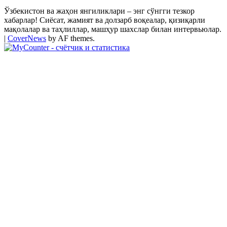
Ўзбекистон ва жаҳон янгиликлари – энг сўнгги тезкор
хабарлар! Сиёсат, жамият ва долзарб воқеалар, қизиқарли
мақолалар ва таҳлиллар, машҳур шахслар билан интервьюлар.
|
CoverNews
by AF themes.