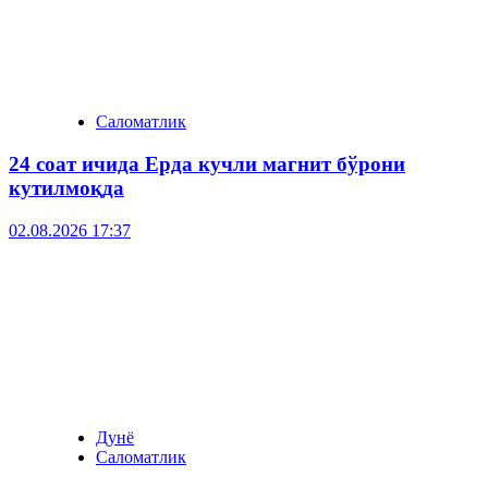
Саломатлик
24 соат ичида Ерда кучли магнит бўрони
кутилмоқда
02.08.2026 17:37
Дунё
Саломатлик