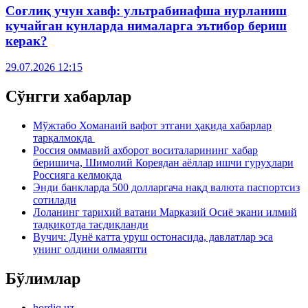
Соғлиқ учун хавф: ультрабинафша нурланиш
кучайган кунларда нималарга эътибор бериш
керак?
29.07.2026 12:15
Сўнгги хабарлар
Мўжтабо Хоманаий вафот этгани ҳақида хабарлар
тарқалмоқда
Россия оммавий ахборот воситаларининг хабар
беришича, Шимолий Кореядан аёллар ишчи гуруҳлари
Россияга келмоқда
Энди банкларда 500 долларгача нақд валюта паспортсиз
сотилади
Лоланинг тарихий ватани Марказий Осиё экани илмий
тадқиқотда тасдиқланди
Вучич: Дунё катта уруш остонасида, давлатлар эса
унинг олдини олмаяпти
Бўлимлар
hordiq.uz