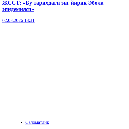
ЖССТ: «Бу тарихдаги энг йирик Эбола
эпидемияси»
02.08.2026 13:31
Саломатлик