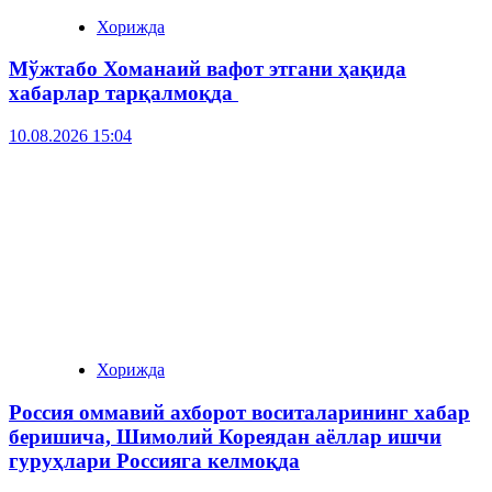
Хорижда
Мўжтабо Хоманаий вафот этгани ҳақида
хабарлар тарқалмоқда
10.08.2026 15:04
Хорижда
Россия оммавий ахборот воситаларининг хабар
беришича, Шимолий Кореядан аёллар ишчи
гуруҳлари Россияга келмоқда