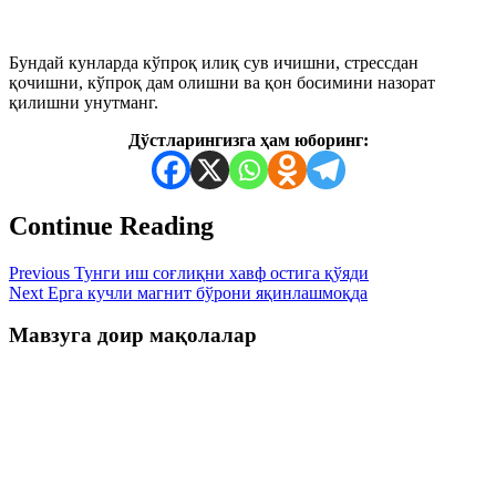
Бундай кунларда кўпроқ илиқ сув ичишни, стрессдан
қочишни, кўпроқ дам олишни ва қон босимини назорат
қилишни унутманг.
Дўстларингизга ҳам юборинг:
Continue Reading
Previous
Тунги иш соғлиқни хавф остига қўяди
Next
Ерга кучли магнит бўрони яқинлашмоқда
Мавзуга доир мақолалар