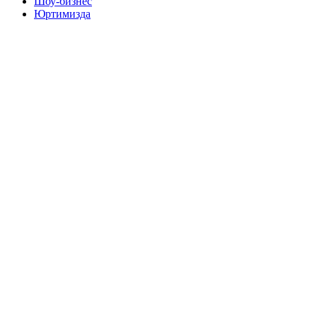
Шоу-бизнес
Юртимизда