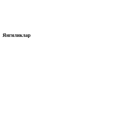
Янгиликлар