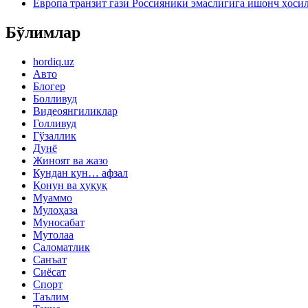
Европа транзит гази Россияники эмаслигига ишонч ҳоси
Бўлимлар
hordiq.uz
Авто
Блогер
Болливуд
Видеоянгиликлар
Голливуд
Гўзаллик
Дунё
Жиноят ва жазо
Кундан кун… афзал
Қонун ва ҳуқуқ
Муаммо
Мулоҳаза
Муносабат
Мутолаа
Саломатлик
Санъат
Сиёсат
Спорт
Таълим