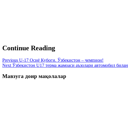
Continue Reading
Previous
U-17 Осиё Кубоги. Ўзбекистон – чемпион!
Next
Ўзбекистон U17 терма жамоаси аъзолари автомобил била
Мавзуга доир мақолалар