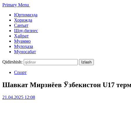
Primary Menu
Юртимизда
Хорижда
Санъат
Шоу-бизнес
Ҳайрат
Муаммо
Мулоҳаза
Муносабат
Qidirshish:
Спорт
Шавкат Мирзиёев Ўзбекистон U17 терм
21.04.2025 12:08