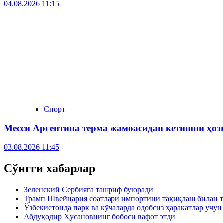
04.08.2026 11:15
Спорт
Месси Аргентина терма жамоасидан кетишни ҳо
03.08.2026 11:45
Сўнгги хабарлар
Зеленский Сербияга ташриф буюради
Трамп Швейцария соатлари импортини тақиқлаш билан т
Ўзбекистонда парк ва кўчаларда одобсиз ҳаракатлар учу
Абдуқодир Ҳусановнинг бобоси вафот этди