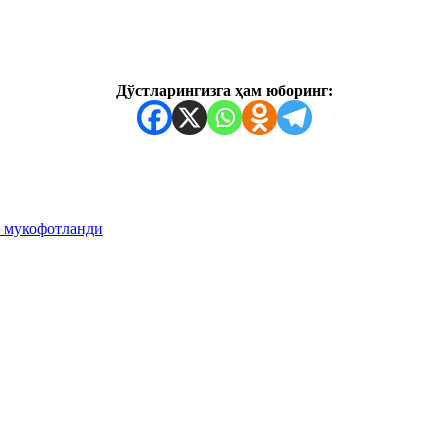
Дўстларингизга ҳам юборинг:
н мукофотланди