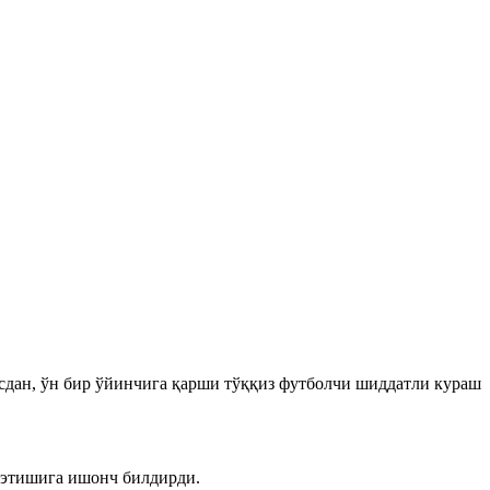
сдан, ўн бир ўйинчига қарши тўққиз футболчи шиддатли кураш
 этишига ишонч билдирди.