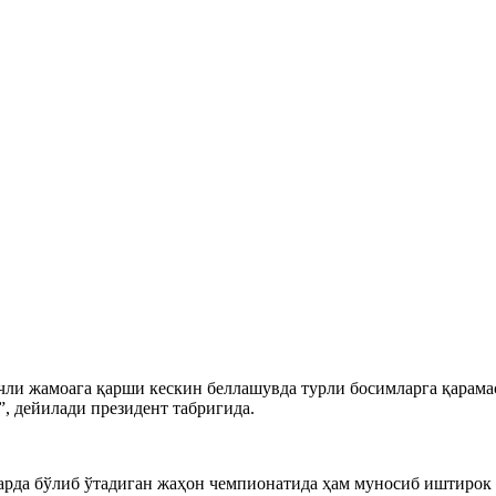
учли жамоага қарши кескин беллашувда турли босимларга қарама
, дейилади президент табригида.
тарда бўлиб ўтадиган жаҳон чемпионатида ҳам муносиб иштирок