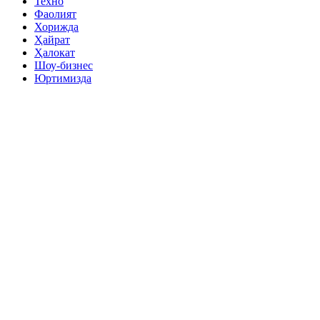
Техно
Фаолият
Хорижда
Ҳайрат
Ҳалокат
Шоу-бизнес
Юртимизда