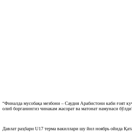
“Финалда мусобақа мезбони – Саудия Арабистони каби ғоят к
олиб борганингиз чинакам жасорат ва матонат намунаси бўлди”
Давлат раҳбари U17 терма вакиллари шу йил ноябрь ойида Қа