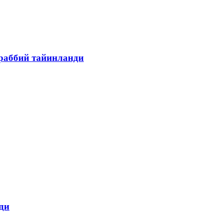
раббий тайинланди
ди