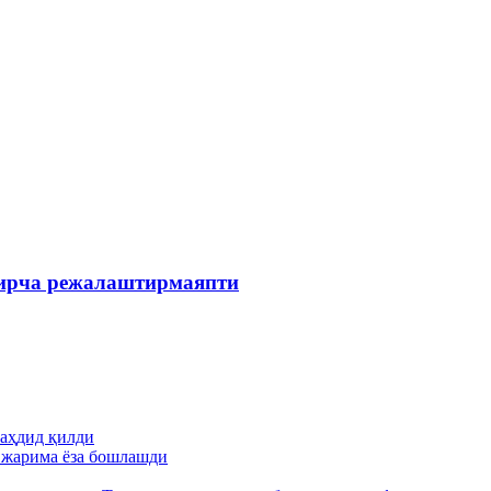
зирча режалаштирмаяпти
аҳдид қилди
н жарима ёза бошлашди