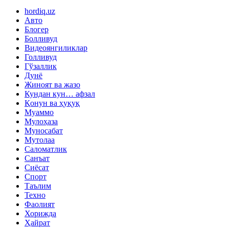
hordiq.uz
Авто
Блогер
Болливуд
Видеоянгиликлар
Голливуд
Гўзаллик
Дунё
Жиноят ва жазо
Кундан кун… афзал
Қонун ва ҳуқуқ
Муаммо
Мулоҳаза
Муносабат
Мутолаа
Саломатлик
Санъат
Сиёсат
Спорт
Таълим
Техно
Фаолият
Хорижда
Ҳайрат