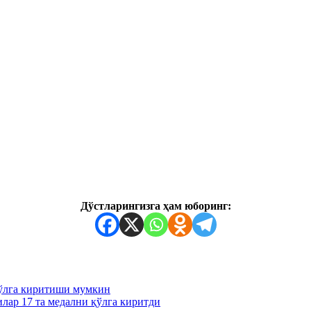
Дўстларингизга ҳам юборинг:
қўлга киритиши мумкин
лар 17 та медални қўлга киритди