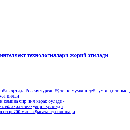
 интеллект технологиялари жорий этилади
хабар ортида Россия турган бўлиши мумкин деб гумон қилинмо
қот қилди
н камида бир йил керак бўлади»
нглаб аҳоли эвакуация қилинди
мерлар 700 минг сўмгача пул олишади