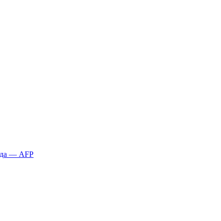
қда — AFP