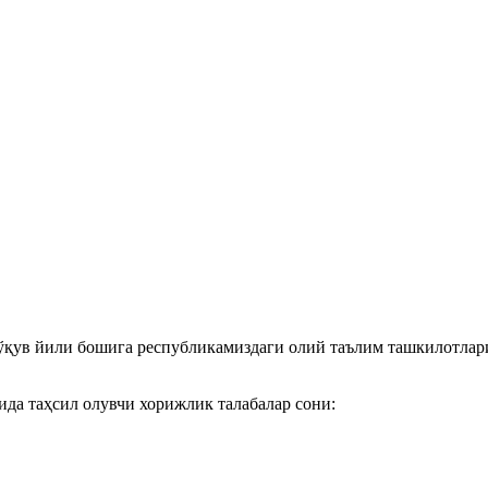
ўқув йили бошига республикамиздаги олий таълим ташкилотлари
да таҳсил олувчи хорижлик талабалар сони: