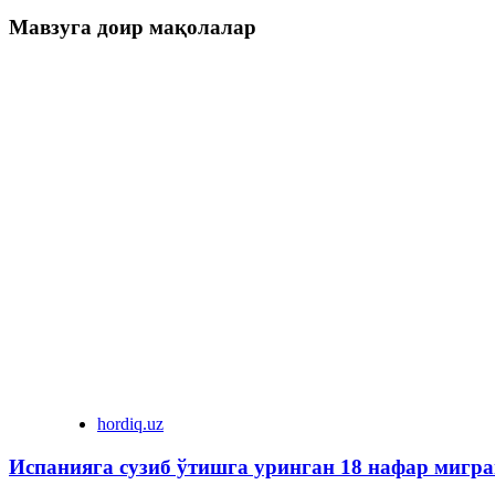
Мавзуга доир мақолалар
hordiq.uz
Испанияга сузиб ўтишга уринган 18 нафар мигра