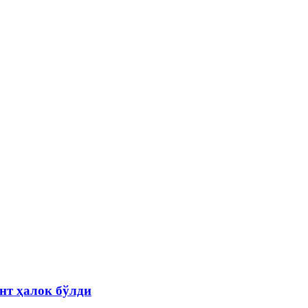
нт ҳалок бўлди