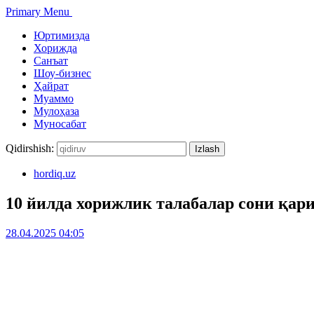
Primary Menu
Юртимизда
Хорижда
Санъат
Шоу-бизнес
Ҳайрат
Муаммо
Мулоҳаза
Муносабат
Qidirshish:
hordiq.uz
10 йилда хорижлик талабалар сони қари
28.04.2025 04:05