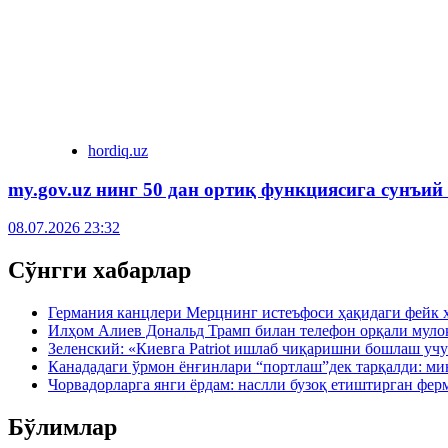
hordiq.uz
my.gov.uz нинг 50 дан ортиқ функциясига сунъий
08.07.2026 23:32
Сўнгги хабарлар
Германия канцлери Мерцнинг истеъфоси ҳақидаги фейк 
Илҳом Алиев Дональд Трамп билан телефон орқали муло
Зеленский: «Киевга Patriot ишлаб чиқаришни бошлаш учу
Канададаги ўрмон ёнғинлари “портлаш”дек тарқалди: ми
Чорвадорларга янги ёрдам: наслли бузоқ етиштирган фер
Бўлимлар