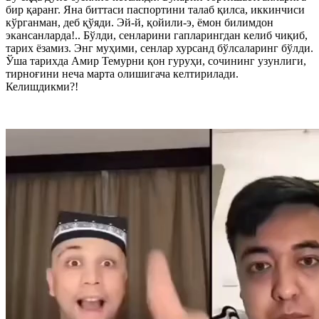
бир қаранг. Яна биттаси паспортини талаб қилса, иккинчиси
кўрганман, деб қўяди. Эй-й, қойили-э, ёмон билимдон
экансанларда!.. Бўлди, сенларини гапларингдан келиб чиқиб,
тарих ёзамиз. Энг муҳими, сенлар хурсанд бўлсаларинг бўлди.
Ўша тарихда Амир Темурни қон гуруҳи, сочининг узунлиги,
тирноғини неча марта олишигача келтирилади.
Келишдикми?!