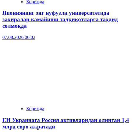
Хорижда
Япониянинг энг нуфузли университетида
захиралар камайиши тадқиқотларга таҳдид
солмоқда
07.08.2026 06:02
Хорижда
ЕИ Украинага Россия активларидан олинган 1,4
млрд евро ажратади