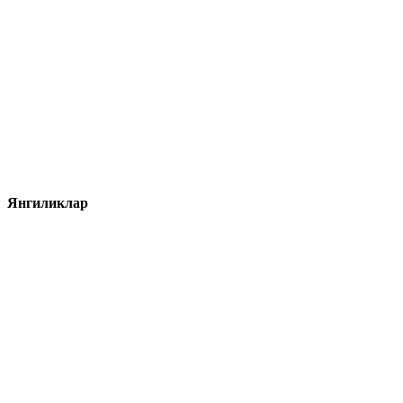
Янгиликлар