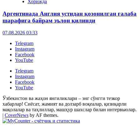
Хорижда
Аргентинада Англия устидан қозонилган ғалаба
шарафига байрам эълон қилинди
07.08.2026 03:33
Telegram
Instagram
Facebook
YouTube
Telegram
Instagram
Facebook
YouTube
Ўзбекистон ва жаҳон янгиликлари – энг сўнгги тезкор
хабарлар! Сиёсат, жамият ва долзарб воқеалар, қизиқарли
мақолалар ва таҳлиллар, машҳур шахслар билан интервьюлар.
|
CoverNews
by AF themes.