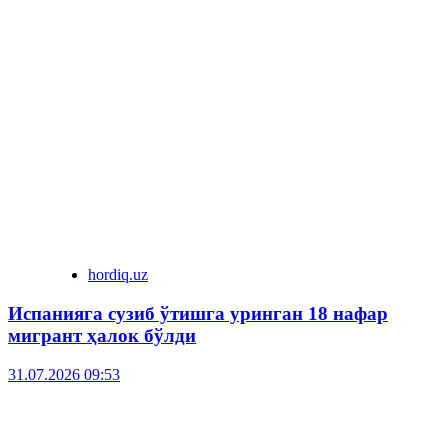
hordiq.uz
Испанияга сузиб ўтишга уринган 18 нафар
мигрант ҳалок бўлди
31.07.2026 09:53