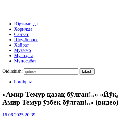
Юртимизда
Хорижда
Санъат
Шоу-бизнес
Ҳайрат
Муаммо
Мулоҳаза
Муносабат
Qidirshish:
hordiq.uz
«Амир Темур қазақ бўлған!..» «Йўқ,
Амир Темур ўзбек бўлган!..» (видео)
16.06.2025 20:39