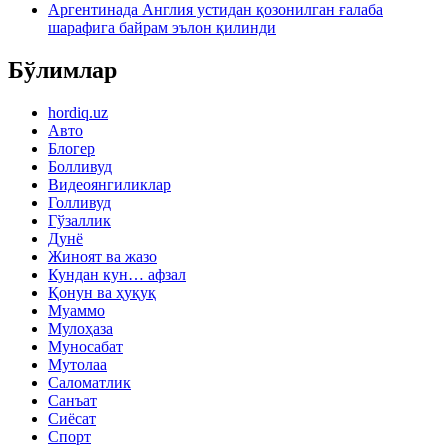
Аргентинада Англия устидан қозонилган ғалаба
шарафига байрам эълон қилинди
Бўлимлар
hordiq.uz
Авто
Блогер
Болливуд
Видеоянгиликлар
Голливуд
Гўзаллик
Дунё
Жиноят ва жазо
Кундан кун… афзал
Қонун ва ҳуқуқ
Муаммо
Мулоҳаза
Муносабат
Мутолаа
Саломатлик
Санъат
Сиёсат
Спорт