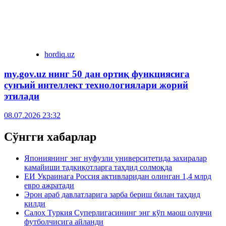
hordiq.uz
my.gov.uz нинг 50 дан ортиқ функциясига
сунъий интеллект технологиялари жорий
этилади
08.07.2026 23:32
Сўнгги хабарлар
Япониянинг энг нуфузли университетида захиралар
камайиши тадқиқотларга таҳдид солмоқда
ЕИ Украинага Россия активларидан олинган 1,4 млрд
евро ажратади
Эрон араб давлатларига зарба бериш билан таҳдид
қилди
Салоҳ Туркия Суперлигасининг энг кўп маош олувчи
футболчисига айланди