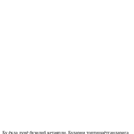
Бу ёқда дунё бузилиб кетаяпди. Буларни тортишаётганларига