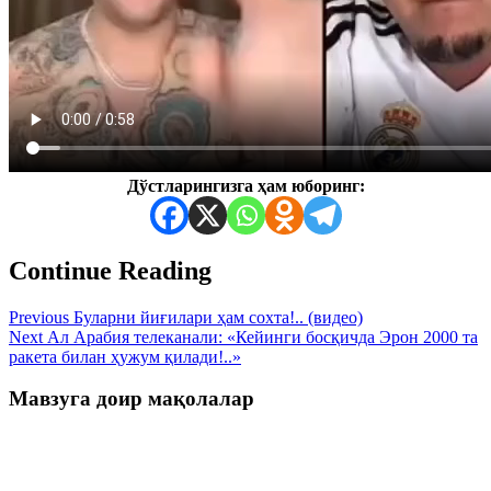
Дўстларингизга ҳам юборинг:
Continue Reading
Previous
Буларни йиғилари ҳам сохта!.. (видео)
Next
Ал Арабия телеканали: «Кейинги босқичда Эрон 2000 та
ракета билан ҳужум қилади!..»
Мавзуга доир мақолалар