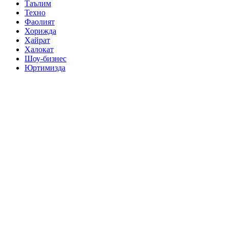
Таълим
Техно
Фаолият
Хорижда
Ҳайрат
Ҳалокат
Шоу-бизнес
Юртимизда