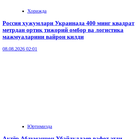
Хорижда
Россия ҳужумлари Украинада 400 минг квадрат
метрдан ортиқ тижорий омбор ва логистика
мажмуаларини вайрон қилди
08.08.2026 02:01
Юртимизда
Актёр Абду­маннон Убайдуллаев вафот этди