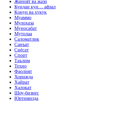
Жиноят ва жазо
Кундан кун… афзал
Қонун ва ҳуқуқ
Муаммо
Мулоҳаза
Муносабат
Мутолаа
Саломатлик
Санъат
Сиёсат
Спорт
Таълим
Техно
Фаолият
Хорижда
Ҳайрат
Ҳалокат
Шоу-бизнес
Юртимизда