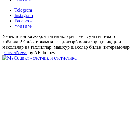
Telegram
Instagram
Facebook
YouTube
Ўзбекистон ва жаҳон янгиликлари – энг сўнгги тезкор
хабарлар! Сиёсат, жамият ва долзарб воқеалар, қизиқарли
мақолалар ва таҳлиллар, машҳур шахслар билан интервьюлар.
|
CoverNews
by AF themes.