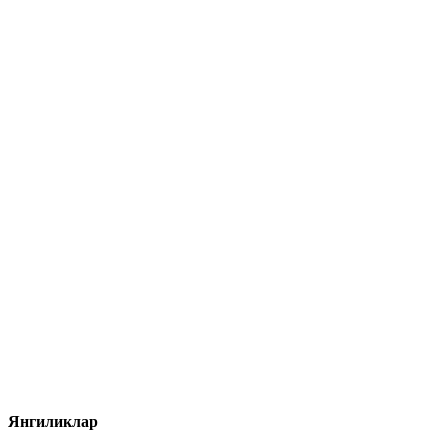
Янгиликлар