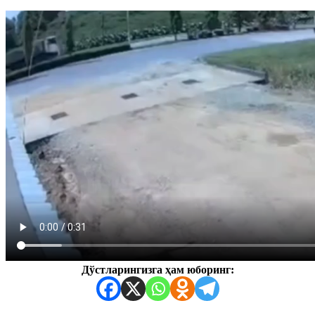
Дўстларингизга ҳам юборинг: