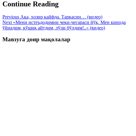
Continue Reading
Previous
Ака, ҳозир кайфда. Тарқасин… (видео)
Next
«Мени истеъдодимни чеки-чегараси йўқ. Мен кинода
ўйнадим, қўшиқ айтдим, лўли бўлдим!..» (видео)
Мавзуга доир мақолалар