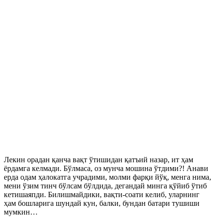
Лекин орадан қанча вақт ўтишидан қатъий назар, ит ҳам
ёрдамга келмади. Бўлмаса, оз мунча мошина ўтдими?! Анави
ерда одам ҳалокатга учрадими, молми фарқи йўқ, менга нима,
мени ўзим тинч бўлсам бўлдида, дегандай минга қўйиб ўтиб
кетишаяпди. Билишмайдики, вақти-соати келиб, уларнинг
ҳам бошларига шундай кун, балки, бундан батари тушиши
мумкин…