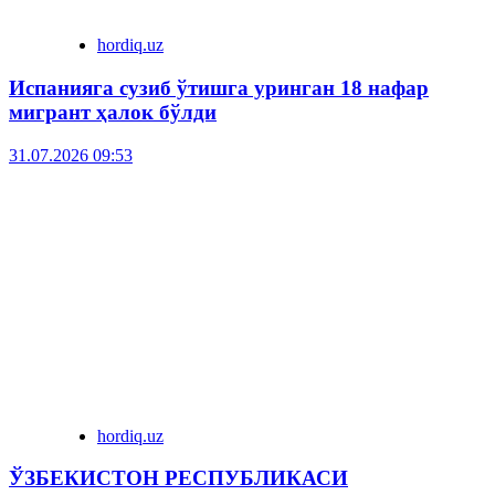
hordiq.uz
Испанияга сузиб ўтишга уринган 18 нафар
мигрант ҳалок бўлди
31.07.2026 09:53
hordiq.uz
ЎЗБЕКИСТОН РЕСПУБЛИКАСИ