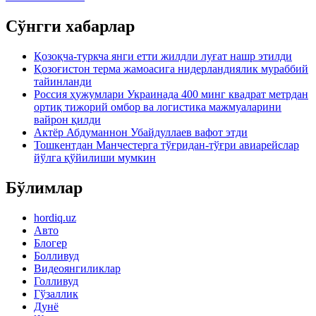
Сўнгги хабарлар
Қозоқча-туркча янги етти жилдли луғат нашр этилди
Қозоғистон терма жамоасига нидерландиялик мураббий
тайинланди
Россия ҳужумлари Украинада 400 минг квадрат метрдан
ортиқ тижорий омбор ва логистика мажмуаларини
вайрон қилди
Актёр Абду­маннон Убайдуллаев вафот этди
Тошкентдан Манчестерга тўғридан-тўғри авиарейслар
йўлга қўйилиши мумкин
Бўлимлар
hordiq.uz
Авто
Блогер
Болливуд
Видеоянгиликлар
Голливуд
Гўзаллик
Дунё