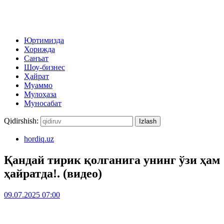
Юртимизда
Хорижда
Санъат
Шоу-бизнес
Ҳайрат
Муаммо
Мулоҳаза
Муносабат
Qidirshish:
hordiq.uz
Қандай тирик қолганига унинг ўзи ҳам
ҳайратда!. (видео)
09.07.2025 07:00