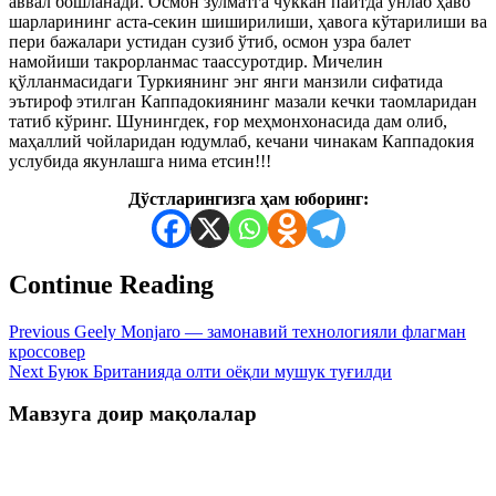
аввал бошланади. Осмон зулматга чўккан пайтда ўнлаб ҳаво
шарларининг аста-секин шиширилиши, ҳавога кўтарилиши ва
пери бажалари устидан сузиб ўтиб, осмон узра балет
намойиши такрорланмас таассуротдир. Мичелин
қўлланмасидаги Туркиянинг энг янги манзили сифатида
эътироф этилган Каппадокиянинг мазали кечки таомларидан
татиб кўринг. Шунингдек, ғор меҳмонхонасида дам олиб,
маҳаллий чойларидан юдумлаб, кечани чинакам Каппадокия
услубида якунлашга нима етсин!!!
Дўстларингизга ҳам юборинг:
Continue Reading
Previous
Geely Monjaro — замонавий технологияли флагман
кроссовер
Next
Буюк Британияда олти оёқли мушук туғилди
Мавзуга доир мақолалар