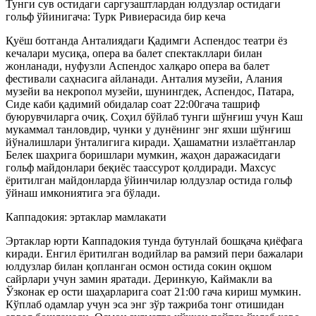
Тунги сув остидаги саргузаштлардан юлдузлар остидаги
гольф ўйинигача: Турк Ривиерасида бир кеча
Қуёш ботганда Анталиядаги Қадимги Аспендос театри ёз
кечалари мусиқа, опера ва балет спектакллари билан
жонланади, нуфузли Аспендос халқаро опера ва балет
фестивали саҳнасига айланади. Анталия музейи, Алания
музейи ва некропол музейи, шунингдек, Аспендос, Патара,
Сиде каби қадимий обидалар соат 22:00гача ташриф
буюрувчиларга очиқ. Соҳил бўйлаб тунги шўнғиш учун Каш
мукаммал танловдир, чунки у дунёнинг энг яхши шўнғиш
йўналишлари ўнталигига киради. Ҳашаматни излаётганлар
Белек шаҳрига боришлари мумкин, жаҳон даражасидаги
гольф майдонлари беқиёс таассурот қолдиради. Махсус
ёритилган майдонларда ўйинчилар юлдузлар остида гольф
ўйнаш имкониятига эга бўлади.
Каппадокия: эртаклар мамлакати
Эртаклар юрти Каппадокия тунда бутунлай бошқача қиёфага
киради. Енгил ёритилган водийлар ва рамзий пери бажалари
юлдузлар билан қопланган осмон остида сокин оқшом
сайрлари учун замин яратади. Деринкую, Каймакли ва
Ўзконак ер ости шаҳарларига соат 21:00 гача кириш мумкин.
Кўплаб одамлар учун эса энг зўр тажриба тонг отишидан