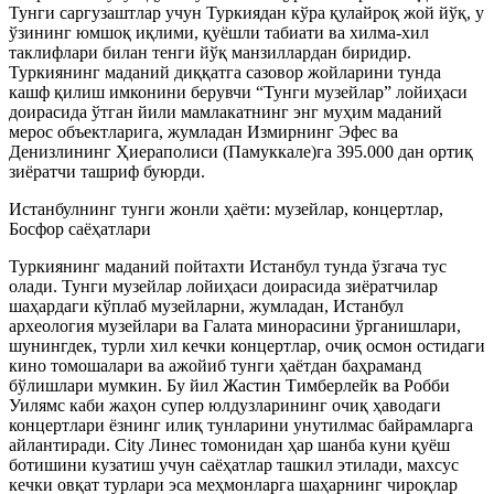
Тунги саргузаштлар учун Туркиядан кўра қулайроқ жой йўқ, у
ўзининг юмшоқ иқлими, қуёшли табиати ва хилма-хил
таклифлари билан тенги йўқ манзиллардан биридир.
Туркиянинг маданий диққатга сазовор жойларини тунда
кашф қилиш имконини берувчи “Тунги музейлар” лойиҳаси
доирасида ўтган йили мамлакатнинг энг муҳим маданий
мерос объектларига, жумладан Измирнинг Эфес ва
Денизлининг Ҳиераполиси (Памуккале)га 395.000 дан ортиқ
зиёратчи ташриф буюрди.
Истанбулнинг тунги жонли ҳаёти: музейлар, концертлар,
Босфор саёҳатлари
Туркиянинг маданий пойтахти Истанбул тунда ўзгача тус
олади. Тунги музейлар лойиҳаси доирасида зиёратчилар
шаҳардаги кўплаб музейларни, жумладан, Истанбул
археология музейлари ва Галата минорасини ўрганишлари,
шунингдек, турли хил кечки концертлар, очиқ осмон остидаги
кино томошалари ва ажойиб тунги ҳаётдан баҳраманд
бўлишлари мумкин. Бу йил Жастин Тимберлейк ва Робби
Уилямс каби жаҳон супер юлдузларининг очиқ ҳаводаги
концертлари ёзнинг илиқ тунларини унутилмас байрамларга
айлантиради. City Линес томонидан ҳар шанба куни қуёш
ботишини кузатиш учун саёҳатлар ташкил этилади, махсус
кечки овқат турлари эса меҳмонларга шаҳарнинг чироқлар