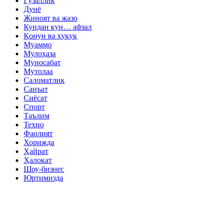
Гўзаллик
Дунё
Жиноят ва жазо
Кундан кун… афзал
Қонун ва ҳуқуқ
Муаммо
Мулоҳаза
Муносабат
Мутолаа
Саломатлик
Санъат
Сиёсат
Спорт
Таълим
Техно
Фаолият
Хорижда
Ҳайрат
Ҳалокат
Шоу-бизнес
Юртимизда