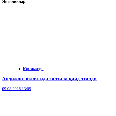
Янгиликлар
Юртимизда
Андижон вилоятида зилзила қайд этилди
09.08.2026 13:09