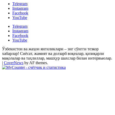
Telegram
Instagram
Facebook
YouTube
Telegram
Instagram
Facebook
YouTube
Ўзбекистон ва жаҳон янгиликлари – энг сўнгги тезкор
хабарлар! Сиёсат, жамият ва долзарб воқеалар, қизиқарли
мақолалар ва таҳлиллар, машҳур шахслар билан интервьюлар.
|
CoverNews
by AF themes.