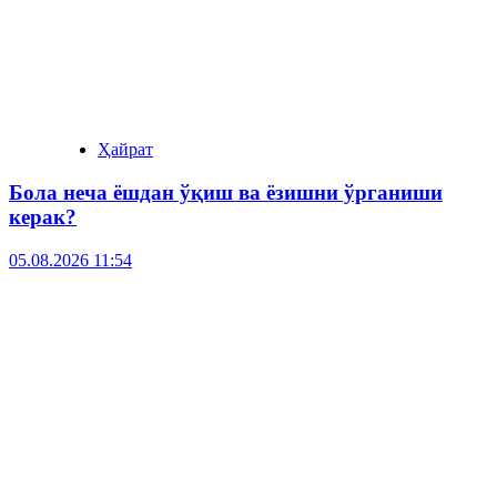
Ҳайрат
Бола неча ёшдан ўқиш ва ёзишни ўрганиши
керак?
05.08.2026 11:54