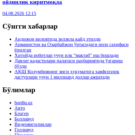
ойдинлик киритмоқда
04.08.2026 12:15
Сўнгги хабарлар
Андижон вилоятида зилзила қайд этилди
Арманистон ва Озарбайжон ўртасидаги низо саҳифаси
ёпилган
Хитойда роботлар учун илк “мактаб” иш бошлади
Давлат кадастрлари палатаси раҳбариятида ўзгариш
бўлди
АҚШ Колумбиянинг янги ҳукуматига хавфсизлик
дастурлари учун 1 миллиард доллар ажратади
Бўлимлар
hordiq.uz
Авто
Блогер
Болливуд
Видеоянгиликлар
Голливуд