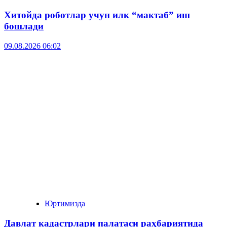
Хитойда роботлар учун илк “мактаб” иш
бошлади
09.08.2026 06:02
Юртимизда
Давлат кадастрлари палатаси раҳбариятида