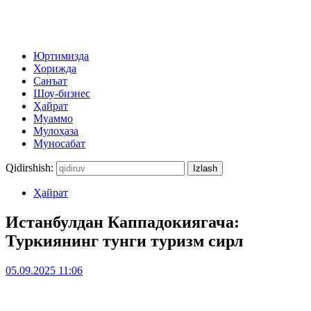
Юртимизда
Хорижда
Санъат
Шоу-бизнес
Ҳайрат
Муаммо
Мулоҳаза
Муносабат
Qidirshish:
Ҳайрат
Истанбулдан Каппадокиягача:
Туркиянинг тунги туризм сирл
05.09.2025 11:06