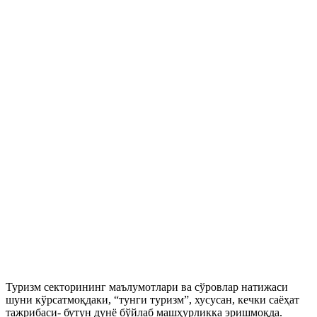
Туризм секторининг маълумотлари ва сўровлар натижаси
шуни кўрсатмоқдаки, “тунги туризм”, хусусан, кечки саёҳат
тажрибаси- бутун дунё бўйлаб машҳурликка эришмоқда.