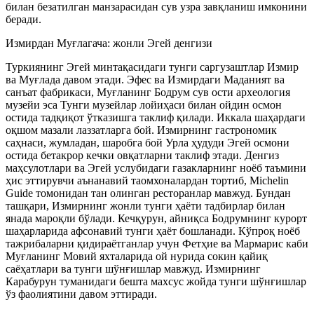
билан безатилган манзарасидан сув узра завқланиш имконини
беради.
Измирдан Муғлагача: жонли Эгей денгизи
Туркиянинг Эгей минтақасидаги тунги саргузаштлар Измир
ва Муғлада давом этади. Эфес ва Измирдаги Маданият ва
санъат фабрикаси, Муғланинг Бодрум сув ости археология
музейи эса Тунги музейлар лойиҳаси билан ойдин осмон
остида тадқиқот ўтказишга таклиф қилади. Иккала шаҳардаги
оқшом мазали лаззатларга бой. Измирнинг гастрономик
саҳнаси, жумладан, шаробга бой Урла ҳудуди Эгей осмони
остида бетакрор кечки овқатларни таклиф этади. Денгиз
маҳсулотлари ва Эгей услубидаги газакларнинг ноёб таъмини
ҳис эттирувчи аънанавий таомхоналардан тортиб, Michelin
Guide томонидан тан олинган ресторанлар мавжуд. Бундан
ташқари, Измирнинг жонли тунги ҳаёти тадбирлар билан
янада мароқли бўлади. Кечқурун, айниқса Бодрумнинг курорт
шаҳарларида афсонавий тунги ҳаёт бошланади. Кўпроқ ноёб
тажрибаларни қидираётганлар учун Фетҳие ва Мармарис каби
Муғланинг Мовий яхталарида ой нурида сокин қайиқ
саёҳатлари ва тунги шўнғишлар мавжуд. Измирнинг
Карабурун туманидаги бешта махсус жойда тунги шўнғишлар
ўз фаолиятини давом эттиради.