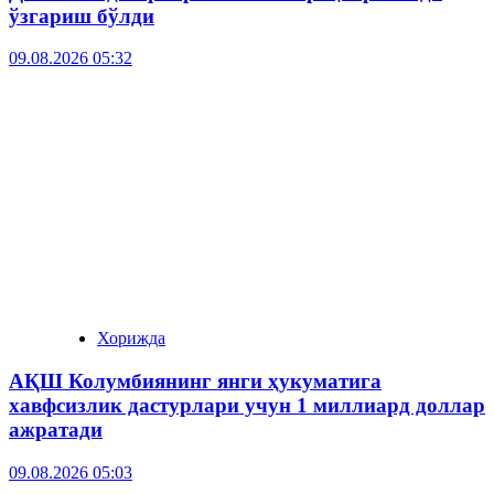
ўзгариш бўлди
09.08.2026 05:32
Хорижда
АҚШ Колумбиянинг янги ҳукуматига
хавфсизлик дастурлари учун 1 миллиард доллар
ажратади
09.08.2026 05:03