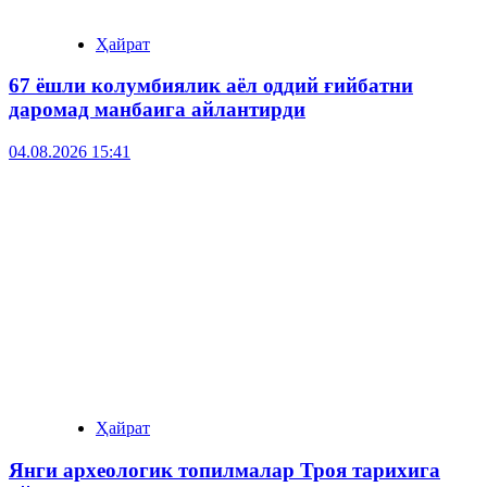
Ҳайрат
67 ёшли колумбиялик аёл оддий ғийбатни
даромад манбаига айлантирди
04.08.2026 15:41
Ҳайрат
Янги археологик топилмалар Троя тарихига