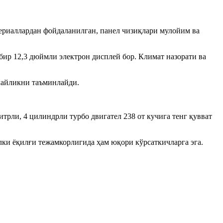
ериаллардан фойдаланилган, панел чизиқлари мулойим ва
бир 12,3 дюймли электрон дисплей бор. Климат назорати ва
улайликни таъминлайди.
трли, 4 цилиндрли турбо двигател 238 от кучига тенг қувват
алки ёқилғи тежамкорлигида ҳам юқори кўрсаткичларга эга.