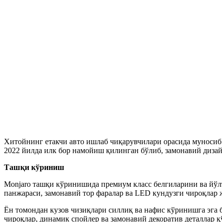
Хитойнинг етакчи авто ишлаб чиқарувчилари орасида муносиб 
2022 йилда илк бор намойиш қилинган бўлиб, замонавий дизай
Ташқи кўриниш
Monjaro ташқи кўринишида премиум класс белгиларини ва йўл
панжараси, замонавий тор фаралар ва LED кундузги чироқлар
Ён томондан кузов чизиқлари силлиқ ва нафис кўринишга эга б
чироқлар, динамик спойлер ва замонавий декоратив деталлар қ