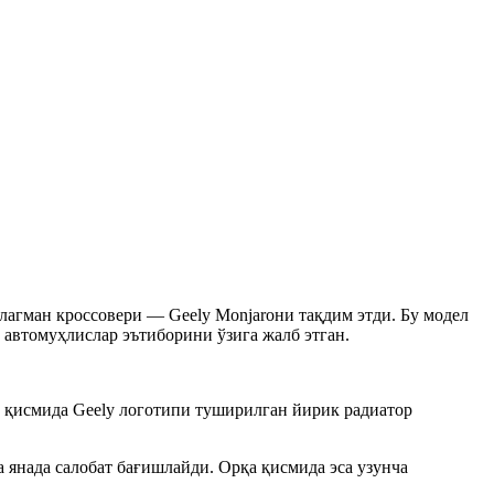
лагман кроссовери — Geely Monjaroни тақдим этди. Бу модел
 автомуҳлислар эътиборини ўзига жалб этган.
 қисмида Geely логотипи туширилган йирик радиатор
 янада салобат бағишлайди. Орқа қисмида эса узунча