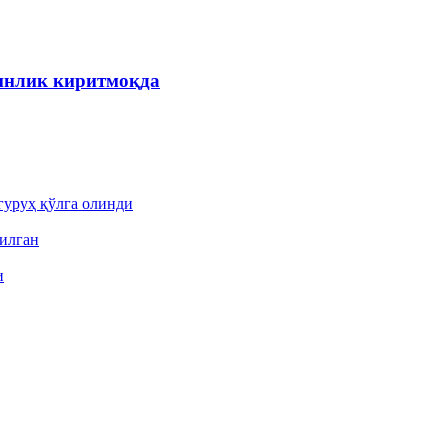
инлик киритмоқда
гуруҳ қўлга олинди
пилган
и