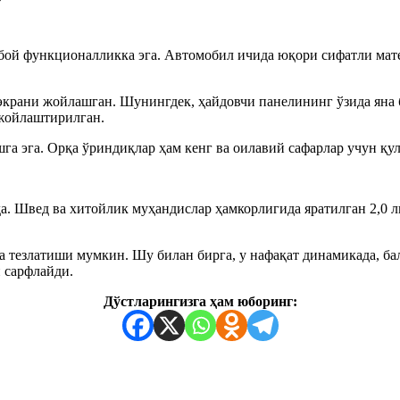
 бой функционалликка эга. Автомобил ичида юқори сифатли мат
экрани жойлашган. Шунингдек, ҳайдовчи панелининг ўзида яна 
жойлаштирилган.
га эга. Орқа ўриндиқлар ҳам кенг ва оилавий сафарлар учун қ
. Швед ва хитойлик муҳандислар ҳамкорлигида яратилган 2,0 ли
да тезлатиши мумкин. Шу билан бирга, у нафақат динамикада, б
 сарфлайди.
Дўстларингизга ҳам юборинг: