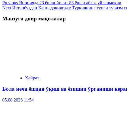
Previous
Японияда 23 ёшли йигит 83 ёшли аёлга уйланмоқчи
Next
Истанбулдан Каппадокиягача: Туркиянинг тунги туризм с
Мавзуга доир мақолалар
Ҳайрат
Бола неча ёшдан ўқиш ва ёзишни ўрганиши кера
05.08.2026 11:54