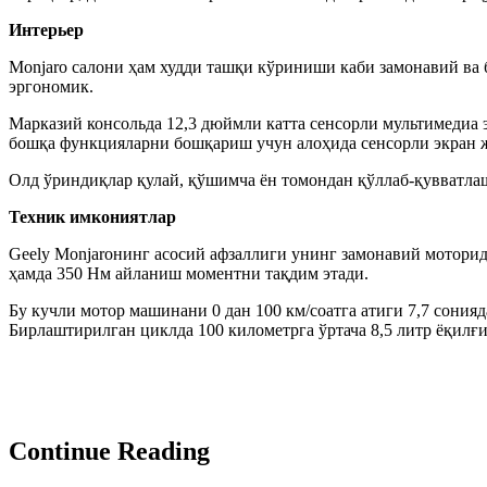
Интерьер
Monjaro салони ҳам худди ташқи кўриниши каби замонавий ва
эргономик.
Марказий консольда 12,3 дюймли катта сенсорли мультимедиа 
бошқа функцияларни бошқариш учун алоҳида сенсорли экран 
Олд ўриндиқлар қулай, қўшимча ён томондан қўллаб-қувватлаш
Техник имкониятлар
Geely Monjaroнинг асосий афзаллиги унинг замонавий моторида
ҳамда 350 Нм айланиш моментни тақдим этади.
Бу кучли мотор машинани 0 дан 100 км/соатга атиги 7,7 сония
Бирлаштирилган циклда 100 километрга ўртача 8,5 литр ёқилғи
Continue Reading