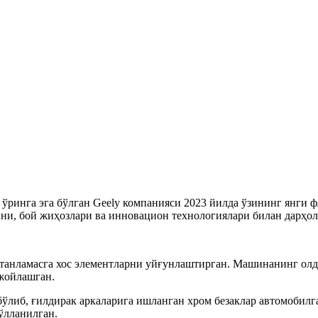
ўринга эга бўлган Geely компанияси 2023 йилда ўзининг янги ф
ни, бой жиҳозлари ва инновацион технологиялари билан дарҳол
танламасга хос элементларни уйғунлаштирган. Машинанинг олд
 жойлашган.
ўлиб, ғилдирак аркаларига ишланган хром безаклар автомобилга
ўлланилган.