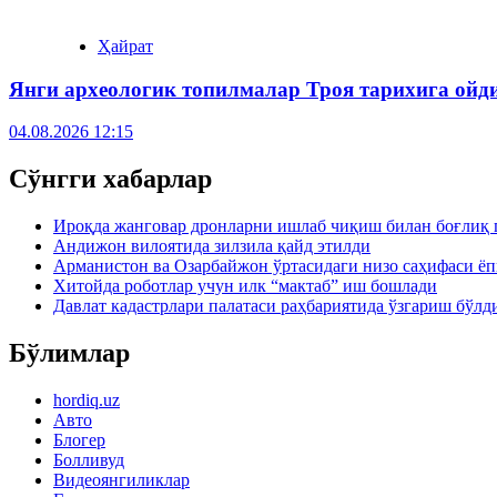
Ҳайрат
Янги археологик топилмалар Троя тарихига ойд
04.08.2026 12:15
Сўнгги хабарлар
Ироқда жанговар дронларни ишлаб чиқиш билан боғлиқ 
Андижон вилоятида зилзила қайд этилди
Арманистон ва Озарбайжон ўртасидаги низо саҳифаси ё
Хитойда роботлар учун илк “мактаб” иш бошлади
Давлат кадастрлари палатаси раҳбариятида ўзгариш бўлд
Бўлимлар
hordiq.uz
Авто
Блогер
Болливуд
Видеоянгиликлар