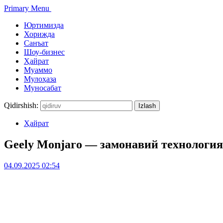
Primary Menu
Юртимизда
Хорижда
Санъат
Шоу-бизнес
Ҳайрат
Муаммо
Мулоҳаза
Муносабат
Qidirshish:
Ҳайрат
Geely Monjaro — замонавий технология
04.09.2025 02:54