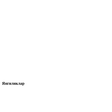
Янгиликлар