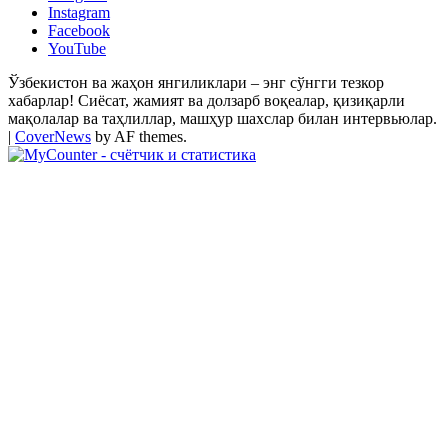
Instagram
Facebook
YouTube
Ўзбекистон ва жаҳон янгиликлари – энг сўнгги тезкор
хабарлар! Сиёсат, жамият ва долзарб воқеалар, қизиқарли
мақолалар ва таҳлиллар, машҳур шахслар билан интервьюлар.
|
CoverNews
by AF themes.