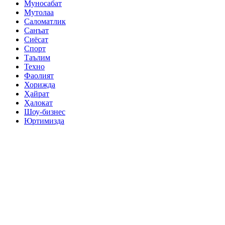
Муносабат
Мутолаа
Саломатлик
Санъат
Сиёсат
Спорт
Таълим
Техно
Фаолият
Хорижда
Ҳайрат
Ҳалокат
Шоу-бизнес
Юртимизда