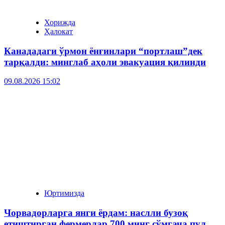
Хорижда
Ҳалокат
Канададаги ўрмон ёнғинлари “портлаш”дек
тарқалди: минглаб аҳоли эвакуация қилинди
09.08.2026 15:02
Юртимизда
Чорвадорларга янги ёрдам: наслли бузоқ
етиштирган фермерлар 700 минг сўмгача пул