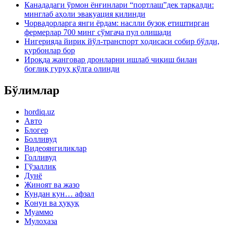
Канададаги ўрмон ёнғинлари “портлаш”дек тарқалди:
минглаб аҳоли эвакуация қилинди
Чорвадорларга янги ёрдам: наслли бузоқ етиштирган
фермерлар 700 минг сўмгача пул олишади
Нигерияда йирик йўл-транспорт ҳодисаси собир бўлди,
қурбонлар бор
Ироқда жанговар дронларни ишлаб чиқиш билан
боғлиқ гуруҳ қўлга олинди
Бўлимлар
hordiq.uz
Авто
Блогер
Болливуд
Видеоянгиликлар
Голливуд
Гўзаллик
Дунё
Жиноят ва жазо
Кундан кун… афзал
Қонун ва ҳуқуқ
Муаммо
Мулоҳаза