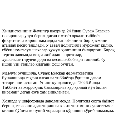
Ҳиндистоннинг Жаунпур шаҳрида 24 ёшли Сураж Бхаскар
ногиронлар учун бериладиган имтиёз орқали тиббиёт
факултетига кириш мақсадида чап оёғининг бир қисмини
атайлаб кесиб ташлади. У аввал политсияга мурожаат қилиб,
гўёки номаълум шахслар ҳужум қилганини билдирган. Бироқ
тергов давомида воқеа жойидан шпритслар,
ҳушсизлантирувчи дори ва кесиш асбоблари топилиб, бу
ишни ўзи атайлаб қилгани фош бўлган.
Маълум бўлишича, Сураж Бхаскар фарматсевтика
йўналишида таҳсил олган ва тиббиётда ўқишни давом
эттиришни истаган. Унинг кундалигида: “2026-йилда
Тиббиёт ва жарроҳлик бакалаврига ҳар қандай йўл билан
кираман” деган ёзув ҳам аниқланган.
Ҳозирда у шифохонада даволанмоқда. Политсия сохта баёнот
бериш, терговни адаштириш ва квота тизимини суиистеъмол
қилиш бўйича қонуний чораларни кўришни кўриб чиқмоқда.