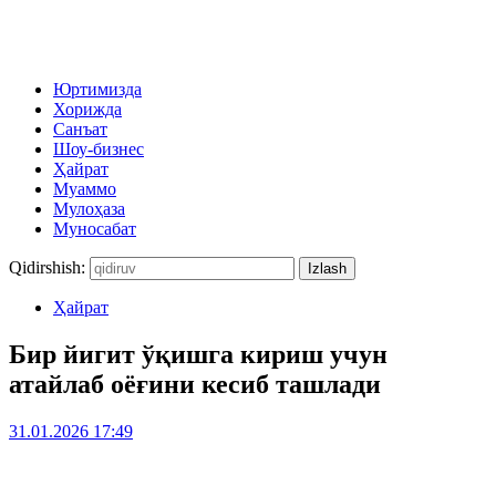
Юртимизда
Хорижда
Санъат
Шоу-бизнес
Ҳайрат
Муаммо
Мулоҳаза
Муносабат
Qidirshish:
Ҳайрат
Бир йигит ўқишга кириш учун
атайлаб оёғини кесиб ташлади
31.01.2026 17:49