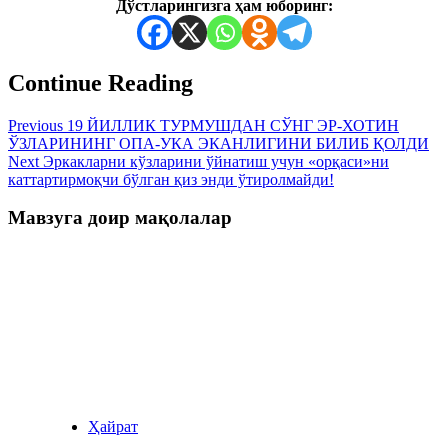
Дўстларингизга ҳам юборинг:
Continue Reading
Previous
19 ЙИЛЛИК ТУРМУШДАН СЎНГ ЭР-ХОТИН
ЎЗЛАРИНИНГ ОПА-УКА ЭКАНЛИГИНИ БИЛИБ ҚОЛДИ
Next
Эркакларни кўзларини ўйнатиш учун «орқаси»ни
каттартирмоқчи бўлган қиз энди ўтиролмайди!
Мавзуга доир мақолалар
Ҳайрат