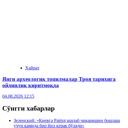
Ҳайрат
Янги археологик топилмалар Троя тарихига
ойдинлик киритмоқда
04.08.2026 12:15
Сўнгги хабарлар
Зеленский: «Киевга Patriot ишлаб чиқаришни бошлаш
учун камида бир йил керак бўлади»