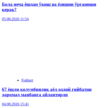
Бола неча ёшдан ўқиш ва ёзишни ўрганиши
керак?
05.08.2026 11:54
Ҳайрат
67 ёшли колумбиялик аёл оддий ғийбатни
даромад манбаига айлантирди
04.08.2026 15:41