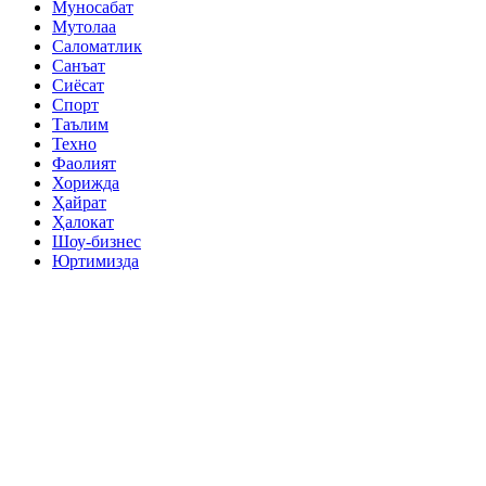
Муносабат
Мутолаа
Саломатлик
Санъат
Сиёсат
Спорт
Таълим
Техно
Фаолият
Хорижда
Ҳайрат
Ҳалокат
Шоу-бизнес
Юртимизда