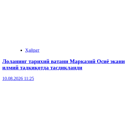
Ҳайрат
Лоланинг тарихий ватани Марказий Осиё экани
илмий тадқиқотда тасдиқланди
10.08.2026 11:25