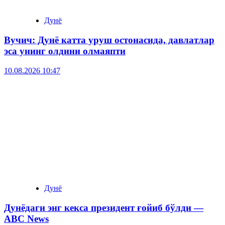
Дунё
Вучич: Дунё катта уруш остонасида, давлатлар
эса унинг олдини олмаяпти
10.08.2026 10:47
Дунё
Дунёдаги энг кекса президент ғойиб бўлди —
ABC News