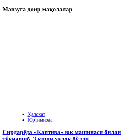
Мавзуга доир мақолалар
Ҳалокат
Юртимизда
Сирдарёда «Каптива» юк машинаси билан
тўқнашиб, 3 киши ҳалок бўлди