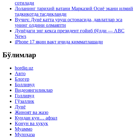
сотилади
Лоланинг тарихий ватани Марказий Осиё экани илмий
тадқиқотда тасдиқланди
Вучич: Дунё катта уруш остонасида, давлатлар эса
унинг олдини олмаяпти
Дунёдаги энг кекса президент ғойиб бўлди — ABC
News
iPhone 17 яқин вақт ичида қимматлашади
Бўлимлар
hordiq.uz
Авто
Блогер
Болливуд
Видеоянгиликлар
Голливуд
Гўзаллик
Дунё
Жиноят ва жазо
Кундан кун… афзал
Қонун ва ҳуқуқ
Муаммо
Мулоҳаза