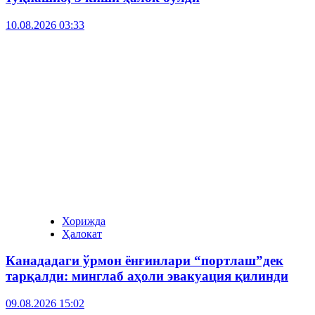
10.08.2026 03:33
Хорижда
Ҳалокат
Канададаги ўрмон ёнғинлари “портлаш”дек
тарқалди: минглаб аҳоли эвакуация қилинди
09.08.2026 15:02