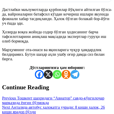
Дастлабки маълумотларда қурбонлар йўқлиги айтилган бўлса-
да, вайроналарни батафсил кўздан кечириш ишлари якунида
фожиали хабар тасдиқланди. Ҳалок бўлган болакай бор-йўғи
уч ёшда эди.
Ҳозирда воқеа жойида содир бўлган ҳодисанинг барча
тафсилотларини аниқлаш мақсадида экспертлар гуруҳи иш
олиб бормоқда.
Марҳумнинг ота-онаси ва яқинларига чуқур ҳамдардлик
билдирамиз. Бутун шаҳар аҳли ушбу оғир дамда сиз билан
бирга.
Дўстларингизга ҳам юборинг:
Continue Reading
Previous
Тошкент шаҳридаги “Авиатор” савдо-кўнгилочар
марказида ёнғин бўлмоқда
Next
Анталяда автобус ҳалокатга учради: 8 киши ҳалок, 26
киши ярадор бўлди