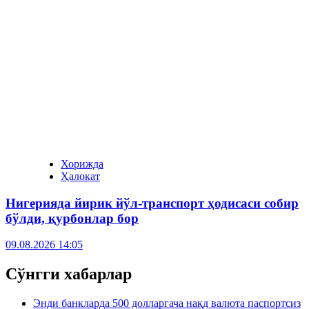
Хорижда
Ҳалокат
Нигерияда йирик йўл-транспорт ҳодисаси собир
бўлди, қурбонлар бор
09.08.2026 14:05
Сўнгги хабарлар
Энди банкларда 500 долларгача нақд валюта паспортсиз