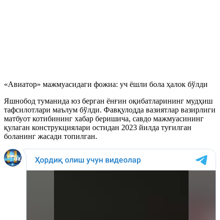
«Авиатор» мажмуасидаги фожиа: уч ёшли бола ҳалок бўлди
Яшнобод туманида юз берган ёнғин оқибатларининг мудҳиш
тафсилотлари маълум бўлди. Фавқулодда вазиятлар вазирлиги
матбуот котибининг хабар беришича, савдо мажмуасининг
қулаган конструкциялари остидан 2023 йилда туғилган
боланинг жасади топилган.