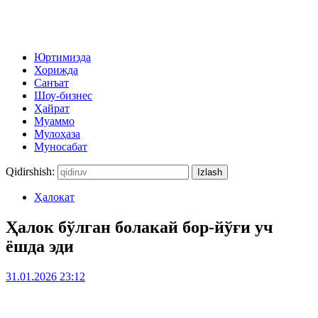
Юртимизда
Хорижда
Санъат
Шоу-бизнес
Ҳайрат
Муаммо
Мулоҳаза
Муносабат
Qidirshish:
Ҳалокат
Ҳалок бўлган болакай бор-йўғи уч
ёшда эди
31.01.2026 23:12