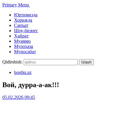
Primary Menu
Юртимизда
Хорижда
Санъат
Шоу-бизнес
Ҳайрат
Муаммо
Мулоҳаза
Муносабат
Qidirshish:
hordiq.uz
Вой, дурра-а-ак!!!
05.02.2026 09:45