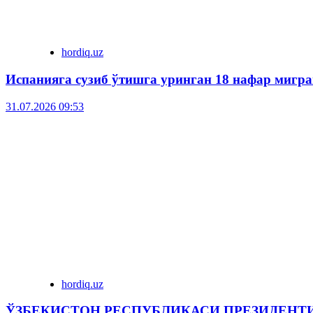
hordiq.uz
Испанияга сузиб ўтишга уринган 18 нафар мигра
31.07.2026 09:53
hordiq.uz
ЎЗБЕКИСТОН РЕСПУБЛИКАСИ ПРЕЗИДЕНТ