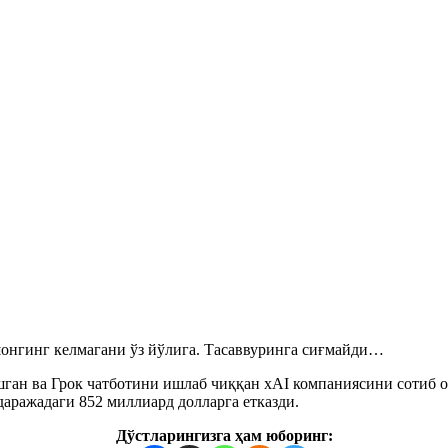
шонгинг келмагани ўз йўлига. Тасаввуринга сиғмайди…
ан ва Грок чатботини ишлаб чиққан xAI компаниясини сотиб ол
аражадаги 852 миллиард долларга етказди.
Дўстларингизга ҳам юборинг: