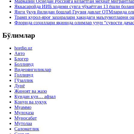
Марказий Осиёдан Россияга келаётган меҳнат мигрантла
Яккасаройда ИИБ ходими сувга чўкаётган 13 ёшли болан
Янги ўқув йилидан бошлаб Грузия давлат ОТМларида ол
Трамп қурол-яроғ захиралари ҳақидаги маълумотларни 
Флорида соҳиллари яқинида олимлар учун “сувости дача
Бўлимлар
hordiq.uz
Авто
Блогер
Болливуд
Видеоянгиликлар
Голливуд
Гўзаллик
Дунё
Жиноят ва жазо
Кундан кун… афзал
Қонун ва ҳуқуқ
Муаммо
Мулоҳаза
Муносабат
Мутолаа
Саломатлик