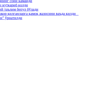
рнинг сони камайди
и қутқариб қолди
ий таълим бепул бўлади
ошкор қилганларга қамоқ жазосини ваъда қилди
си” ўрнатилди