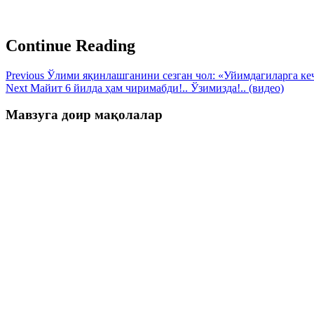
Continue Reading
Previous
Ўлими яқинлашганини сезган чол: «Уйимдагиларга кечқ
Next
Майит 6 йилда ҳам чиримабди!.. Ўзимизда!.. (видео)
Мавзуга доир мақолалар