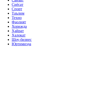
Санъат
Сиёсат
Спорт
Таълим
Техно
Фаолият
Хорижда
Ҳайрат
Ҳалокат
Шоу-бизнес
Юртимизда