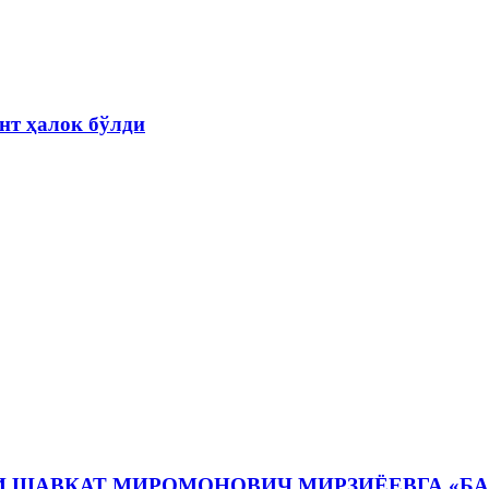
нт ҳалок бўлди
И ШАВКАТ МИРОМОНОВИЧ МИРЗИЁЕВГА «Б