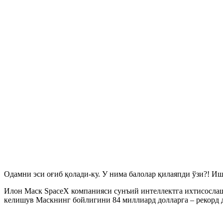
Одамни эси оғиб қолади-ку. У нима балолар қилаяпди ўзи?! И
Илон Маск SpaceX компанияси сунъий интеллектга ихтисослашг
келишув Маскнинг бойлигини 84 миллиард долларга – рекорд д