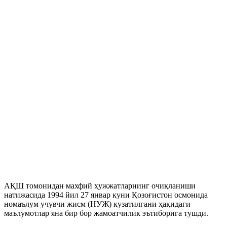
АҚШ томонидан махфий ҳужжатларнинг очиқланиши
натижасида 1994 йил 27 январ куни Қозоғистон осмонида
номаълум учувчи жисм (НУЖ) кузатилгани ҳақидаги
маълумотлар яна бир бор жамоатчилик эътиборига тушди.