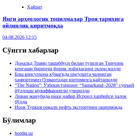
Ҳайрат
Янги археологик топилмалар Троя тарихига
ойдинлик киритмоқда
04.08.2026 12:15
Сўнгги хабарлар
Дональд Трамп ташаббуси билан тузилган Тинчлик
кенгаши биринчи йирик лойиҳасини эълон қилди
Бош консулхона кўмагида инсультга чалинган
ҳамюртимиз Олмаотадан юртимизга қайтарилди
“The Nation”: Ўзбекистоннинг “Samarkand–2028” сунъий
йўлдоши муваффақиятли учирилди
Ливан жанубида икки нафар Исроил ҳарбийси ҳалок
бўлди
Ироқ Туркия орқали нефть экспортини оширмоқда
Бўлимлар
hordiq.uz