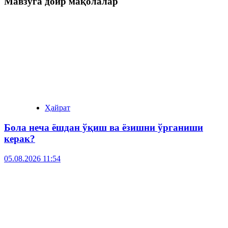
Мавзуга доир мақолалар
Ҳайрат
Бола неча ёшдан ўқиш ва ёзишни ўрганиши
керак?
05.08.2026 11:54