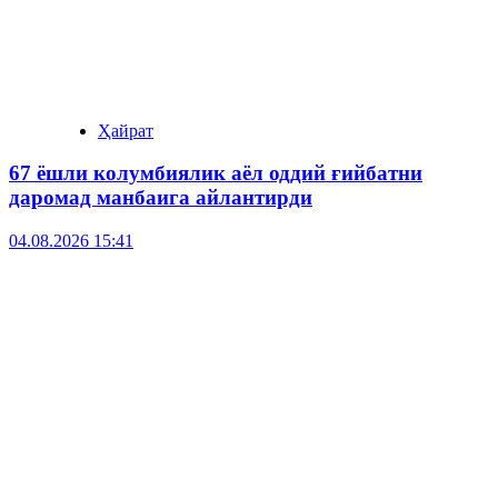
Ҳайрат
67 ёшли колумбиялик аёл оддий ғийбатни
даромад манбаига айлантирди
04.08.2026 15:41