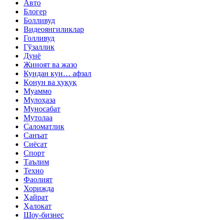
Авто
Блогер
Болливуд
Видеоянгиликлар
Голливуд
Гўзаллик
Дунё
Жиноят ва жазо
Кундан кун… афзал
Қонун ва ҳуқуқ
Муаммо
Мулоҳаза
Муносабат
Мутолаа
Саломатлик
Санъат
Сиёсат
Спорт
Таълим
Техно
Фаолият
Хорижда
Ҳайрат
Ҳалокат
Шоу-бизнес