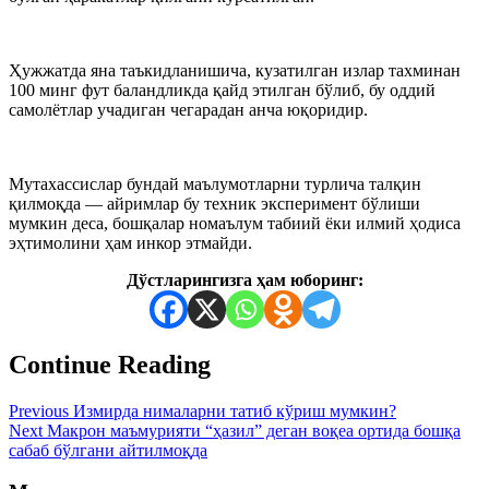
Ҳужжатда яна таъкидланишича, кузатилган излар тахминан
100 минг фут баландликда қайд этилган бўлиб, бу оддий
самолётлар учадиган чегарадан анча юқоридир.
Мутахассислар бундай маълумотларни турлича талқин
қилмоқда — айримлар бу техник эксперимент бўлиши
мумкин деса, бошқалар номаълум табиий ёки илмий ҳодиса
эҳтимолини ҳам инкор этмайди.
Дўстларингизга ҳам юборинг:
Continue Reading
Previous
Измирда нималарни татиб кўриш мумкин?
Next
Макрон маъмурияти “ҳазил” деган воқеа ортида бошқа
сабаб бўлгани айтилмоқда