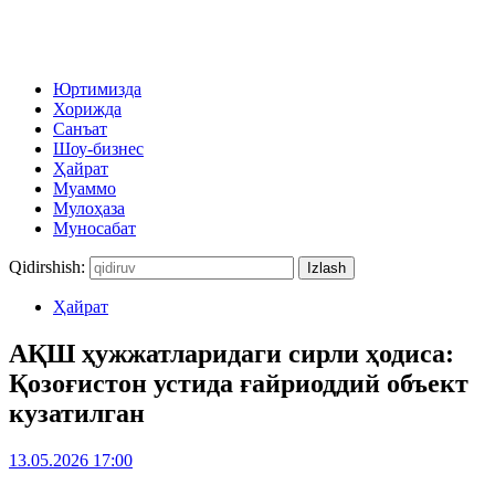
Юртимизда
Хорижда
Санъат
Шоу-бизнес
Ҳайрат
Муаммо
Мулоҳаза
Муносабат
Qidirshish:
Ҳайрат
АҚШ ҳужжатларидаги сирли ҳодиса:
Қозоғистон устида ғайриоддий объект
кузатилган
13.05.2026 17:00