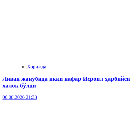
Хорижда
Ливан жанубида икки нафар Исроил ҳарбийси
ҳалок бўлди
06.08.2026 21:33