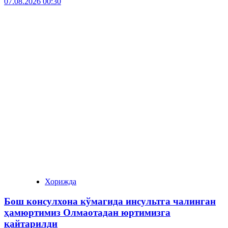
07.08.2026 00:30
Хорижда
Бош консулхона кўмагида инсультга чалинган
ҳамюртимиз Олмаотадан юртимизга
қайтарилди