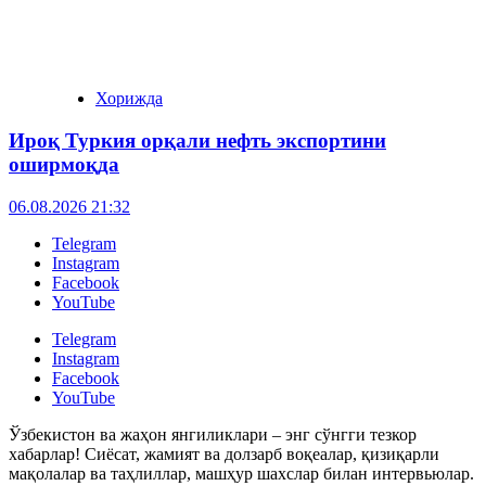
Хорижда
Ироқ Туркия орқали нефть экспортини
оширмоқда
06.08.2026 21:32
Telegram
Instagram
Facebook
YouTube
Telegram
Instagram
Facebook
YouTube
Ўзбекистон ва жаҳон янгиликлари – энг сўнгги тезкор
хабарлар! Сиёсат, жамият ва долзарб воқеалар, қизиқарли
мақолалар ва таҳлиллар, машҳур шахслар билан интервьюлар.