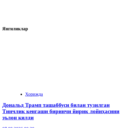
Янгиликлар
Хорижда
Дональд Трамп ташаббуси билан тузилган
Тинчлик кенгаши биринчи йирик лойиҳасини
эълон қилди