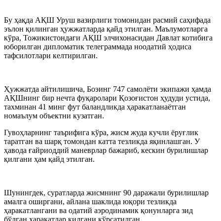
Бу ҳақда АҚШ Уруш вазирлиги томонидан расмий саҳифада
эълон қилинган ҳужжатларда қайд этилган. Маълумотларга
кўра, Тожикистондаги АҚШ элчихонасидан Давлат котибига
юборилган дипломатик телеграммада ноодатий ҳодиса
тафсилотлари келтирилган.
Ҳужжатда айтилишича, Боэинг 747 самолёти экипажи ҳамда
АҚШнинг бир нечта фуқаролари Қозоғистон ҳудуди устида,
тахминан 41 минг фут баландликда ҳаракатланаётган
номаълум объектни кузатган.
Гувоҳларнинг таърифига кўра, жисм жуда кучли ёруғлик
таратган ва шарқ томондан катта тезликда яқинлашган. У
ҳавода ғайриоддий маневрлар бажариб, кескин бурилишлар
қилгани ҳам қайд этилган.
Шунингдек, суратларда жисмнинг 90 даражали бурилишлар
амалга оширгани, айлана шаклида юқори тезликда
ҳаракатлангани ва одатий аэродинамик қонунларга зид
бўлган ҳаракатлар қилгани кўрсатилган.