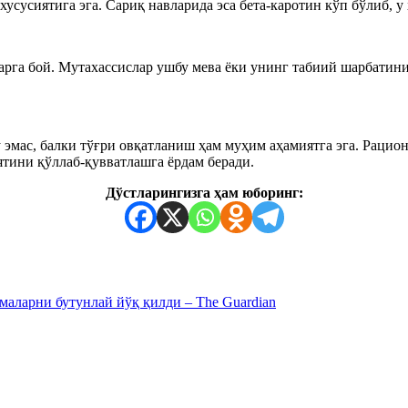
сусиятига эга. Сариқ навларида эса бета-каротин кўп бўлиб, у
рга бой. Мутахассислар ушбу мева ёки унинг табиий шарбатин
мас, балки тўғри овқатланиш ҳам муҳим аҳамиятга эга. Рационг
тини қўллаб-қувватлашга ёрдам беради.
Дўстларингизга ҳам юборинг:
маларни бутунлай йўқ қилди – The Guardian