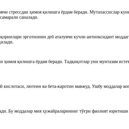
овчи стрессдан ҳимоя қилишга ёрдам беради. Мутахассислар кун
самарали саналади.
иқоринлари эрготионин деб аталувчи кучли антиоксидант модда
қилади.
и ҳимоя қилишга ёрдам беради. Тадқиқотлар уни мунтазам исте
ий кислотаси, лютеин ва бета-каротин мавжуд. Ушбу моддалар к
ди. Бу моддалар мия ҳужайраларининг тўғри фаолият юритиши уч