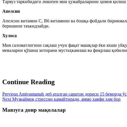
Тарвуз таркибидаги ликопен мия ҳужайраларини ҳимоя қилиш ху
Апелсин
Апелсин витамин C, В6 витамини ва бошқа фойдали бирикмала
беришини таъкидлайди.
Хулоса
Мия саломатлигини сақлаш учун фақат машқлар ёки яхши уйқу э
меваларни қўшиш хотирани мустаҳкамлаш ва фикрлаш қобилия
Continue Reading
Previous
Amivantamab деб аталган саратон дориси 15 беморда ўс
Next
Музқаймоқ стрессни камайтиради, аммо хавфи ҳам бор
Мавзуга доир мақолалар