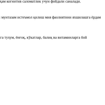
 ҳам когнитив саломатлик учун фойдали саналади.
и мунтазам истеъмол қилиш мия фаолиятини яхшилашга ёрдам
а тухум, ёнғоқ, кўкатлар, балиқ ва витаминларга бой