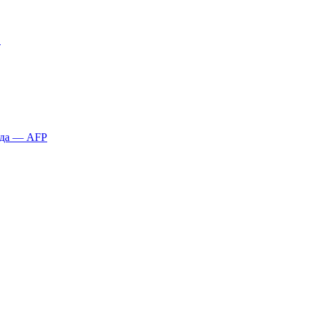
?
қда — AFP