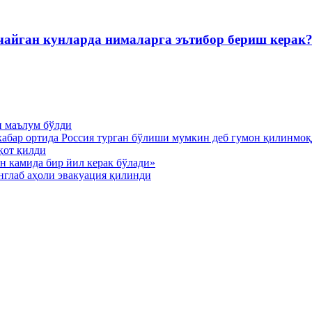
айган кунларда нималарга эътибор бериш керак
и маълум бўлди
хабар ортида Россия турган бўлиши мумкин деб гумон қилинмо
қот қилди
н камида бир йил керак бўлади»
нглаб аҳоли эвакуация қилинди