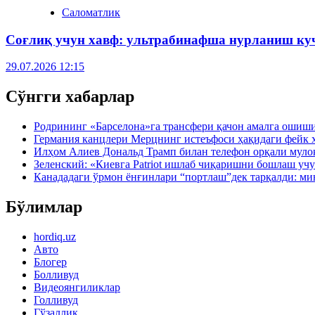
Саломатлик
Соғлиқ учун хавф: ультрабинафша нурланиш куч
29.07.2026 12:15
Сўнгги хабарлар
Родрининг «Барселона»га трансфери қачон амалга ошиш
Германия канцлери Мерцнинг истеъфоси ҳақидаги фейк 
Илҳом Алиев Дональд Трамп билан телефон орқали муло
Зеленский: «Киевга Patriot ишлаб чиқаришни бошлаш учу
Канададаги ўрмон ёнғинлари “портлаш”дек тарқалди: ми
Бўлимлар
hordiq.uz
Авто
Блогер
Болливуд
Видеоянгиликлар
Голливуд
Гўзаллик