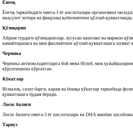
Ёнғоқ
Ёнғоқ таркибидаги омега-3 ёғ кислоталари организмни оксидл
маҳсулот хотира ва фикрлаш қобилиятини қўллаб-қувватлашда 
Қўзиқорин
Айрим турдаги қўзиқоринлар, хусусан шиитаке ва маржон қўз
камайтиришга ва мия фаолиятини қўллаб-қувватлашга хизмат 
Черника
Черника антиоксидантларга бой мева бўлиб, мия ҳужайраларин
кўрсатишини кўрсатган.
Кўкатлар
Исмалоқ, салат барги, карам ва бошқа кўкатлар таркибида фол
қувватлашга ёрдам беради.
Лосос балиғи
Лосос балиғи омега-3 ёғ кислоталари ва DHA манбаи ҳисоблана
Тарвуз