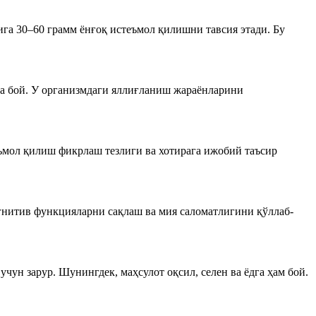
ига 30–60 грамм ёнғоқ истеъмол қилишни тавсия этади. Бу
га бой. У организмдаги яллиғланиш жараёнларини
ъмол қилиш фикрлаш тезлиги ва хотирага ижобий таъсир
огнитив функцияларни сақлаш ва мия саломатлигини қўллаб-
ун зарур. Шунингдек, маҳсулот оқсил, селен ва ёдга ҳам бой.