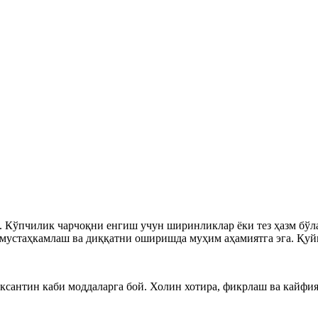
и. Кўпчилик чарчоқни енгиш учун ширинликлар ёки тез ҳазм бўл
 мустаҳкамлаш ва диққатни оширишда муҳим аҳамиятга эга. Қуй
еаксантин каби моддаларга бой. Холин хотира, фикрлаш ва кайф