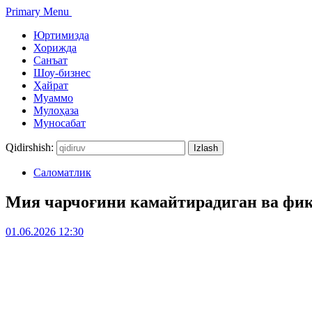
Primary Menu
Юртимизда
Хорижда
Санъат
Шоу-бизнес
Ҳайрат
Муаммо
Мулоҳаза
Муносабат
Qidirshish:
Саломатлик
Мия чарчоғини камайтирадиган ва фи
01.06.2026 12:30