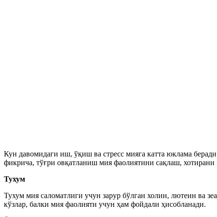
Кун давомидаги иш, ўқиш ва стресс мияга катта юклама берад
фикрича, тўғри овқатланиш мия фаолиятини сақлаш, хотирани
Тухум
Тухум мия саломатлиги учун зарур бўлган холин, лютеин ва з
кўзлар, балки мия фаолияти учун ҳам фойдали ҳисобланади.