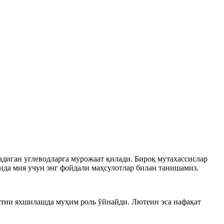
адиган углеводларга мурожаат қилади. Бироқ мутахассислар
ида мия учун энг фойдали маҳсулотлар билан танишамиз.
иятни яхшилашда муҳим роль ўйнайди. Лютеин эса нафақат