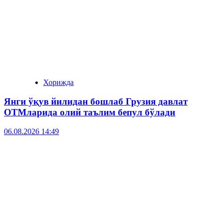
Хорижда
Янги ўқув йилидан бошлаб Грузия давлат
ОТМларида олий таълим бепул бўлади
06.08.2026 14:49