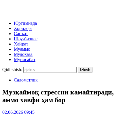
Юртимизда
Хорижда
Санъат
Шоу-бизнес
Ҳайрат
Муаммо
Мулоҳаза
Муносабат
Qidirshish:
Саломатлик
Музқаймоқ стрессни камайтиради,
аммо хавфи ҳам бор
02.06.2026 09:45