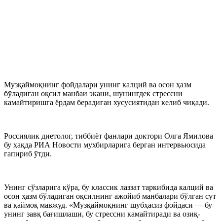
Музқаймоқнинг фойдалари унинг калций ва осон ҳазм
бўладиган оқсил манбаи экани, шунингдек стрессни
камайтиришга ёрдам берадиган хусусиятидан келиб чиқади.
Россиялик диетолог, тиббиёт фанлари доктори Олга Ямилова
бу ҳақда РИА Новости мухбирларига берган интервьюсида
гапириб ўтди.
Унинг сўзларига кўра, бу классик лаззат таркибида калций ва
осон ҳазм бўладиган оқсилнинг ажойиб манбалари бўлган сут
ва қаймоқ мавжуд. «Музқаймоқнинг шубҳасиз фойдаси — бу
унинг завқ бағишлаши, бу стрессни камайтиради ва озиқ-