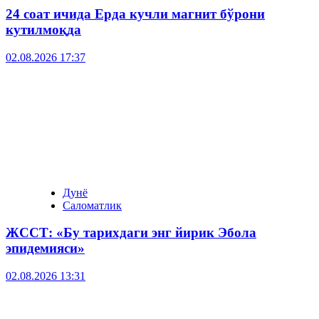
24 соат ичида Ерда кучли магнит бўрони
кутилмоқда
02.08.2026 17:37
Дунё
Саломатлик
ЖССТ: «Бу тарихдаги энг йирик Эбола
эпидемияси»
02.08.2026 13:31