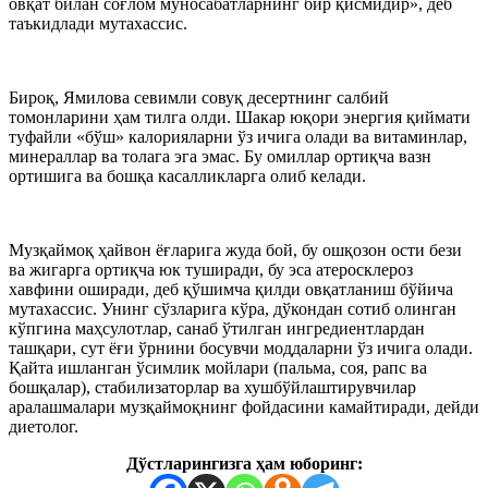
овқат билан соғлом муносабатларнинг бир қисмидир», деб
таъкидлади мутахассис.
Бироқ, Ямилова севимли совуқ десертнинг салбий
томонларини ҳам тилга олди. Шакар юқори энергия қиймати
туфайли «бўш» калорияларни ўз ичига олади ва витаминлар,
минераллар ва толага эга эмас. Бу омиллар ортиқча вазн
ортишига ва бошқа касалликларга олиб келади.
Музқаймоқ ҳайвон ёғларига жуда бой, бу ошқозон ости бези
ва жигарга ортиқча юк туширади, бу эса атеросклероз
хавфини оширади, деб қўшимча қилди овқатланиш бўйича
мутахассис. Унинг сўзларига кўра, дўкондан сотиб олинган
кўпгина маҳсулотлар, санаб ўтилган ингредиентлардан
ташқари, сут ёғи ўрнини босувчи моддаларни ўз ичига олади.
Қайта ишланган ўсимлик мойлари (пальма, соя, рапс ва
бошқалар), стабилизаторлар ва хушбўйлаштирувчилар
аралашмалари музқаймоқнинг фойдасини камайтиради, дейди
диетолог.
Дўстларингизга ҳам юборинг: