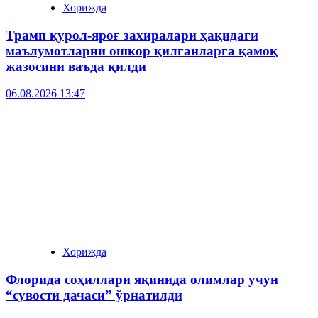
Хорижда
Трамп қурол-яроғ захиралари ҳақидаги
маълумотларни ошкор қилганларга қамоқ
жазосини ваъда қилди
06.08.2026 13:47
Хорижда
Флорида соҳиллари яқинида олимлар учун
“сувости дачаси” ўрнатилди