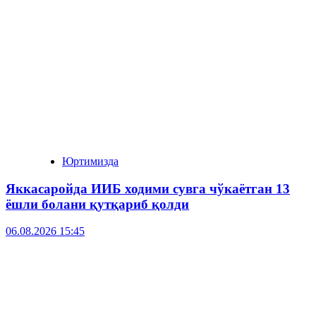
Юртимизда
Яккасаройда ИИБ ходими сувга чўкаётган 13
ёшли болани қутқариб қолди
06.08.2026 15:45