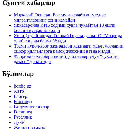
Сўнгги хабарлар
Марказий Осиёдан Россияга келаётган меҳнат
мигрантларнинг сони камайди
Яккасаройда ИИБ ходими сувга чўкаётган 13 ёшли
болани қутқариб қолди
Янги ўқув йилидан бошлаб Грузия давлат ОТМларида
олий таълим бепул бўлади
Трамп қурол-яроғ захиралари ҳақидаги маълумотларни
ошкор қилганларга қамоқ жазосини ваъда қилди
Флорида соҳиллари яқинида олимлар учун “сувости
дачаси” ўрнатилди
Бўлимлар
hordiq.uz
Авто
Блогер
Болливуд
Видеоянгиликлар
Голливуд
Гўзаллик
Дунё
Жиноят ва жазо