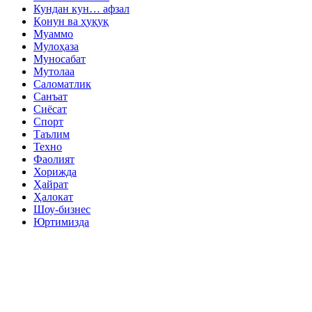
Кундан кун… афзал
Қонун ва ҳуқуқ
Муаммо
Мулоҳаза
Муносабат
Мутолаа
Саломатлик
Санъат
Сиёсат
Спорт
Таълим
Техно
Фаолият
Хорижда
Ҳайрат
Ҳалокат
Шоу-бизнес
Юртимизда