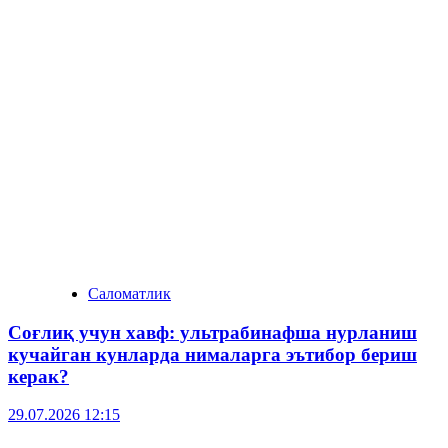
Саломатлик
Соғлиқ учун хавф: ультрабинафша нурланиш
кучайган кунларда нималарга эътибор бериш
керак?
29.07.2026 12:15