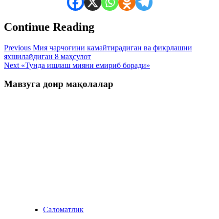
Continue Reading
Previous
Мия чарчоғини камайтирадиган ва фикрлашни
яхшилайдиган 8 маҳсулот
Next
«Тунда ишлаш мияни емириб боради»
Мавзуга доир мақолалар
Саломатлик