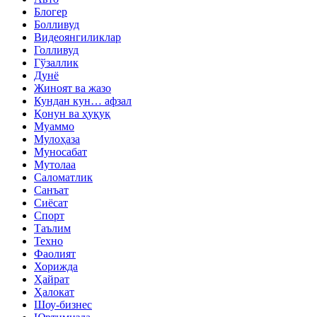
Блогер
Болливуд
Видеоянгиликлар
Голливуд
Гўзаллик
Дунё
Жиноят ва жазо
Кундан кун… афзал
Қонун ва ҳуқуқ
Муаммо
Мулоҳаза
Муносабат
Мутолаа
Саломатлик
Санъат
Сиёсат
Спорт
Таълим
Техно
Фаолият
Хорижда
Ҳайрат
Ҳалокат
Шоу-бизнес