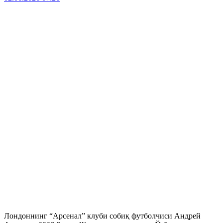
Лондоннинг “Арсенал” клуби собиқ футболчиси Андрей