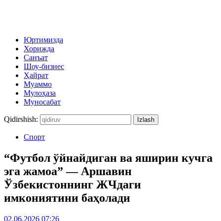
Юртимизда
Хорижда
Санъат
Шоу-бизнес
Ҳайрат
Муаммо
Мулоҳаза
Муносабат
Qidirshish:
Спорт
“Футбол ўйнайдиган ва яширин кучга
эга жамоа” — Аршавин
Ўзбекистоннинг ЖЧдаги
имкониятини баҳолади
02.06.2026 07:26