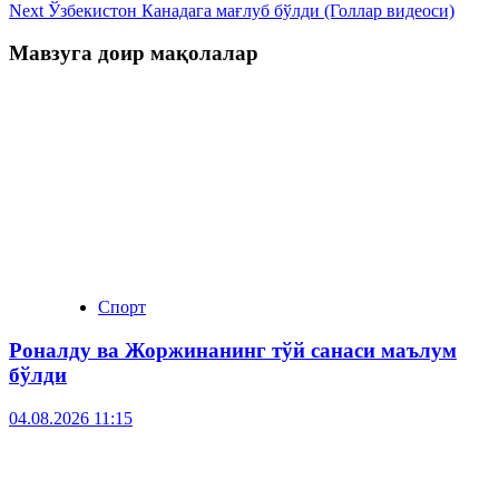
Next
Ўзбекистон Канадага мағлуб бўлди (Голлар видеоси)
Мавзуга доир мақолалар
Спорт
Роналду ва Жоржинанинг тўй санаси маълум
бўлди
04.08.2026 11:15