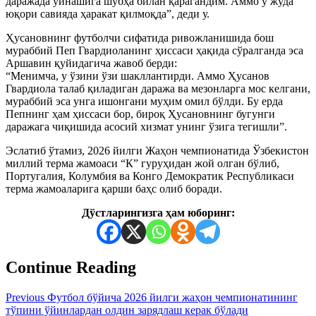
даражада ўйнашига шубҳа билан қарагандим. Аммо у жуда
юқори савияда ҳаракат қилмоқда”, деди у.
Ҳусановнинг футболчи сифатида ривожланишида бош
мураббий Пеп Гвардиоланинг ҳиссаси ҳақида сўралганда эса
Аршавин қуйидагича жавоб берди:
“Менимча, у ўзини ўзи шакллантирди. Аммо Ҳусанов
Гвардиола талаб қиладиган даража ва мезонларга мос келгани,
мураббий эса унга ишонгани муҳим омил бўлди. Бу ерда
Пепнинг ҳам ҳиссаси бор, бироқ Ҳусановнинг бугунги
даражага чиқишида асосий хизмат унинг ўзига тегишли”.
Эслатиб ўтамиз, 2026 йилги Жаҳон чемпионатида Ўзбекистон
миллий терма жамоаси “К” гуруҳидан жой олган бўлиб,
Португалия, Колумбия ва Конго Демократик Республикаси
терма жамоаларига қарши баҳс олиб боради.
Дўстларингизга ҳам юборинг:
Continue Reading
Previous
Футбол бўйича 2026 йилги жаҳон чемпионатининг
тўпини ўйинлардан олдин зарядлаш керак бўлади