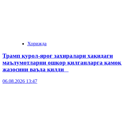
Хорижда
Трамп қурол-яроғ захиралари ҳақидаги
маълумотларни ошкор қилганларга қамоқ
жазосини ваъда қилди
06.08.2026 13:47