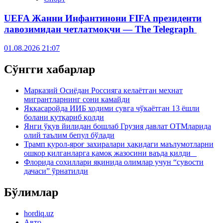
UEFA Жанни Инфантинони FIFA президенти
лавозимидан четлатмоқчи — The Telegraph
01.08.2026 21:07
Сўнгги хабарлар
Марказий Осиёдан Россияга келаётган меҳнат
мигрантларнинг сони камайди
Яккасаройда ИИБ ходими сувга чўкаётган 13 ёшли
болани қутқариб қолди
Янги ўқув йилидан бошлаб Грузия давлат ОТМларида
олий таълим бепул бўлади
Трамп қурол-яроғ захиралари ҳақидаги маълумотларни
ошкор қилганларга қамоқ жазосини ваъда қилди
Флорида соҳиллари яқинида олимлар учун “сувости
дачаси” ўрнатилди
Бўлимлар
hordiq.uz
Авто