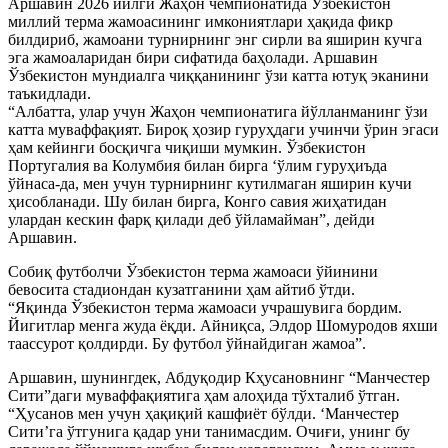
Аршавин 2026 йилги Жаҳон чемпионатида Ўзбекистон
миллий терма жамоасининг имкониятлари ҳақида фикр
билдириб, жамоани турнирнинг энг сирли ва яширин кучга
эга жамоаларидан бири сифатида баҳолади. Аршавин
Ўзбекистон мундиалга чиққанининг ўзи катта ютуқ эканини
таъкидлади.
“Албатта, улар учун Жаҳон чемпионатига йўлланманинг ўзи
катта муваффақият. Бироқ ҳозир гуруҳдаги учинчи ўрин эгаси
ҳам кейинги босқичга чиқиши мумкин. Ўзбекистон
Португалия ва Колумбия билан бирга ‘ўлим гуруҳиъда
ўйнаса-да, мен учун турнирнинг кутилмаган яширин кучи
ҳисобланади. Шу билан бирга, Конго савия жиҳатидан
улардан кескин фарқ қилади деб ўйламайман”, дейди
Аршавин.
Собиқ футболчи Ўзбекистон терма жамоаси ўйинини
бевосита стадиондан кузатганини ҳам айтиб ўтди.
“Яқинда Ўзбекистон терма жамоаси учрашувига бордим.
Йигитлар менга жуда ёқди. Айниқса, Элдор Шомуродов яхши
таассурот қолдирди. Бу футбол ўйнайдиган жамоа”.
Аршавин, шунингдек, Абдуқодир Кҳусановнинг “Манчестер
Сити”даги муваффақиятига ҳам алоҳида тўхталиб ўтган.
“Ҳусанов мен учун ҳақиқий кашфиёт бўлди. ‘Манчестер
Ситиʼга ўтгунига қадар уни танимасдим. Очиғи, унинг бу