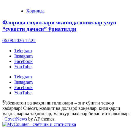
Хорижда
Флорида соҳиллари яқинида олимлар учун
“сувости дачаси” ўрнатилди
06.08.2026 12:22
Telegram
Instagram
Facebook
YouTube
Telegram
Instagram
Facebook
YouTube
Ўзбекистон ва жаҳон янгиликлари – энг сўнгги тезкор
хабарлар! Сиёсат, жамият ва долзарб воқеалар, қизиқарли
мақолалар ва таҳлиллар, машҳур шахслар билан интервьюлар.
|
CoverNews
by AF themes.