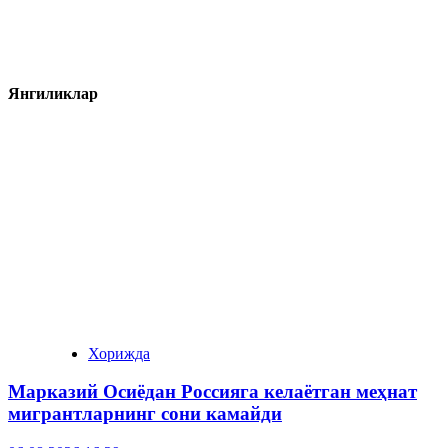
Янгиликлар
Хорижда
Марказий Осиёдан Россияга келаётган меҳнат
мигрантларнинг сони камайди