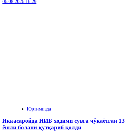
06.08.2026 16:29
Юртимизда
Яккасаройда ИИБ ходими сувга чўкаётган 13
ёшли болани қутқариб қолди