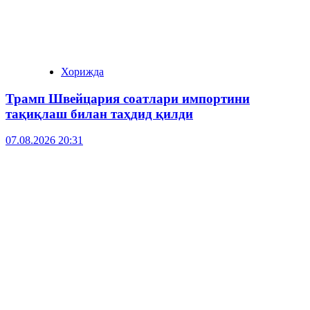
Хорижда
Трамп Швейцария соатлари импортини
тақиқлаш билан таҳдид қилди
07.08.2026 20:31