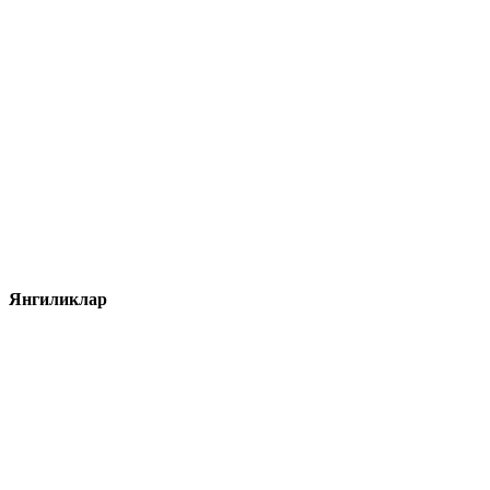
Янгиликлар