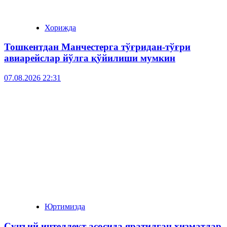
Хорижда
Тошкентдан Манчестерга тўғридан-тўғри
авиарейслар йўлга қўйилиши мумкин
07.08.2026 22:31
Юртимизда
Сунъий интеллект асосида яратилган хизматлар