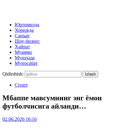
Юртимизда
Хорижда
Санъат
Шоу-бизнес
Ҳайрат
Муаммо
Мулоҳаза
Муносабат
Qidirshish:
Спорт
Мбаппе мавсумнинг энг ёмон
футболчисига айланди…
02.06.2026 16:16