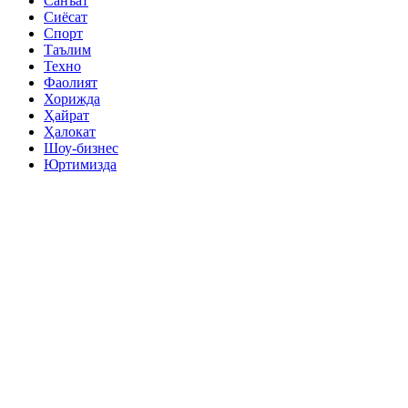
Санъат
Сиёсат
Спорт
Таълим
Техно
Фаолият
Хорижда
Ҳайрат
Ҳалокат
Шоу-бизнес
Юртимизда