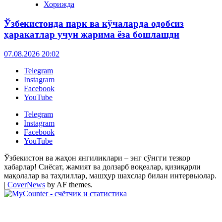
Хорижда
Ўзбекистонда парк ва кўчаларда одобсиз
ҳаракатлар учун жарима ёза бошлашди
07.08.2026 20:02
Telegram
Instagram
Facebook
YouTube
Telegram
Instagram
Facebook
YouTube
Ўзбекистон ва жаҳон янгиликлари – энг сўнгги тезкор
хабарлар! Сиёсат, жамият ва долзарб воқеалар, қизиқарли
мақолалар ва таҳлиллар, машҳур шахслар билан интервьюлар.
|
CoverNews
by AF themes.