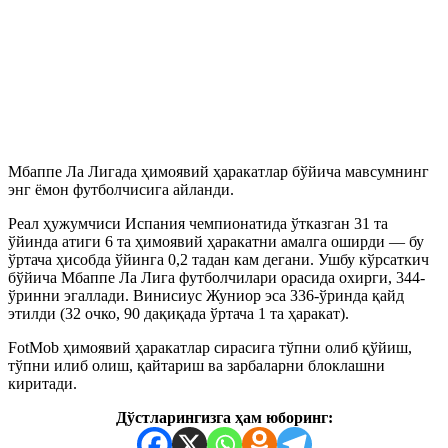
Мбаппе Ла Лигада ҳимоявий ҳаракатлар бўйича мавсумнинг
энг ёмон футболчисига айланди.
Реал ҳужумчиси Испания чемпионатида ўтказган 31 та
ўйинда атиги 6 та ҳимоявий ҳаракатни амалга оширди — бу
ўртача ҳисобда ўйинга 0,2 тадан кам дегани. Ушбу кўрсаткич
бўйича Мбаппе Ла Лига футболчилари орасида охирги, 344-
ўринни эгаллади. Винисиус Жуниор эса 336-ўринда қайд
этилди (32 очко, 90 дақиқада ўртача 1 та ҳаракат).
FotMob ҳимоявий ҳаракатлар сирасига тўпни олиб қўйиш,
тўпни илиб олиш, қайтариш ва зарбаларни блоклашни
киритади.
Дўстларингизга ҳам юборинг: