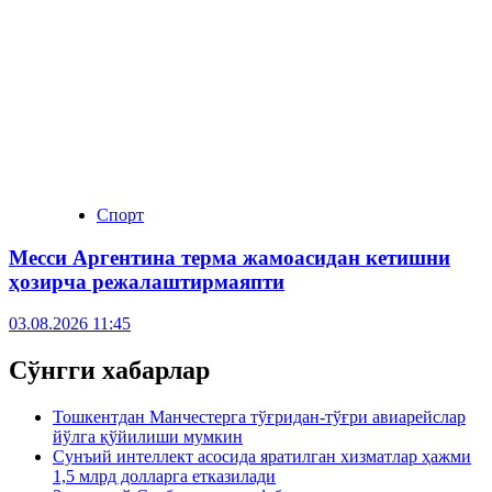
Спорт
Месси Аргентина терма жамоасидан кетишни
ҳозирча режалаштирмаяпти
03.08.2026 11:45
Сўнгги хабарлар
Тошкентдан Манчестерга тўғридан-тўғри авиарейслар
йўлга қўйилиши мумкин
Сунъий интеллект асосида яратилган хизматлар ҳажми
1,5 млрд долларга етказилади