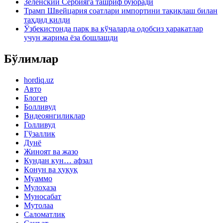
Зеленский Сербияга ташриф буюради
Трамп Швейцария соатлари импортини тақиқлаш билан
таҳдид қилди
Ўзбекистонда парк ва кўчаларда одобсиз ҳаракатлар
учун жарима ёза бошлашди
Бўлимлар
hordiq.uz
Авто
Блогер
Болливуд
Видеоянгиликлар
Голливуд
Гўзаллик
Дунё
Жиноят ва жазо
Кундан кун… афзал
Қонун ва ҳуқуқ
Муаммо
Мулоҳаза
Муносабат
Мутолаа
Саломатлик