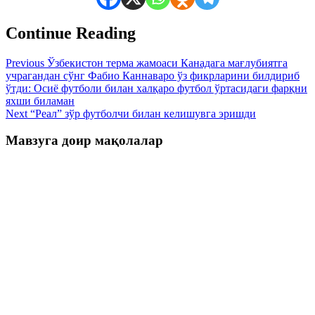
Continue Reading
Previous
Ўзбекистон терма жамоаси Канадага мағлубиятга
учрагандан сўнг Фабио Каннаваро ўз фикрларини билдириб
ўтди: Осиё футболи билан халқаро футбол ўртасидаги фарқни
яхши биламан
Next
“Реал” зўр футболчи билан келишувга эришди
Мавзуга доир мақолалар